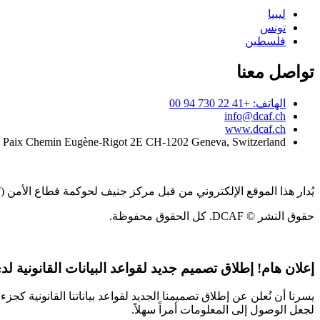
ليبيا
تونس
فلسطين
تواصل معنا
الهاتف: +41 22 730 94 00
info@dcaf.ch
www.dcaf.ch
a Paix Chemin Eugène-Rigot 2E CH-1202 Geneva, Switzerland
يُدار هذا الموقع الإلكتروني من قبل مركز جنيف لحوكمة قطاع الأمن (DCAF)
حقوق النشر © DCAF. كل الحقوق محفوظة.
إعلان هام!
إطلاق تصميم جديد لقواعد البيانات القانونية لدى CAF
يسرنا أن نُعلن عن إطلاق تصميمنا الجديد لقواعد بياناتنا القانونية 
لجعل الوصول إلى المعلومات أمراً سهلاً.