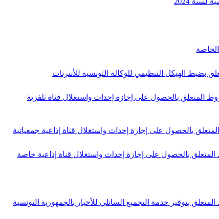
 5 لسنة 2020 المؤرخ في 13 جانفي 2020 والمتعلق بتنقيح كراس الشروط المتعلق بالحصول على إجازة إحداث واستغلال قناة تلفزية