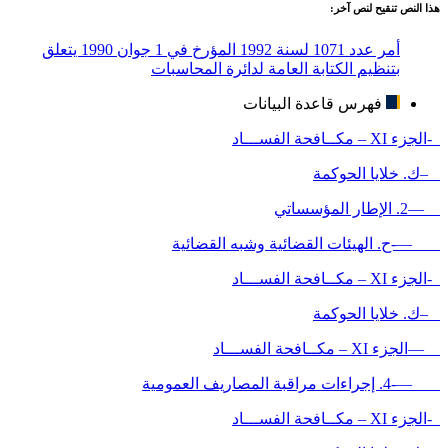
هذا النص تنقيح لنص آخر:
أمر عدد 1071 لسنة 1992 المؤرخ في 1 جوان 1990 يتعلق
بتنظيم الكتابة العامة لدائرة المحاسبات
فهرس قاعدة البيانات
-الجزء XI – مكــافحة الفســـاد
–ك. خلايا الحوكمة
—2. الإطار المؤسساتي
—-ح. الهيئات القضائية وشبه القضائية
-الجزء XI – مكــافحة الفســـاد
–ك. خلايا الحوكمة
—الجزء XI – مكــافحة الفســـاد
—-4. إجراءات مراقبة المصاريف العمومية
-الجزء XI – مكــافحة الفســـاد