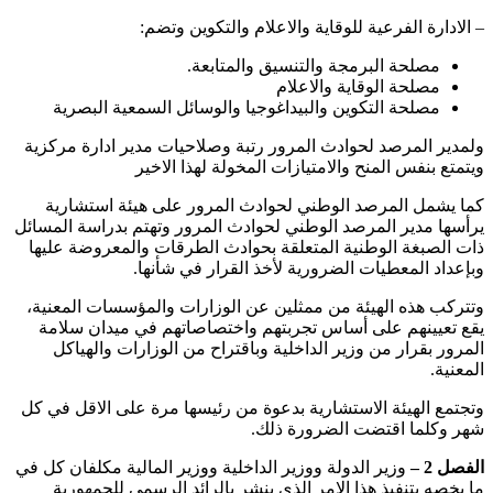
– الادارة الفرعية للوقاية والاعلام والتكوين وتضم:
مصلحة البرمجة والتنسيق والمتابعة.
مصلحة الوقاية والاعلام
مصلحة التكوين والبيداغوجيا والوسائل السمعية البصرية
ولمدير المرصد لحوادث المرور رتبة وصلاحيات مدير ادارة مركزية
ويتمتع بنفس المنح والامتيازات المخولة لهذا الاخير
كما يشمل المرصد الوطني لحوادث المرور على هيئة استشارية
يرأسها مدير المرصد الوطني لحوادث المرور وتهتم بدراسة المسائل
ذات الصبغة الوطنية المتعلقة بحوادث الطرقات والمعروضة عليها
وبإعداد المعطيات الضرورية لأخذ القرار في شأنها.
وتتركب هذه الهيئة من ممثلين عن الوزارات والمؤسسات المعنية،
يقع تعيينهم على أساس تجربتهم واختصاصاتهم في ميدان سلامة
المرور بقرار من وزير الداخلية وباقتراح من الوزارات والهياكل
المعنية.
وتجتمع الهيئة الاستشارية بدعوة من رئيسها مرة على الاقل في كل
شهر وكلما اقتضت الضرورة ذلك.
الفصل 2 –
وزير الدولة ووزير الداخلية ووزير المالية مكلفان كل في
ما يخصه بتنفيذ هذا الامر الذي ينشر بالرائد الرسمي للجمهورية