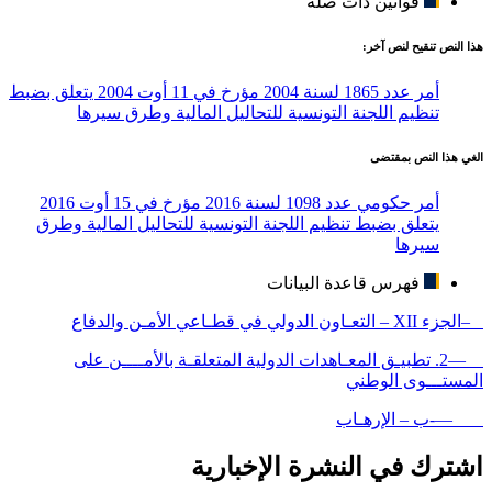
قوانين ذات صلة
هذا النص تنقيح لنص آخر:
أمر عدد 1865 لسنة 2004 مؤرخ في 11 أوت 2004 يتعلق بضبط
تنظيم اللجنة التونسية للتحاليل المالية وطرق سيرها
الغي هذا النص بمقتضى
أمر حكومي عدد 1098 لسنة 2016 مؤرخ في 15 أوت 2016
يتعلق بضبط تنظيم اللجنة التونسية للتحاليل المالية وطرق
سيرها
فهرس قاعدة البيانات
–الجزء XII – التعـاون الدولي في قطـاعي الأمـن والدفاع
—2. تطبيـق المعـاهدات الدولية المتعلقـة بالأمــــن على
المستـــوى الوطني
—-ب – الإرهـاب
اشترك في النشرة الإخبارية