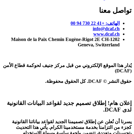
تواصل معنا
الهاتف: +41 22 730 94 00
info@dcaf.ch
www.dcaf.ch
Maison de la Paix Chemin Eugène-Rigot 2E CH-1202
Geneva, Switzerland
يُدار هذا الموقع الإلكتروني من قبل مركز جنيف لحوكمة قطاع الأمن
(DCAF)
حقوق النشر © DCAF. كل الحقوق محفوظة.
إعلان هام!
إطلاق تصميم جديد لقواعد البيانات القانونية
لدى DCAF.
يسرنا أن نُعلن عن إطلاق تصميمنا الجديد لقواعد بياناتنا القانونية
كجزء من التزامنا بخدمة مستخدمينا الكرام. يأتي هذا التحديث
بتحسينات متعددة، تتضمن واجهة سلسة وسهلة الاستخدام