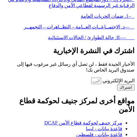
الرقـابة غير الرسمية لقطاعي الأمن والدفاع
–1. ضمان الحريات العامة
—د. الاجتمــاعــات العــامة – التظــاهرات – التجمهــر
—-II. حالة الطوارئ / الحالات الاستثنائية
اشترك في النشرة الإخبارية
الأخبار الجيدة فقط ، لن تصل أي رسائل غير مرغوب فيها إلى
صندوق البريد الخاص بك!
البريد الإلكتروني
اشتراك
مواقع أخرى لمركز جنيف لحوكمة قطاع
الأمن
مركز جنيف لحوكمة قطاع الأمن DCAF
قاعدة بيانات - ليبيا
قاعدة بيانات - فلسطين