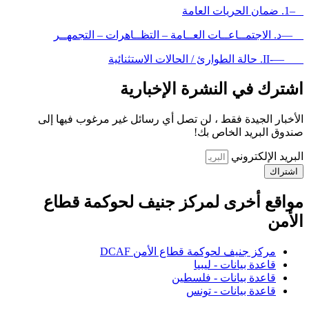
–1. ضمان الحريات العامة
—د. الاجتمــاعــات العــامة – التظــاهرات – التجمهــر
—-II. حالة الطوارئ / الحالات الاستثنائية
اشترك في النشرة الإخبارية
الأخبار الجيدة فقط ، لن تصل أي رسائل غير مرغوب فيها إلى
صندوق البريد الخاص بك!
البريد الإلكتروني
اشتراك
مواقع أخرى لمركز جنيف لحوكمة قطاع
الأمن
مركز جنيف لحوكمة قطاع الأمن DCAF
قاعدة بيانات - ليبيا
قاعدة بيانات - فلسطين
قاعدة بيانات - تونس