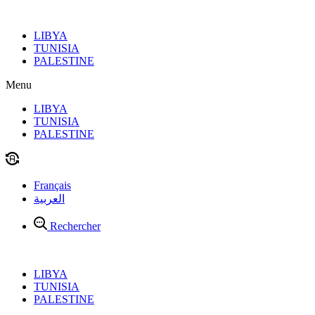
Aller
au
LIBYA
contenu
TUNISIA
PALESTINE
Menu
LIBYA
TUNISIA
PALESTINE
Français
العربية
Rechercher
LIBYA
TUNISIA
PALESTINE