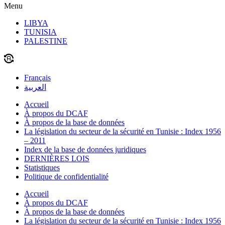
Menu
LIBYA
TUNISIA
PALESTINE
Français
العربية
Accueil
À propos du DCAF
À propos de la base de données
La législation du secteur de la sécurité en Tunisie : Index 1956
– 2011
Index de la base de données juridiques
DERNIÈRES LOIS
Statistiques
Politique de confidentialité
Accueil
À propos du DCAF
À propos de la base de données
La législation du secteur de la sécurité en Tunisie : Index 1956