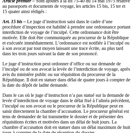
Article premier –
Sont ajoutés à la loi 75-40 du 14 mai 1975 relative
au passeports et documents de voyage, les articles 15 bis, 15 ter et
15 quater ainsi rédigés :
Art. 15 bis –
Le juge d’instruction saisi dans le cadre d’une
procédure d’inspection est habilité à prendre une ordonnance portant
interdiction de voyage de l’inculpé. Cette ordonnance doit être
motivée. Elle doit être communiquée au procureur de la République
et exécutée immédiatement. L’ordonnance est notifiée à l’inculpé ou
à son avocat par tout moyen laissant une trace écrite, au plus tard
dans les trois jours suivant la date de son prononcé.
Le juge d’instruction peut ordonner d’office ou sur demande de
l’inculpé ou de son avocat la levée de l’interdiction de voyage, après
avis du ministère public ou sur réquisition du procureur de la
République. Il doit en statuer dans délai de quatre jours à compter de
la date du dépôt de ladite demande.
Dans le cas où le juge d’instruction n’a pas statué sur la demande de
levée d’interdiction de voyage dans le délai fixé à l’alinéa précédent,
l’inculpé ou son avocat ou le procureur de la République peut en
saisir directement la chambre d’accusation. Le procureur général est
tenu de demander de lui transmettre le dossier et de présenter des
réquisitions écrites et motivées dans un délai de huit jours. La
chambre d’accusation doit en statuer dans un délai maximum de huit
jours à compter de la date de réception du dossier.