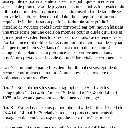
susceptible de porter atteinte à la sécurité publique et même en
absence de poursuite ou de jugement à son encontre, le président du
tribunal de première instance dans la circonscription de laquelle se
trouve le lieu de résidence du titulaire du passeport peut, sur une
requête de l’administration par le biais du ministère public lui
interdire de voyager après l’avoir convoqué par tout moyen laissant
une trace écrite par une décision motivée pour la durée qu’il fixe et
qui ne peut excéder dans tous les cas trois mois. Le demandeur de
l’ordonnance doit notifier la décision portant interdiction de voyage
à la personne intéressée dans délai maximum de trois jours à
compter de la date de son prononcé, et ce, conformément aux
procédures prévues par le code de procédure civile et commerciale.
La décision rendue par le Président du tribunal est susceptible de
recours conformément aux procédures prévues en matière des
ordonnances sur requêtes.
Art. 2 –
Sont abrogés les sous-paragraphes « e » « f » et les
paragraphes 2, 3 et 4 de l’article 15 de la loi n° 75-40 du 14 mai
1975, relative aux passeports et documents de voyage.
Art. 3 –
Est reclassé le sous-paragraphe « d » de l’article 15 de la loi
75-40 du 14 mai 1975 relative aux passeports et documents de
voyage, et devient le sous-paragraphe « c » du même article.
La présente loi organique sera publiée au Journal Officiel de la