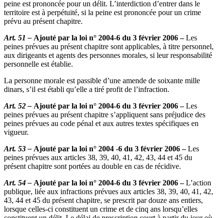
peine est prononcée pour un délit. L’interdiction d’entrer dans le
territoire est à perpétuité, si la peine est prononcée pour un crime
prévu au présent chapitre.
Art. 51 –
Ajouté par la loi n° 2004-6 du 3 février 2006 –
Les
peines prévues au présent chapitre sont applicables, à titre personnel,
aux dirigeants et agents des personnes morales, si leur responsabilité
personnelle est établie.
La personne morale est passible d’une amende de soixante mille
dinars, s’il est établi qu’elle a tiré profit de l’infraction.
Art. 52 –
Ajouté par la loi n° 2004-6 du 3 février 2006 –
Les
peines prévues au présent chapitre s’appliquent sans préjudice des
peines prévues au code pénal et aux autres textes spécifiques en
vigueur.
Art. 53 –
Ajouté par la loi n° 2004 -6 du 3 février 2006 –
Les
peines prévues aux articles 38, 39, 40, 41, 42, 43, 44 et 45 du
présent chapitre sont portées au double en cas de récidive.
Art. 54 –
Ajouté par la loi n° 2004-6 du 3 février 2006 –
L’action
publique, liée aux infractions prévues aux articles 38, 39, 40, 41, 42,
43, 44 et 45 du présent chapitre, se prescrit par douze ans entiers,
lorsque celles-ci constituent un crime et de cinq ans lorsqu’elles
constituent un délit. Le délai de prescription court à partir du jour où