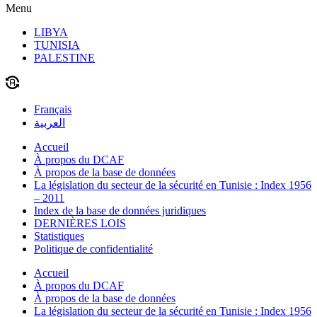
Menu
LIBYA
TUNISIA
PALESTINE
Français
العربية
Accueil
À propos du DCAF
À propos de la base de données
La législation du secteur de la sécurité en Tunisie : Index 1956
– 2011
Index de la base de données juridiques
DERNIÈRES LOIS
Statistiques
Politique de confidentialité
Accueil
À propos du DCAF
À propos de la base de données
La législation du secteur de la sécurité en Tunisie : Index 1956