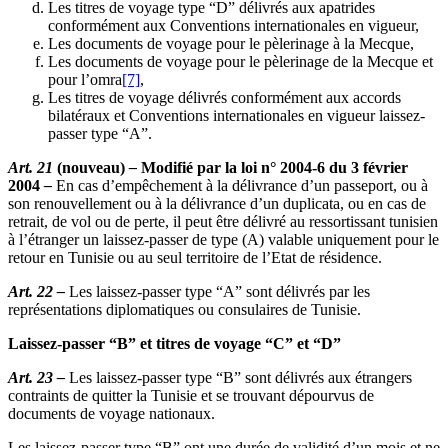
Les titres de voyage type “D” délivrés aux apatrides
conformément aux Conventions internationales en vigueur,
Les documents de voyage pour le pèlerinage à la Mecque,
Les documents de voyage pour le pèlerinage de la Mecque et
pour l’omra
[7]
,
Les titres de voyage délivrés conformément aux accords
bilatéraux et Conventions internationales en vigueur laissez-
passer type “A”.
Art. 21
(nouveau)
–
Modifié par la loi n° 2004-6 du 3 février
2004
–
En cas d’empêchement à la délivrance d’un passeport, ou à
son renouvellement ou à la délivrance d’un duplicata, ou en cas de
retrait, de vol ou de perte, il peut être délivré au ressortissant tunisien
à l’étranger un laissez-passer de type (A) valable uniquement pour le
retour en Tunisie ou au seul territoire de l’Etat de résidence.
Art. 22 –
Les laissez-passer type “A” sont délivrés par les
représentations diplomatiques ou consulaires de Tunisie.
Laissez-passer “B” et titres de voyage “C” et “D”
Art. 23 –
Les laissez-passer type “B” sont délivrés aux étrangers
contraints de quitter la Tunisie et se trouvant dépourvus de
documents de voyage nationaux.
Les laissez-passer type “B” ont une durée de validité d’un mois et ne