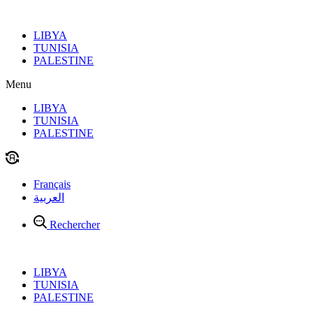
Aller
au
LIBYA
contenu
TUNISIA
PALESTINE
Menu
LIBYA
TUNISIA
PALESTINE
Français
العربية
Rechercher
LIBYA
TUNISIA
PALESTINE