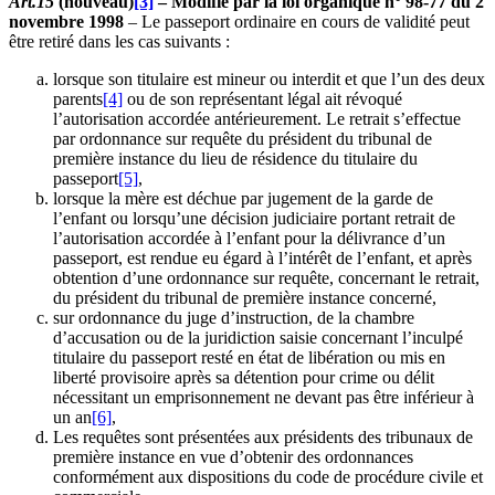
Art.15
(nouveau)
[3]
– Modifié par la loi organique n° 98-77 du 2
novembre 1998
– Le passeport ordinaire en cours de validité peut
être retiré dans les cas suivants :
lorsque son titulaire est mineur ou interdit et que l’un des deux
parents
[4]
ou de son représentant légal ait révoqué
l’autorisation accordée antérieurement. Le retrait s’effectue
par ordonnance sur requête du président du tribunal de
première instance du lieu de résidence du titulaire du
passeport
[5]
,
lorsque la mère est déchue par jugement de la garde de
l’enfant ou lorsqu’une décision judiciaire portant retrait de
l’autorisation accordée à l’enfant pour la délivrance d’un
passeport, est rendue eu égard à l’intérêt de l’enfant, et après
obtention d’une ordonnance sur requête, concernant le retrait,
du président du tribunal de première instance concerné,
sur ordonnance du juge d’instruction, de la chambre
d’accusation ou de la juridiction saisie concernant l’inculpé
titulaire du passeport resté en état de libération ou mis en
liberté provisoire après sa détention pour crime ou délit
nécessitant un emprisonnement ne devant pas être inférieur à
un an
[6]
,
Les requêtes sont présentées aux présidents des tribunaux de
première instance en vue d’obtenir des ordonnances
conformément aux dispositions du code de procédure civile et