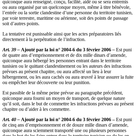
quiconque aura renseigné, conçu, facilité, aidé ou se sera entremis
ou aura organisé par un quelconque moyen, même à titre bénévole,
l’entrée ou la sortie clandestine d’une personne du territoire tunisien,
par voie terrestre, maritime ou aérienne, soit des points de passage
soit d’autres points.
La tentative est punissable ainsi que les actes préparatoires liés
directement à la perpétration de l’infraction.
Art. 39 –
Ajouté par la loi n° 2004-6 du 3 février 2006
–
Est puni
de quatre ans d’emprisonnement et de dix mille dinars d’amende,
quiconque aura hébergé les personnes entrant dans le territoire
tunisien ou le quittant clandestinement ou les auteurs des infractions
prévues au présent chapitre, ou aura affecté un lieu à leur
hébergement, ou les aura cachés ou aura œuvré à leur assurer la fuite
ou empêcher leur découverte ou leur punition.
Est passible de la même peine prévue au paragraphe précédent,
quiconque aura fourni un moyen de transport, de quelque nature
qu’il soit, dans le but de commettre les infractions prévues au présent
chapitre ou d’aider à les commettre.
Art. 40 –
Ajouté par la loi n° 2004-6 du 3 février 2006 –
Est puni
de cinq ans d’emprisonnement et de douze mille dinars d’amende,
quiconque aura sciemment transporté une ou plusieurs personnes
dans le but de les faire entrer dans le territoire tunisien ou de les en