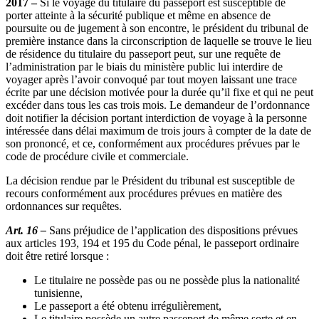
2017 –
Si le voyage du titulaire du passeport est susceptible de
porter atteinte à la sécurité publique et même en absence de
poursuite ou de jugement à son encontre, le président du tribunal de
première instance dans la circonscription de laquelle se trouve le lieu
de résidence du titulaire du passeport peut, sur une requête de
l’administration par le biais du ministère public lui interdire de
voyager après l’avoir convoqué par tout moyen laissant une trace
écrite par une décision motivée pour la durée qu’il fixe et qui ne peut
excéder dans tous les cas trois mois. Le demandeur de l’ordonnance
doit notifier la décision portant interdiction de voyage à la personne
intéressée dans délai maximum de trois jours à compter de la date de
son prononcé, et ce, conformément aux procédures prévues par le
code de procédure civile et commerciale.
La décision rendue par le Président du tribunal est susceptible de
recours conformément aux procédures prévues en matière des
ordonnances sur requêtes.
Art. 16 –
Sans préjudice de l’application des dispositions prévues
aux articles 193, 194 et 195 du Code pénal, le passeport ordinaire
doit être retiré lorsque :
Le titulaire ne possède pas ou ne possède plus la nationalité
tunisienne,
Le passeport a été obtenu irrégulièrement,
Le titulaire possède un autre passeport de même sorte et en