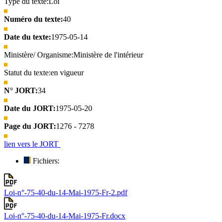
Type du texte:
Loi
Numéro du texte:
40
Date du texte:
1975-05-14
Ministère/ Organisme:
Ministère de l'intérieur
Statut du texte:
en vigueur
N° JORT:
34
Date du JORT:
1975-05-20
Page du JORT:
1276 - 7278
lien vers le JORT
Fichiers:
Loi-n°-75-40-du-14-Mai-1975-Fr-2.pdf
Loi-n°-75-40-du-14-Mai-1975-Fr.docx