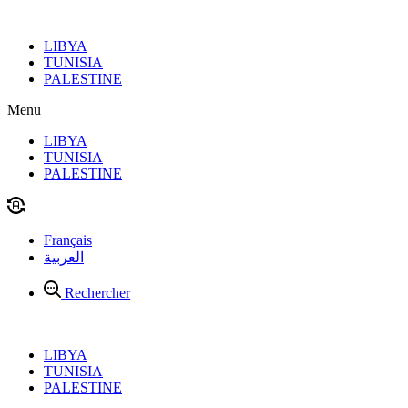
Aller
au
LIBYA
contenu
TUNISIA
PALESTINE
Menu
LIBYA
TUNISIA
PALESTINE
Français
العربية
Rechercher
LIBYA
TUNISIA
PALESTINE