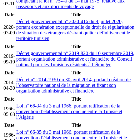
complétant la loi n° 75-­40 du 14 mai 1975, relative aux
03-11
passeports et aux documents de voyage
Date
Title
Décret gouvernemental n° 2020-416 du 9 juillet 2020,
2020-
portant exonération exceptionnelle du droit de régularisation
07-09
de situation des étrangers désirant quitter définitivement le
territoire tunisien
Date
Title
Décret gouvernemental n° 2019-820 du 10 septembre 2019,
2019-
portant organisation administrative et financière du Conseil
09-10
national pour les Tunisiens résidents à l’étranger
Date
Title
Décret n° 2014-1930 du 30 avril 2014, portant création de
2014-
l’observatoire national de la migration et fixant son
04-30
organisation administrative et financière
Date
Title
Loi n° 66-34 du 3 mai 1966, portant ratification de la
1966-
convention d’établissement conclue entre la Tunisie et
05-03
l’Algérie
Date
Title
Loi n° 66-35 du 3 mai 1966, portant ratification de la
1966-
convention d’établissement conclue entre la Tunisie et le