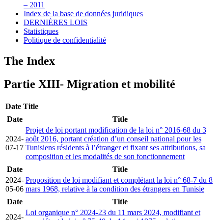
– 2011
Index de la base de données juridiques
DERNIÈRES LOIS
Statistiques
Politique de confidentialité
The Index
Partie XIII- Migration et mobilité
Date
Title
Date
Title
Projet de loi portant modification de la loi n° 2016-68 du 3
2024-
août 2016, portant création d’un conseil national pour les
07-17
Tunisiens résidents à l’étranger et fixant ses attributions, sa
composition et les modalités de son fonctionnement
Date
Title
2024-
Proposition de loi modifiant et complétant la loi n° 68-7 du 8
05-06
mars 1968, relative à la condition des étrangers en Tunisie
Date
Title
Loi organique n° 2024-23 du 11 mars 2024, modifiant et
2024-