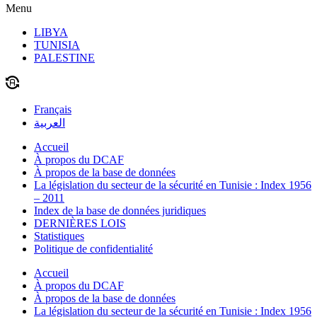
Menu
LIBYA
TUNISIA
PALESTINE
Français
العربية
Accueil
À propos du DCAF
À propos de la base de données
La législation du secteur de la sécurité en Tunisie : Index 1956
– 2011
Index de la base de données juridiques
DERNIÈRES LOIS
Statistiques
Politique de confidentialité
Accueil
À propos du DCAF
À propos de la base de données
La législation du secteur de la sécurité en Tunisie : Index 1956