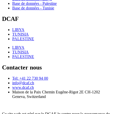
Base de données - Palestine
Base de données - Tunisie
DCAF
LIBYA
TUNISIA
PALESTINE
LIBYA
TUNISIA
PALESTINE
Contacter nous
Tel: +41 22 730 94 00
info@dcaf.ch
www.dcaf.ch
Maison de la Paix Chemin Eugène-Rigot 2E CH-1202
Geneva, Switzerland
Ce site web est géré par le DCAF-le centre pour la gouvernance du