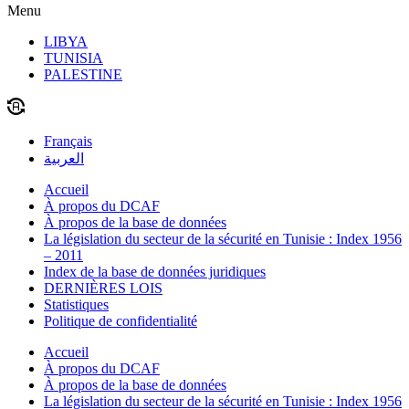
Menu
LIBYA
TUNISIA
PALESTINE
Français
العربية
Accueil
À propos du DCAF
À propos de la base de données
La législation du secteur de la sécurité en Tunisie : Index 1956
– 2011
Index de la base de données juridiques
DERNIÈRES LOIS
Statistiques
Politique de confidentialité
Accueil
À propos du DCAF
À propos de la base de données
La législation du secteur de la sécurité en Tunisie : Index 1956