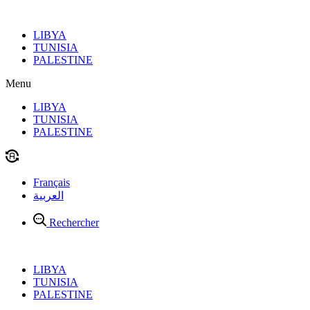
Aller
au
LIBYA
contenu
TUNISIA
PALESTINE
Menu
LIBYA
TUNISIA
PALESTINE
Français
العربية
Rechercher
LIBYA
TUNISIA
PALESTINE