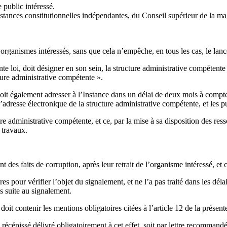
 public intéressé.
stances constitutionnelles indépendantes, du Conseil supérieur de la mag
organismes intéressés, sans que cela n’empêche, en tous les cas, le lance
 loi, doit désigner en son sein, la structure administrative compétente 
cture administrative compétente ».
it également adresser à l’Instance dans un délai de deux mois à compter 
dresse électronique de la structure administrative compétente, et les pub
ture administrative compétente, et ce, par la mise à sa disposition des r
 travaux.
es faits de corruption, après leur retrait de l’organisme intéressé, et c
s pour vérifier l’objet du signalement, et ne l’a pas traité dans les délais
s suite au signalement.
doit contenir les mentions obligatoires citées à l’article 12 de la présente
 récépissé délivré obligatoirement à cet effet, soit par lettre recommand