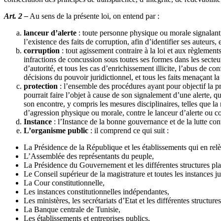
Art. 2 –
Au sens de la présente loi, on entend par :
lanceur d’alerte
: toute personne physique ou morale signalant,
l’existence des faits de corruption, afin d’identifier ses auteur
corruption
: tout agissement contraire à la loi et aux règlements
infractions de concussion sous toutes ses formes dans les secteur
d’autorité, et tous les cas d’enrichissement illicite, l’abus de con
décisions du pouvoir juridictionnel, et tous les faits menaçant l
protection
: l’ensemble des procédures ayant pour objectif la pr
pourrait faire l’objet à cause de son signalement d’une alerte, 
son encontre, y compris les mesures disciplinaires, telles que l
d’agression physique ou morale, contre le lanceur d’alerte ou cont
Instance
: l’Instance de la bonne gouvernance et de la lutte cont
L’organisme public
: il comprend ce qui suit :
La Présidence de la République et les établissements qui en relè
L’Assemblée des représentants du peuple,
La Présidence du Gouvernement et les différentes structures placé
Le Conseil supérieur de la magistrature et toutes les instances ju
La Cour constitutionnelle,
Les instances constitutionnelles indépendantes,
Les ministères, les secrétariats d’Etat et les différentes structure
La Banque centrale de Tunisie,
Les établissements et entreprises publics,