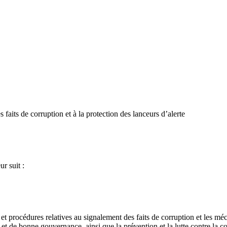
aits de corruption et à la protection des lanceurs d’alerte
r suit :
 et procédures relatives au signalement des faits de corruption et les méc
 et de bonne gouvernance, ainsi que la prévention et la lutte contre la co