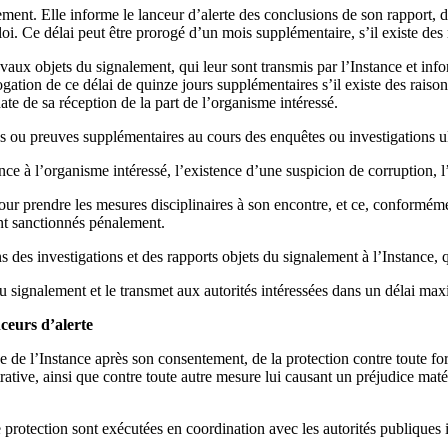
lement. Elle informe le lanceur d’alerte des conclusions de son rapport,
loi. Ce délai peut être prorogé d’un mois supplémentaire, s’il existe des r
avaux objets du signalement, qui leur sont transmis par l’Instance et inf
ion de ce délai de quinze jours supplémentaires s’il existe des raisons s
te de sa réception de la part de l’organisme intéressé.
ns ou preuves supplémentaires au cours des enquêtes ou investigations ul
tance à l’organisme intéressé, l’existence d’une suspicion de corruption, 
our prendre les mesures disciplinaires à son encontre, et ce, conformémen
ont sanctionnés pénalement.
s des investigations et des rapports objets du signalement à l’Instance, q
s du signalement et le transmet aux autorités intéressées dans un délai 
ceurs d’alerte
ve de l’Instance après son consentement, de la protection contre toute fo
ative, ainsi que contre toute autre mesure lui causant un préjudice matér
 protection sont exécutées en coordination avec les autorités publiques i