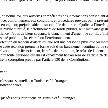
 de bonne foi, aux autorités compétentes des informations constituant 
s, et ce, conformément aux conditions et procédures prévues par la présent
 en vigueur, préjudiciable ou susceptible de porter préjudice à l’intérêt g
s public et privé, le détournement de fonds publics, leur mauvaise gestio
fiance, l’abus de biens sociaux, le blanchiment d’argent, le conflit d’intérê
a santé publique, la sécurité ou l’environnement.
otection du lanceur d’alerte qu’elle soit une personne physique ou moral
que cette rétorsion prenne la forme soit d’un harcèlement continu ou de 
a révocation, le licenciement, le refus de promotion, le refus de la dem
re toute personne qui lui est étroitement liée au sens de l’article 26 de 
re la corruption prévue par l’article 130 de la Constitution.
vent,
es sous sa tutelle en Tunisie et à l’étranger,
ridictionnelles,
s placées sous leur tutelle en Tunisie et à l’étranger,