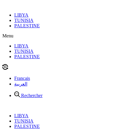
Aller
au
LIBYA
contenu
TUNISIA
PALESTINE
Menu
LIBYA
TUNISIA
PALESTINE
Français
العربية
Rechercher
LIBYA
TUNISIA
PALESTINE