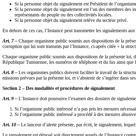
Si la personne objet du signalement est Président de l’organisme
Si la personne objet du signalement est l’un des membres des in
représentants du peuple ou des collectivités locales.
Si la personne objet du signalement relève du secteur privé.
En dehors de ces cas, l’Instance peut transmettre les signalements aux 
Art. 7 –
Chaque organisme public soumis aux dispositions de la présente
corruption qui lui sont transmis par l’Instance, ci-après citée « la stru
Chaque organisme public soumis aux dispositions de la présente loi, do
République Tunisienne, les numéros de téléphone et du fax ainsi que l’a
Art. 8 –
Les organismes publics doivent faciliter le travail de la struc
missions prévues par la présente loi, et s’abstenir de s’ingérer dans ses
Section 2 – Des modalités et procédures de signalement
Art. 9 –
L’Instance doit poursuive l’examen des dossiers de signalement d
Si l’organisme public intéressé n’a pas pris les mesures nécessaire
Si l’organisme public intéressé a procédé à des mesures abusive
Art. 10 –
Le lanceur d’alerte présente, par écrit, le signalement, lequel 
Le signalement est déposé soit directement auprès de l’Instance contre