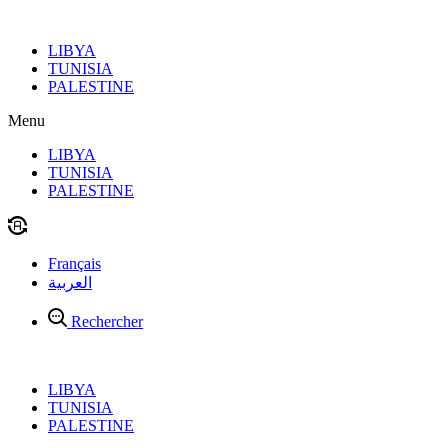
Aller
au
LIBYA
contenu
TUNISIA
PALESTINE
Menu
LIBYA
TUNISIA
PALESTINE
Français
العربية
Rechercher
LIBYA
TUNISIA
PALESTINE