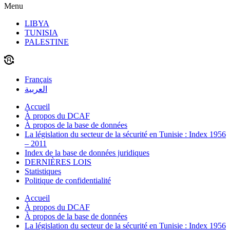
Menu
LIBYA
TUNISIA
PALESTINE
Français
العربية
Accueil
À propos du DCAF
À propos de la base de données
La législation du secteur de la sécurité en Tunisie : Index 1956
– 2011
Index de la base de données juridiques
DERNIÈRES LOIS
Statistiques
Politique de confidentialité
Accueil
À propos du DCAF
À propos de la base de données
La législation du secteur de la sécurité en Tunisie : Index 1956