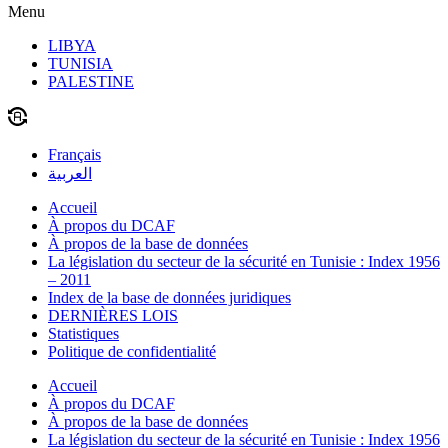
Menu
LIBYA
TUNISIA
PALESTINE
Français
العربية
Accueil
À propos du DCAF
À propos de la base de données
La législation du secteur de la sécurité en Tunisie : Index 1956
– 2011
Index de la base de données juridiques
DERNIÈRES LOIS
Statistiques
Politique de confidentialité
Accueil
À propos du DCAF
À propos de la base de données
La législation du secteur de la sécurité en Tunisie : Index 1956