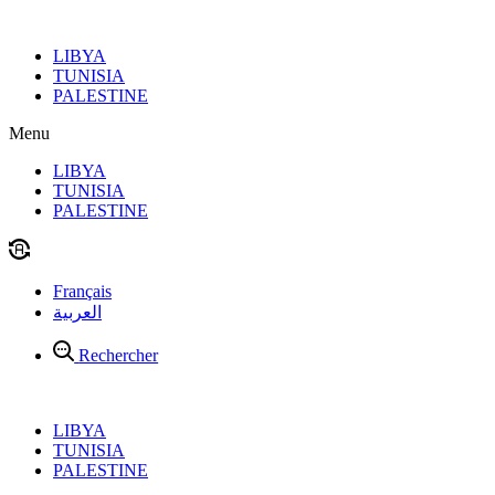
Aller
au
LIBYA
contenu
TUNISIA
PALESTINE
Menu
LIBYA
TUNISIA
PALESTINE
Français
العربية
Rechercher
LIBYA
TUNISIA
PALESTINE