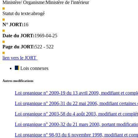
Ministère/ Organisme:
Ministère de l'intérieur
Statut du texte:
abrogé
N° JORT:
16
Date du JORT:
1969-04-25
Page du JORT:
522 - 522
lien vers le JORT
Lois connexes
Autres modifications
Loi organique n° 2009-19 du 13 avril 2009, modifiant et complé
Loi organique n° 2006-31 du 22 mai 2006, modifiant certaines d
Loi organique n° 2003-58 du 4 août 2003, modifiant et compléta
Loi organique n° 2000-32 du 21 mars 2000, portant modification
Loi organique n° 98-93 du 6 novembre 1998, modifiant et compl