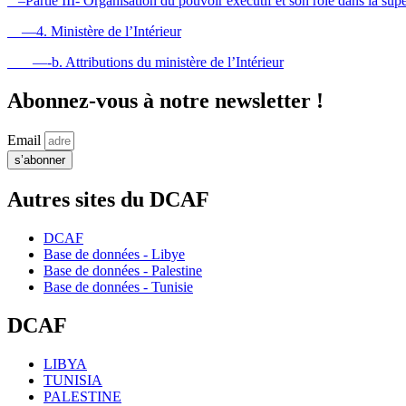
–Partie III- Organisation du pouvoir exécutif et son rôle dans la supe
—4. Ministère de l’Intérieur
—-b. Attributions du ministère de l’Intérieur
Abonnez-vous à notre newsletter !
Email
s’abonner
Autres sites du DCAF
DCAF
Base de données - Libye
Base de données - Palestine
Base de données - Tunisie
DCAF
LIBYA
TUNISIA
PALESTINE