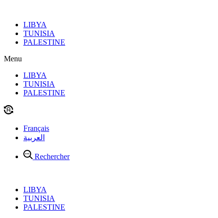
Aller
au
LIBYA
contenu
TUNISIA
PALESTINE
Menu
LIBYA
TUNISIA
PALESTINE
Français
العربية
Rechercher
LIBYA
TUNISIA
PALESTINE