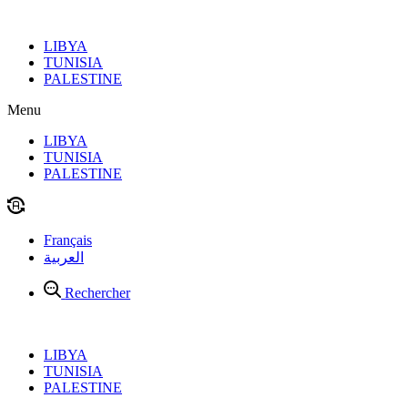
Aller
au
LIBYA
contenu
TUNISIA
PALESTINE
Menu
LIBYA
TUNISIA
PALESTINE
Français
العربية
Rechercher
LIBYA
TUNISIA
PALESTINE