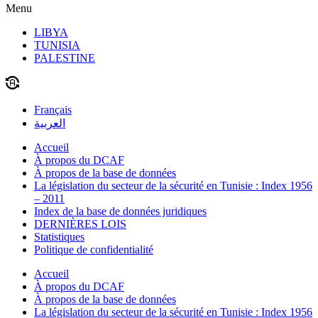
Menu
LIBYA
TUNISIA
PALESTINE
Français
العربية
Accueil
À propos du DCAF
À propos de la base de données
La législation du secteur de la sécurité en Tunisie : Index 1956
– 2011
Index de la base de données juridiques
DERNIÈRES LOIS
Statistiques
Politique de confidentialité
Accueil
À propos du DCAF
À propos de la base de données
La législation du secteur de la sécurité en Tunisie : Index 1956