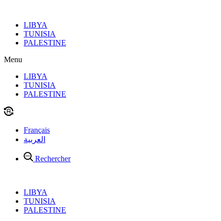
Aller
au
LIBYA
contenu
TUNISIA
PALESTINE
Menu
LIBYA
TUNISIA
PALESTINE
Français
العربية
Rechercher
LIBYA
TUNISIA
PALESTINE