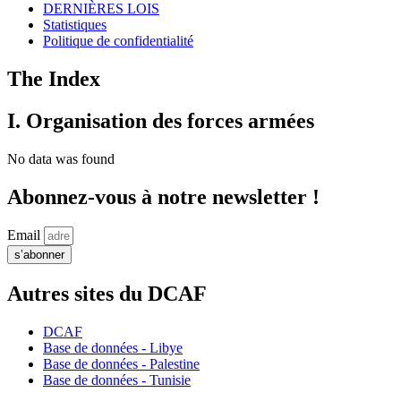
DERNIÈRES LOIS
Statistiques
Politique de confidentialité
The Index
I. Organisation des forces armées
No data was found
Abonnez-vous à notre newsletter !
Email
s’abonner
Autres sites du DCAF
DCAF
Base de données - Libye
Base de données - Palestine
Base de données - Tunisie