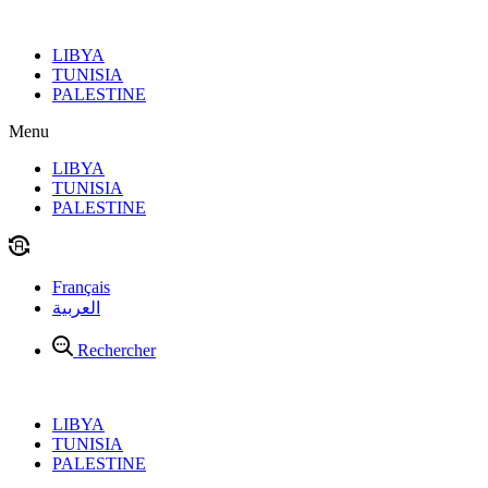
Aller
au
LIBYA
contenu
TUNISIA
PALESTINE
Menu
LIBYA
TUNISIA
PALESTINE
Français
العربية
Rechercher
LIBYA
TUNISIA
PALESTINE