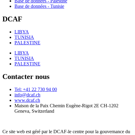
Base de données - Palestine
Base de données - Tunisie
DCAF
LIBYA
TUNISIA
PALESTINE
LIBYA
TUNISIA
PALESTINE
Contacter nous
Tel: +41 22 730 94 00
info@dcaf.ch
www.dcaf.ch
Maison de la Paix Chemin Eugène-Rigot 2E CH-1202
Geneva, Switzerland
Ce site web est géré par le DCAF-le centre pour la gouvernance du