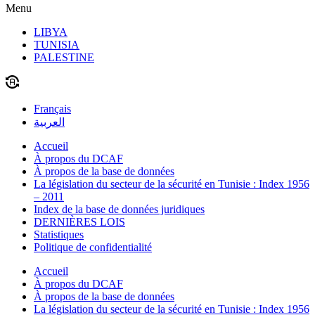
Menu
LIBYA
TUNISIA
PALESTINE
Français
العربية
Accueil
À propos du DCAF
À propos de la base de données
La législation du secteur de la sécurité en Tunisie : Index 1956
– 2011
Index de la base de données juridiques
DERNIÈRES LOIS
Statistiques
Politique de confidentialité
Accueil
À propos du DCAF
À propos de la base de données
La législation du secteur de la sécurité en Tunisie : Index 1956