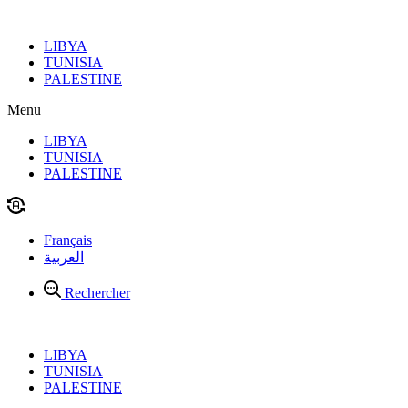
Aller
au
LIBYA
contenu
TUNISIA
PALESTINE
Menu
LIBYA
TUNISIA
PALESTINE
Français
العربية
Rechercher
LIBYA
TUNISIA
PALESTINE