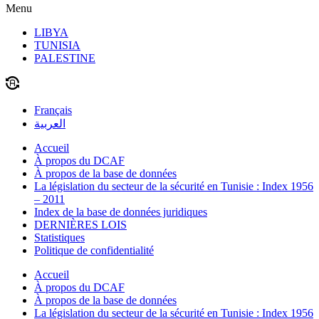
Menu
LIBYA
TUNISIA
PALESTINE
Français
العربية
Accueil
À propos du DCAF
À propos de la base de données
La législation du secteur de la sécurité en Tunisie : Index 1956
– 2011
Index de la base de données juridiques
DERNIÈRES LOIS
Statistiques
Politique de confidentialité
Accueil
À propos du DCAF
À propos de la base de données
La législation du secteur de la sécurité en Tunisie : Index 1956