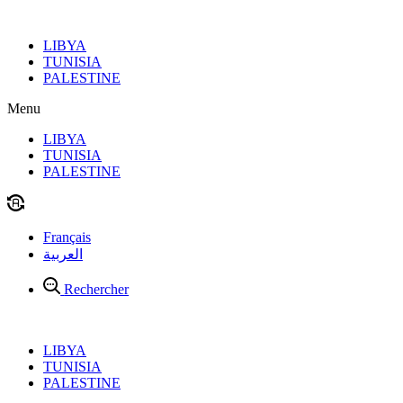
Aller
au
LIBYA
contenu
TUNISIA
PALESTINE
Menu
LIBYA
TUNISIA
PALESTINE
Français
العربية
Rechercher
LIBYA
TUNISIA
PALESTINE