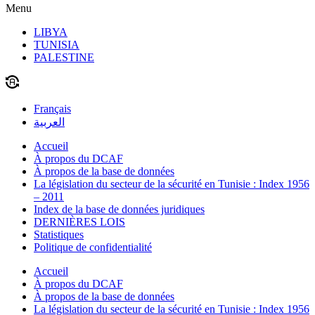
Menu
LIBYA
TUNISIA
PALESTINE
Français
العربية
Accueil
À propos du DCAF
À propos de la base de données
La législation du secteur de la sécurité en Tunisie : Index 1956
– 2011
Index de la base de données juridiques
DERNIÈRES LOIS
Statistiques
Politique de confidentialité
Accueil
À propos du DCAF
À propos de la base de données
La législation du secteur de la sécurité en Tunisie : Index 1956