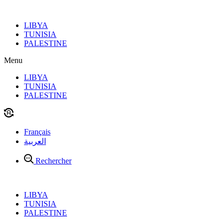
Aller
au
LIBYA
contenu
TUNISIA
PALESTINE
Menu
LIBYA
TUNISIA
PALESTINE
Français
العربية
Rechercher
LIBYA
TUNISIA
PALESTINE