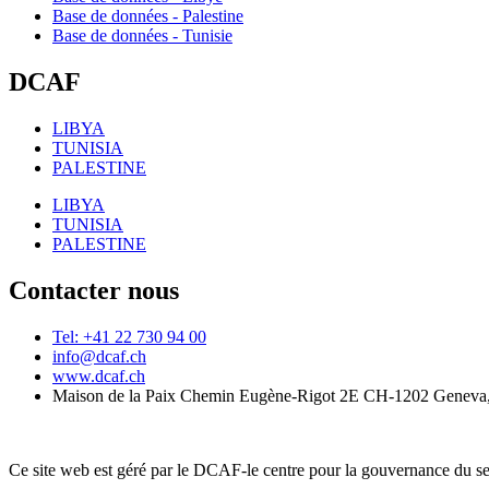
Base de données - Palestine
Base de données - Tunisie
DCAF
LIBYA
TUNISIA
PALESTINE
LIBYA
TUNISIA
PALESTINE
Contacter nous
Tel: +41 22 730 94 00
info@dcaf.ch
www.dcaf.ch
Maison de la Paix Chemin Eugène-Rigot 2E CH-1202 Geneva,
Ce site web est géré par le DCAF-le centre pour la gouvernance du se