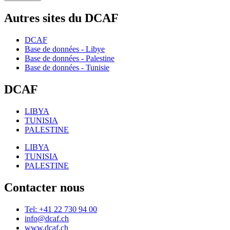
Autres sites du DCAF
DCAF
Base de données - Libye
Base de données - Palestine
Base de données - Tunisie
DCAF
LIBYA
TUNISIA
PALESTINE
LIBYA
TUNISIA
PALESTINE
Contacter nous
Tel: +41 22 730 94 00
info@dcaf.ch
www.dcaf.ch