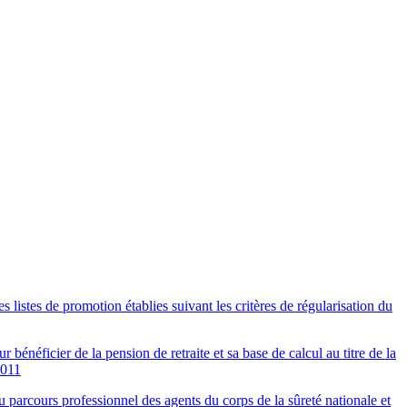
istes de promotion établies suivant les critères de régularisation du
bénéficier de la pension de retraite et sa base de calcul au titre de la
2011
 parcours professionnel des agents du corps de la sûreté nationale et