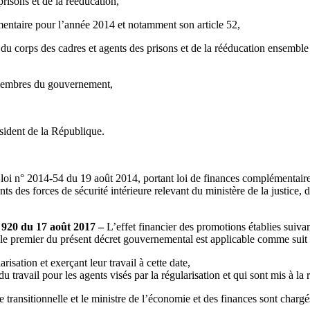
risons et de la rééducation,
mentaire pour l’année 2014 et notamment son article 52,
r du corps des cadres et agents des prisons et de la rééducation ensembl
 membres du gouvernement,
ésident de la République.
loi n° 2014-54 du 19 août 2014, portant loi de finances complémentaire
ts des forces de sécurité intérieure relevant du ministère de la justice, d
 920 du 17 août 2017 –
L’effet financier des promotions établies suivant
cle premier du présent décret gouvernemental est applicable comme suit 
risation et exerçant leur travail à cette date,
u travail pour les agents visés par la régularisation et qui sont mis à la
ce transitionnelle et le ministre de l’économie et des finances sont charg