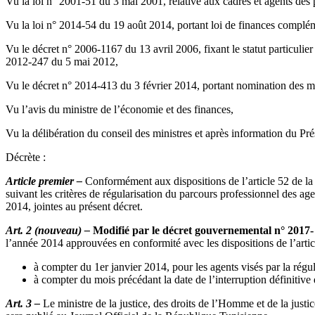
Vu la loi n° 2001-51 du 3 mai 2001, relative aux cadres et agents des p
Vu la loi n° 2014-54 du 19 août 2014, portant loi de finances complé
Vu le décret n° 2006-1167 du 13 avril 2006, fixant le statut particulie
2012-247 du 5 mai 2012,
Vu le décret n° 2014-413 du 3 février 2014, portant nomination des
Vu l’avis du ministre de l’économie et des finances,
Vu la délibération du conseil des ministres et après information du Pr
Décrète :
Article premier –
Conformément aux dispositions de l’article 52 de la 
suivant les critères de régularisation du parcours professionnel des agen
2014, jointes au présent décret.
Art. 2 (nouveau) –
Modifié par le décret gouvernemental n° 2017-
l’année 2014 approuvées en conformité avec les dispositions de l’arti
à compter du 1er janvier 2014, pour les agents visés par la régula
à compter du mois précédant la date de l’interruption définitive d
Art. 3 –
Le ministre de la justice, des droits de l’Homme et de la justi