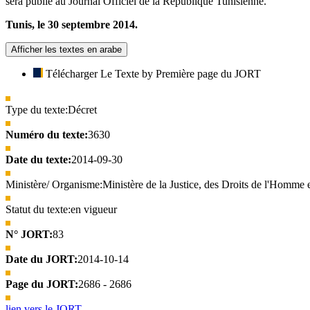
sera publié au Journal Officiel de la République Tunisienne.
Tunis, le 30 septembre 2014.
Afficher les textes en arabe
Télécharger Le Texte by Première page du JORT
Type du texte:
Décret
Numéro du texte:
3630
Date du texte:
2014-09-30
Ministère/ Organisme:
Ministère de la Justice, des Droits de l'Homme et
Statut du texte:
en vigueur
N° JORT:
83
Date du JORT:
2014-10-14
Page du JORT:
2686 - 2686
lien vers le JORT