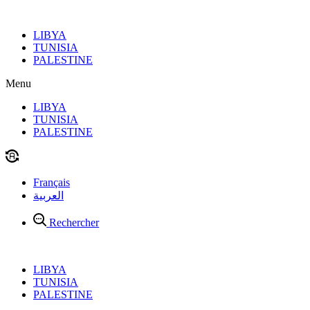
Aller
au
LIBYA
contenu
TUNISIA
PALESTINE
Menu
LIBYA
TUNISIA
PALESTINE
Français
العربية
Rechercher
LIBYA
TUNISIA
PALESTINE