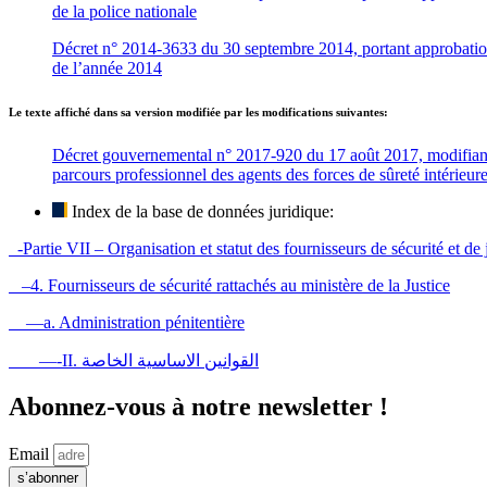
de la police nationale
Décret n° 2014-3633 du 30 septembre 2014, portant approbation d
de l’année 2014
Le texte affiché dans sa version modifiée par les modifications suivantes:
Décret gouvernemental n° 2017-920 du 17 août 2017, modifiant l
parcours professionnel des agents des forces de sûreté intérieure 
Index de la base de données juridique:
-Partie VII – Organisation et statut des fournisseurs de sécurité et de 
–4. Fournisseurs de sécurité rattachés au ministère de la Justice
—a. Administration pénitentière
—-II. القوانين الاساسية الخاصة
Abonnez-vous à notre newsletter !
Email
s’abonner