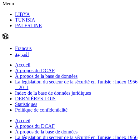
Menu
LIBYA
TUNISIA
PALESTINE
Français
العربية
Accueil
À propos du DCAF
À propos de la base de données
La législation du secteur de la sécurité en Tunisie : Index 1956
– 2011
Index de la base de données juridiques
DERNIÈRES LOIS
Statistiques
Politique de confidentialité
Accueil
À propos du DCAF
À propos de la base de données
La législation du secteur de la sécurité en Tunisie : Index 1956