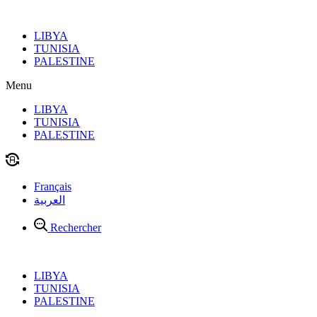
Aller
au
LIBYA
contenu
TUNISIA
PALESTINE
Menu
LIBYA
TUNISIA
PALESTINE
Français
العربية
Rechercher
LIBYA
TUNISIA
PALESTINE