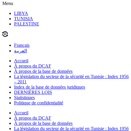
Menu
LIBYA
TUNISIA
PALESTINE
Français
العربية
Accueil
À propos du DCAF
À propos de la base de données
La législation du secteur de la sécurité en Tunisie : Index 1956
– 2011
Index de la base de données juridiques
DERNIÈRES LOIS
Statistiques
Politique de confidentialité
Accueil
À propos du DCAF
À propos de la base de données
La législation du secteur de la sécurité en Tunisie : Index 1956