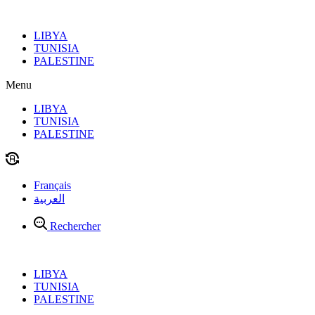
Aller
au
LIBYA
contenu
TUNISIA
PALESTINE
Menu
LIBYA
TUNISIA
PALESTINE
Français
العربية
Rechercher
LIBYA
TUNISIA
PALESTINE