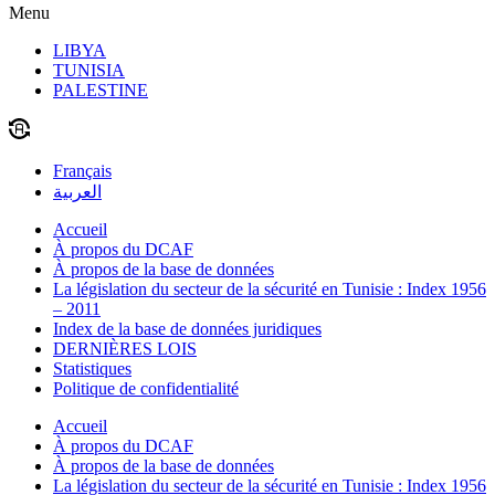
Menu
LIBYA
TUNISIA
PALESTINE
Français
العربية
Accueil
À propos du DCAF
À propos de la base de données
La législation du secteur de la sécurité en Tunisie : Index 1956
– 2011
Index de la base de données juridiques
DERNIÈRES LOIS
Statistiques
Politique de confidentialité
Accueil
À propos du DCAF
À propos de la base de données
La législation du secteur de la sécurité en Tunisie : Index 1956