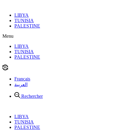
Aller
au
LIBYA
contenu
TUNISIA
PALESTINE
Menu
LIBYA
TUNISIA
PALESTINE
Français
العربية
Rechercher
LIBYA
TUNISIA
PALESTINE