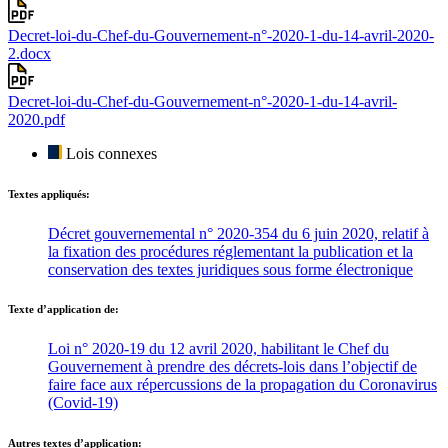
Decret-loi-du-Chef-du-Gouvernement-n°-2020-1-du-14-avril-2020-
2.docx
Decret-loi-du-Chef-du-Gouvernement-n°-2020-1-du-14-avril-
2020.pdf
Lois connexes
Textes appliqués:
Décret gouvernemental n° 2020-354 du 6 juin 2020, relatif à
la fixation des procédures réglementant la publication et la
conservation des textes juridiques sous forme électronique
Texte d’application de:
Loi n° 2020-19 du 12 avril 2020, habilitant le Chef du
Gouvernement à prendre des décrets-lois dans l’objectif de
faire face aux répercussions de la propagation du Coronavirus
(Covid-19)
Autres textes d’application: