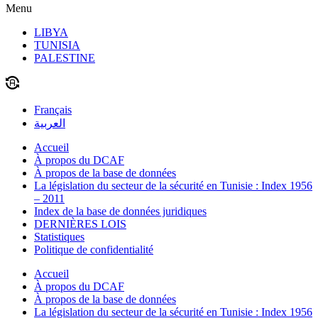
Menu
LIBYA
TUNISIA
PALESTINE
Français
العربية
Accueil
À propos du DCAF
À propos de la base de données
La législation du secteur de la sécurité en Tunisie : Index 1956
– 2011
Index de la base de données juridiques
DERNIÈRES LOIS
Statistiques
Politique de confidentialité
Accueil
À propos du DCAF
À propos de la base de données
La législation du secteur de la sécurité en Tunisie : Index 1956