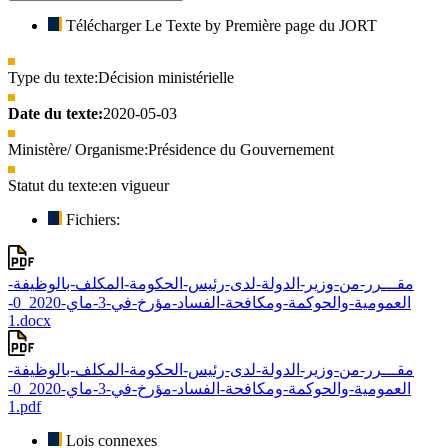
Télécharger Le Texte by Première page du JORT
Type du texte:
Décision ministérielle
Date du texte:
2020-05-03
Ministère/ Organisme:
Présidence du Gouvernement
Statut du texte:
en vigueur
Fichiers:
مقـــرر-من-وزير-الدولة-لدى-رئيس-الحكومة-المكلف-بالوظيفة-
العمومية-والحوكمة-ومكافحة-الفساد-مؤرخ-في-3-ماي-2020_0-
1.docx
مقـــرر-من-وزير-الدولة-لدى-رئيس-الحكومة-المكلف-بالوظيفة-
العمومية-والحوكمة-ومكافحة-الفساد-مؤرخ-في-3-ماي-2020_0-
1.pdf
Lois connexes