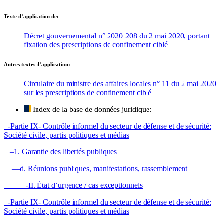
Texte d’application de:
Décret gouvernemental n° 2020-208 du 2 mai 2020, portant
fixation des prescriptions de confinement ciblé
Autres textes d’application:
Circulaire du ministre des affaires locales n° 11 du 2 mai 2020
sur les prescriptions de confinement ciblé
Index de la base de données juridique:
-Partie IX- Contrôle informel du secteur de défense et de sécurité:
Société civile, partis politiques et médias
–1. Garantie des libertés publiques
—d. Réunions publiques, manifestations, rassemblement
—-II. État d’urgence / cas exceptionnels
-Partie IX- Contrôle informel du secteur de défense et de sécurité:
Société civile, partis politiques et médias