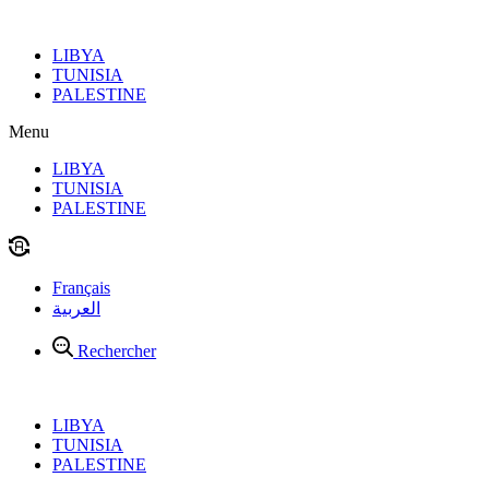
Aller
au
LIBYA
contenu
TUNISIA
PALESTINE
Menu
LIBYA
TUNISIA
PALESTINE
Français
العربية
Rechercher
LIBYA
TUNISIA
PALESTINE