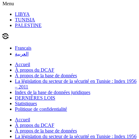
Menu
LIBYA
TUNISIA
PALESTINE
Français
العربية
Accueil
À propos du DCAF
À propos de la base de données
La législation du secteur de la sécurité en Tunisie : Index 1956
– 2011
Index de la base de données juridiques
DERNIÈRES LOIS
Statistiques
Politique de confidentialité
Accueil
À propos du DCAF
À propos de la base de données
La législation du secteur de la sécurité en Tunisie : Index 1956