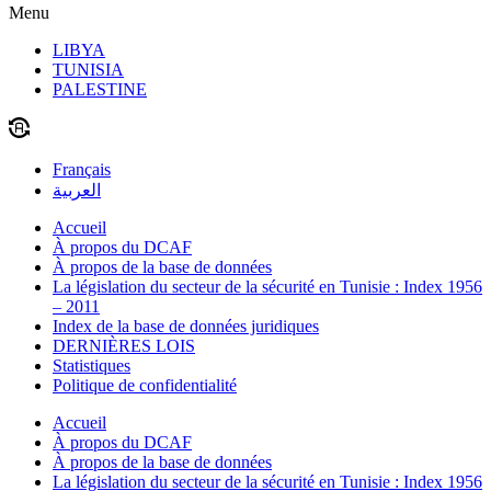
Menu
LIBYA
TUNISIA
PALESTINE
Français
العربية
Accueil
À propos du DCAF
À propos de la base de données
La législation du secteur de la sécurité en Tunisie : Index 1956
– 2011
Index de la base de données juridiques
DERNIÈRES LOIS
Statistiques
Politique de confidentialité
Accueil
À propos du DCAF
À propos de la base de données
La législation du secteur de la sécurité en Tunisie : Index 1956