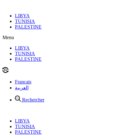
Aller
au
LIBYA
contenu
TUNISIA
PALESTINE
Menu
LIBYA
TUNISIA
PALESTINE
Français
العربية
Rechercher
LIBYA
TUNISIA
PALESTINE