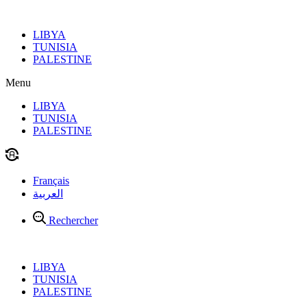
Aller
au
LIBYA
contenu
TUNISIA
PALESTINE
Menu
LIBYA
TUNISIA
PALESTINE
Français
العربية
Rechercher
LIBYA
TUNISIA
PALESTINE