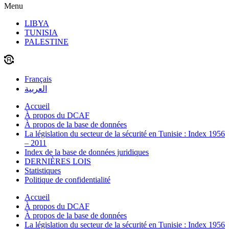
Menu
LIBYA
TUNISIA
PALESTINE
Français
العربية
Accueil
À propos du DCAF
À propos de la base de données
La législation du secteur de la sécurité en Tunisie : Index 1956
– 2011
Index de la base de données juridiques
DERNIÈRES LOIS
Statistiques
Politique de confidentialité
Accueil
À propos du DCAF
À propos de la base de données
La législation du secteur de la sécurité en Tunisie : Index 1956