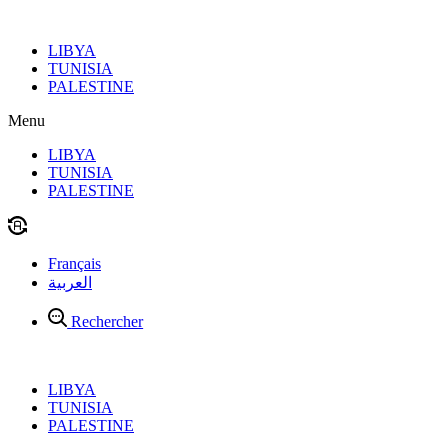
Aller
au
LIBYA
contenu
TUNISIA
PALESTINE
Menu
LIBYA
TUNISIA
PALESTINE
Français
العربية
Rechercher
LIBYA
TUNISIA
PALESTINE