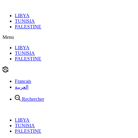
Aller
au
LIBYA
contenu
TUNISIA
PALESTINE
Menu
LIBYA
TUNISIA
PALESTINE
Français
العربية
Rechercher
LIBYA
TUNISIA
PALESTINE