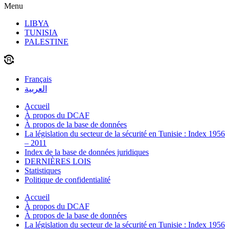
Menu
LIBYA
TUNISIA
PALESTINE
Français
العربية
Accueil
À propos du DCAF
À propos de la base de données
La législation du secteur de la sécurité en Tunisie : Index 1956
– 2011
Index de la base de données juridiques
DERNIÈRES LOIS
Statistiques
Politique de confidentialité
Accueil
À propos du DCAF
À propos de la base de données
La législation du secteur de la sécurité en Tunisie : Index 1956