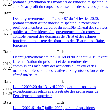
portant augmentation des montants de l’indemnité spécifique
02-25
allouée au profit du corps des conseillers des services publics
Date
Title
Décret gouvernemental n° 2020-87 du 14 février 2020,
portant création d’une indemnité spécifique mensuelle au
profit des membres du corps du contrôle général des services
2020-
publics à la Présidence du gouvernement et du corps du
02-14
contrôle général des domaines de l’Etat et des affaires
foncières au ministère des domaines de l’Etat et des affaires
foncières
Date
Title
Décret gouvernemental n° 2019-838 du 27 août 2019, fixant
la rémunération du président et des membres des
2019-
commissions médicaux des accidents du travail et des
08-27
maladies professionnelles relative aux agents des forces de
sûreté intérieure
Date
Title
Loi n° 2009-20 du 13 avril 2009, portant dispositions
2009-
exceptionnelles relatives à la retraite des professeurs de
10-29
l’enseignement supérieur
Date
Title
Loi n°2002-61 du 7 juillet 2002, portant dispositions