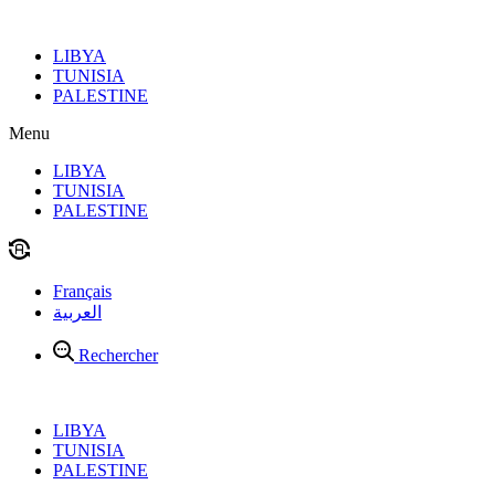
Aller
au
LIBYA
contenu
TUNISIA
PALESTINE
Menu
LIBYA
TUNISIA
PALESTINE
Français
العربية
Rechercher
LIBYA
TUNISIA
PALESTINE