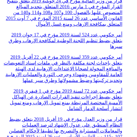
قرار من وزير المالية مؤرخ في 24 جويلية 2019 يتعلق بتنقيح
القرار المؤرخ في 1 مارس 2016 المتعلق بتحديد المبالغ
المنصوص عليها بالفصول 100 و107 و108 و114 و140 من
القانون الأساسي عدد 26 لسنة 2015 المؤرخ في 7 أوت 2015
المتعلق بمكافحة الإرهاب ومنع غسل الأموال
أمر حكومي عدد 524 لسنة 2019 مؤرخ في 17 جوان 2019
يتعلق بضبط تنظيم اللجنة الوطنية لمكافحة الإرهاب وطرق
سيرها
أمر حكومي عدد 359 لسنة 2019 مؤرخ في 22 أفريل 2019
يتعلق بإحداث لجنة مكلفة بالنظر في ملفات إسناد التعويضات
والمنافع المخولة لضحايا الاعتداءات الإرهابية لدى الهيئة
العامة للمقاومين وشهداء وجرحى الثورة والعمليات الإرهابية
وتحديد تركيبتها وضبط مشمولاتها وطرق سير عملها
أمر حكومي عدد 72 لسنة 2019 مؤرخ في 1 فيفري 2019
يتعلق بضبط إجراءات تنفيذ القرارات الصادرة عن الهياكل
الأممية المختصة المرتبطة بمنع تمويل الإرهاب ومنع تمويل
انتشار أسلحة الدمار الشامل
قرار من وزير العدل مؤرخ في 19 أفريل 2018 يتعلق بضبط
النظام المنطبق على عدول الإشهاد لترصد العمليات
والمعاملات المسترابة والتصريح بها تطبيقا لأحكام الفصلين
107 و115 من القانون الأساسي عدد 26 لسنة 2015 المؤرخ في