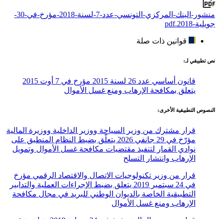
منشور-البنك-المركزي-التونسي-عدد-7-لسنة-2018-مؤرخ-في-30-
جويلية-2018.pdf
قوانين ذات صلة
نص تطبيقي لـ:
قانون أساسي عدد 26 لسنة 2015 مؤرخ في 7 أوت 2015
يتعلق بمكافحة الإرهاب ومنع غسل الأموال
النصوص التطبيقية الأخرى:
قرار مشترك من وزير السياحة ووزير الداخلية ووزيرة المالية
مؤرّخ في 29 جانفي 2026 يتعلّق بضبط النظام المنطبق على
نوادي القمار لتنفيذ مقتضيات مكافحة غسل الأموال وتمويل
الإرهاب وانتشار التسلح
قرار من وزير تكنولوجيات الاتصال والاقتصاد الرقمي مؤرخ
في 24 سبتمبر 2019 يتعلق بضبط الإجراءات العملية والتدابير
التطبيقية الخاصة بالديوان الوطني للبريد في مجال مكافحة
الإرهاب ومنع غسل الأموال