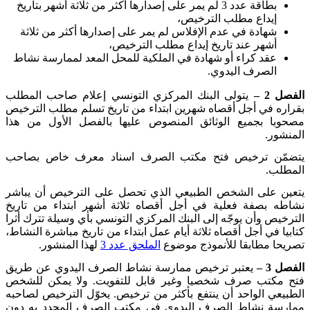
بطاقة عدد 3 لم يمر على إصدارها أكثر من ثلاثة أشهر بتاريخ
إيداع مطلب الترخيص،
شهادة في عدم الإفلاس لم يمر على إصدارها أكثر من ثلاثة
أشهر عند تاريخ إيداع مطلب الترخيص،
عقد كراء أو شهادة في الملكية للمحل المعد لممارسة نشاط
الصرف اليدوي
.
الفصل 2 –
يتولى البنك المركزي التونسي إعلام صاحب المطلب
بقراره في أجل أقصاه شهرين ابتداء من تاريخ تسلم مطلب الترخيص
مصحوبا بجميع الوثائق المنصوص عليها بالفصل الأول من هذا
المنشور
.
يتضمّن ترخيص فتح مكتب الصرف اسناد معرف خاص بصاحب
المطلب
.
يتعين على الشخص الطبيعي الذي تحصل على الترخيص أن يباشر
نشاطه بصفة فعلية في أجل أقصاه ثلاثة أشهر ابتداء من تاريخ
الترخيص وأن يوجّه إلى البنك المركزي التونسي بأي وسيلة تترك أثرا
كتابيا في أجل أقصاه ثلاثة أيام عمل ابتداء من تاريخ مباشرة النشاط،
تصريحا مطابقا للأنموذج موضوع
الملحق عدد 3
لهذا المنشور
.
الفصل 3 –
يعتبر ترخيص ممارسة نشاط الصرف اليدوي عن طريق
فتح مكتب صرف شخصيا وغير قابل للتفويت. ولا يمكن للشخص
الطبيعي الواحد أن ينتفع بأكثر من ترخيص. يخوّل الترخيص لصاحبه
ممارسة نشاط الصرف اليدوي في مكتب الصرف المحدد به دون