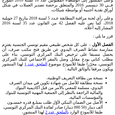
وعلى المنشور إلى الوسطاء المقبولين عدد 10 لسنة 2016 المؤرخ
فــي 30 ديسمبر 2016 والمتعلق برخصة تصدير العملات في شكل
أوراق نقدية أجنبية أو بواسطة شيكات،
وعلى رأي لجنة مراقبة المطابقة عـدد 5 لسنة 2018 بتاريخ 27 جويلية
2018، كما نص عليه الفصل 42 من القانون عدد 35 لسنة 2016
المشار إليه أعلاه،
قرر ما يلي
:
الفصل الأول
–
على كل شخص طبيعي مقيم تونسي الجنسية يعتزم
ممارسة نشاط الصرف اليدوي عن طريق فتح مكتب صرف، أن
يحصل مسبقا على ترخيص البنك المركزي التونسي، بناء على
مطلب كتابي يودع مقابل وصل بالمقر الاجتماعي للبنك المركزي
التونسي، محرّرا طبقا للأنموذج موضوع
الملحق عدد 1
لهذا المنشور
ويكون مرفقا بالوثائق التالية
:
نسخة من بطاقة التعريف الوطنية،
نسخة مطابقة للأصل من شهادة تكوين في ميدان الصرف
اليدوي، مسلمة للمعني بالأمر من قبل أكاديمية البنوك
والمالية الراجعة بالنظر إلى الجمعية المهنية التونسية للبنوك
والمؤسسات المالية،
الأصل من الضمان البنكي لأوّل طلب بمبلـغ قدره خمسـون
ألف دينار (50 000 دينار) صادر لفائدة البنك المركزي التونسي،
طبقا للأنموذج الوارد
بالملحق عدد 2
لهذا المنشور،