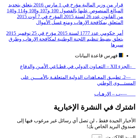
قرار من وزير المالية مؤرخ في 1 مارس 2016 يتعلق بتحديد
المبالغ المنصوص عليها بالفصول 100 و107 و108 و114 و140
من القانون عدد 26 لسنة 2015 المؤرخ في 7 أوت 2015
المتعلق بمكافحة الإرهاب ومنع غسل الأموال
أمر حكومي عدد 1777 لسنة 2015 مؤرخ في 25 نوفمبر 2015
يتعلق بضبط تنظيم اللجنة الوطنية لمكافحة الإرهاب وطرق
سيرها
فهرس قاعدة البيانات
–الجزء XII – التعـاون الدولي في قطـاعي الأمـن والدفاع
—2. تطبيـق المعـاهدات الدولية المتعلقـة بالأمــــن على
المستـــوى الوطني
—-ب – الإرهـاب
اشترك في النشرة الإخبارية
الأخبار الجيدة فقط ، لن تصل أي رسائل غير مرغوب فيها إلى
صندوق البريد الخاص بك!
البريد الإلكتروني