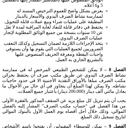
5 و6 أعلاه
.
يعرض بشكل واضح للعموم الترخيص المسند له
لممارسة نشاط الصرف اليدوي والأسعار بالدينار
المطبقة على عمليات شراء وبيع عملات قابلة للتحويل
.
يحتفظ في دفاتر قابلة للنفاذ لغاية المراقبة لمدة لا تقل
عن 10 سنوات بنسخة من جميع الوثائق المطلوبة لإنجاز
عمليات الصرف اليدوي
.
يتخذ الإجراءات اللازمة لضمان التسجيل وكذلك التعقب
الضروريين لجميع العمليات التي يقوم بها وأن يستوفي
واجبات اليقظة ومعرفة الحريف المنصوص عليها
بالتشريع الجاري به العمل
.
الفصل 8 –
لا يمكن للشخص الطبيعي المرخص له في ممارسة
نشاط الصرف اليدوي عن طريق مكتب صرف أن يحتفظ بخزائن
مكتب الصرف مبلغا بالأوراق النقدية الأجنبية الا في حدود حاجيات
نشاطه. ولا يمكن لهذا المبلغ أن يتجاوز في أي حال من الأحوال ما
يعادل مائتي ألف دينار (200.000 دينار) باعتبار جميع العملات
.
يجب أن يتم تنزيل كل مبلغ يزيد عن السقف المذكور بالفقرة الأولى
من هذا الفصل في “حساب مكتب الصرف” المشار إليه بالفصل
الموالي، وذلك خلال أجل أقصاه يوم العمل الأول بالبنوك الموالي
لتاريخ تسجيل ذلك المبلغ
.
الفصل 9 –
يمكن للوسطاء المقبولين أن يفتحوا باسم الأشخاص