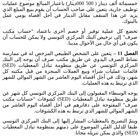
خمسمائة ألف دينار ( 500 000دينار) باعتبار المبالغ موضوع عمليات
توظيف جارية، يتعين على صاحب الحساب أن يقوم ببيع المبلغ الذي
يزيد عن هذا السقف مقابل الدينار في أجل أقصاه يومي عمل
بالبنوك
.
تخضع كل عملية توفير أو خصم أخرى باعتماد “حساب مكتب
صرف” إلى ترخيص البنك المركزي التونسي ولا يمكن للحساب أن
يكون في أي حال من الأحوال مدينا
.
الفصل 11 –
يتعين على الشخص الطبيعي المرخص له في ممارسة
نشاط الصرف اليدوي عن طريق مكتب صرف أن يوجه إلى البنك
المركزي التونسي عن طريق منظومة تبادل المعطيات
(SED)
قائمات عمليات شراء وبيع العملات المنجزة من قبل مكتبه كل
شهر، وذلك في أجل أقصاه اليوم العاشر من الشهر الموالي للشهر
الذي ترتبط به هذه العمليات
.
يوجه الوسطاء المقبولون إلى البنك المركزي التونسي كل شهر عن
طريق منظومة تبادل المعطيات
(SED)
كشوفات “حسابات مكتب
صرف” المفتوحة على دفاترهم في أجل أقصاه اليوم العاشر من
الشهر الموالي للشهر الذي ترتبط به هذه الكشوفات
.
ويتمّ التصريح بالمعطيات المشار إليها إلى البنك المركزي التونسي
طبقا للدليل الفنّي الموضوع على ذمتهم بمنظومة تبادل المعطيات
(SED)
والذي يمكن تنزيله مجانا
.