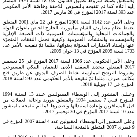
والمتعلق بضبط شروط تطبيق القانون عدد 18 لسنة 1976 المشار
إليه أعلاه كما تم تنقيحه بالنصوص اللاحقة وخاصّة الأمر الحكومي
عدد 393 لسنة 2017 المؤرخ في 28 مارس 2017،
وعلى الأمر عدد 1142 لسنة 2001 المؤرخ في 22 ماي 2001 المتعلق
بضبط نظام مصاريف القيام بمأمورية بالخارج الخاص بأعوان الدولة
والجماعات المحلية والمؤسسات العمومية ذات الصبغة الإدارية
والمؤسسات والمنشآت العمومية وكيفية تحمل النفقات المنجرّة
عنها وإسناد الامتيازات المحوّلة بعنوانها، مثلما تمّ تنقيحه بالأمر عدد
1733 لسنة 2005 المؤرّخ في 13 جوان 2005،
وعلى الأمر الحكومي عدد 1366 لسنة 2017 المؤرخ في 25 ديسمبر
2017 المتعلق بتحديد السقف الأدنى للضمان البنكي المستوجب
وشروط الترشح لممارسة نشاط الصرف اليدوي عن طريق فتح
مكاتب صرف، مثلما تمّ تنقيحه بالأمر الحكومي عدد 593 لسنة 2018
المؤرخ في 17 جويلية 2018،
وعـلـى المنشور إلـى الوسطاء المقبولـيـن عـدد 13 لسنـة 1994
المـؤرخ فــي 7 سبتمبر 1994 والمتعلق بتوريد وإحالة العملات من
قبل المسافرين وإعادة استبدالها وتصديرها كما تم تنقيحه بالمنشور
عدد 10 لسنة 2017 المؤرخ في 30 نوفمبر 2017،
وعلى المنشور إلى الوسطاء المقبولين عدد 4 لسنة 2007 المؤرخ في
9 فيفري 2007 المتعلق بالمنحة السياحية،