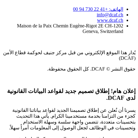
الهاتف: +41 22 730 94 00
info@dcaf.ch
www.dcaf.ch
Maison de la Paix Chemin Eugène-Rigot 2E CH-1202
Geneva, Switzerland
يُدار هذا الموقع الإلكتروني من قبل مركز جنيف لحوكمة قطاع الأمن
(DCAF)
حقوق النشر © DCAF. كل الحقوق محفوظة.
إعلان هام!
إطلاق تصميم جديد لقواعد البيانات القانونية
لدى DCAF.
يسرنا أن نُعلن عن إطلاق تصميمنا الجديد لقواعد بياناتنا القانونية
كجزء من التزامنا بخدمة مستخدمينا الكرام. يأتي هذا التحديث
بتحسينات متعددة، تتضمن واجهة سلسة وسهلة الاستخدام
وتحسينات في الوظائف لجعل الوصول إلى المعلومات أمراً سهلاً.