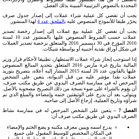
المحددة بالنصوص الترتيبية المبينة بذلك الفصل
.
يجب أن تفضي كل عملية شراء عملات إلى إصدار جدول صرف
يحرّر طبقا للأنموذج المنصوص عليه
بالملحق عدد 4
لهذا المنشور
.
يجب أن تفضي كل عملية بيع عملات إلى إصدار رخصة تصدير
عملات حسب الشروط المنصوص عليها بالمنشور عدد 10 لسنة
2016 المؤرخ في 30 ديسمبر 2016 والمتعلق برخصة تصدير العملات
في شكل أوراق نقدية أجنبية أو بواسطة شيكات
.
إذا استوجب إنجاز شراء عملات الاستظهار، تطبيقا لأحكام قرار وزير
المالية بتاريخ غرة مارس 2016 المتعلق بتحديد المبالغ المنصوص
عليها بالقانون عدد 26 لسنة 2015 المشار إليه أعلاه، بتصريح بتوريد
عملات نقدا مؤشر عليه من قبل الديوانة، يتعين على الشخص
المرخص له في ممارسة الصرف اليدوي عن طريق مكتب صرف،
أن يقوم بالشراء على ضوء نسخة من ذلك التصريح مصحوبة بالأصل.
ويتولّى، بعد أن يدرج على الوثيقتين ختمه وإمضاءه والمبلغ الذي تم
شراؤه وتاريخ العملية، إرجاع الأصل إلى صاحبه
.
الفصل 7 –
يتعين على الشخص المرخص له في ممارسة نشاط
الصرف اليدوي عن طريق مكتب صرف أن
:
يدرج اسمه ويبين معرف مكتبه و يضع الختم والإمضاء
في المكان المخصص للوسيط المقبول على جميع
الوثائق المنصوص عليها بالمناشير المشار إليها بالفصلين