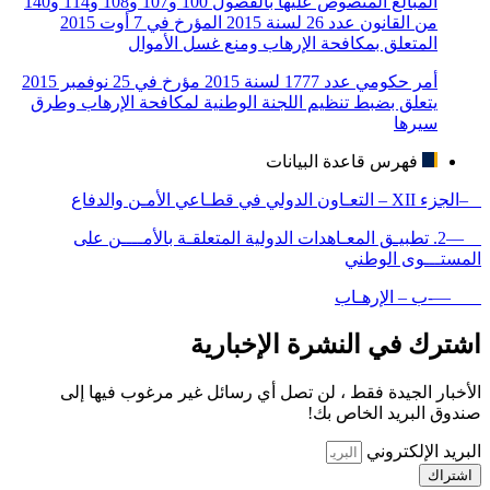
المبالغ المنصوص عليها بالفصول 100 و107 و108 و114 و140
من القانون عدد 26 لسنة 2015 المؤرخ في 7 أوت 2015
المتعلق بمكافحة الإرهاب ومنع غسل الأموال
أمر حكومي عدد 1777 لسنة 2015 مؤرخ في 25 نوفمبر 2015
يتعلق بضبط تنظيم اللجنة الوطنية لمكافحة الإرهاب وطرق
سيرها
فهرس قاعدة البيانات
–الجزء XII – التعـاون الدولي في قطـاعي الأمـن والدفاع
—2. تطبيـق المعـاهدات الدولية المتعلقـة بالأمــــن على
المستـــوى الوطني
—-ب – الإرهـاب
اشترك في النشرة الإخبارية
الأخبار الجيدة فقط ، لن تصل أي رسائل غير مرغوب فيها إلى
صندوق البريد الخاص بك!
البريد الإلكتروني
اشتراك