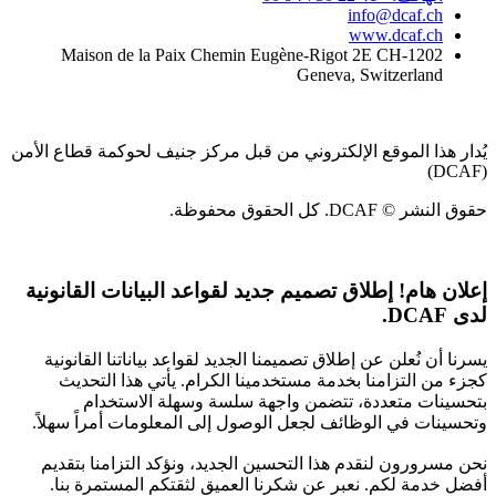
info@dcaf.ch
www.dcaf.ch
Maison de la Paix Chemin Eugène-Rigot 2E CH-1202
Geneva, Switzerland
يُدار هذا الموقع الإلكتروني من قبل مركز جنيف لحوكمة قطاع الأمن
(DCAF)
حقوق النشر © DCAF. كل الحقوق محفوظة.
إعلان هام!
إطلاق تصميم جديد لقواعد البيانات القانونية
لدى DCAF.
يسرنا أن نُعلن عن إطلاق تصميمنا الجديد لقواعد بياناتنا القانونية
كجزء من التزامنا بخدمة مستخدمينا الكرام. يأتي هذا التحديث
بتحسينات متعددة، تتضمن واجهة سلسة وسهلة الاستخدام
وتحسينات في الوظائف لجعل الوصول إلى المعلومات أمراً سهلاً.
نحن مسرورون لنقدم هذا التحسين الجديد، ونؤكد التزامنا بتقديم
أفضل خدمة لكم. نعبر عن شكرنا العميق لثقتكم المستمرة بنا.