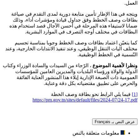
العمل.
ويتجه في هذا الإطار تأمين متابعة دورية لمدى التقدم في صياغة
بطاقات وصف الخطط وفق جداول قيادة ومؤشرات أداء، وذلك
ضمانا لاستيفاء هذه المرحلة في أحسن الآجال قصد استخدام هذه
البطاقات في مختلف أوجه التصرف في الموارد البشرية.
كما يتعيّن اعتماد بطاقات وصف الخطط وجوبا بمناسبة تجسيم
مختلف اليات التنقل الوظيفي، وعند تنفيذ الانتدابات الخارجية، وعند
التّسمية في الخطط الوظيفية.
ونظرا لأهمية الموضوع
، الرّجاء من السيدات والسادة الوزراء وكتاب
الدولة والولاة ورؤساء البلديات والمديرين العامين للمؤسسات
العمومية ذات الصبغة الإدارية إيلاء هذا المنشور العناية الفائقة
والحرص على تطبيق مقتضياته بكل دقة وعناية.
[1]
فيما يلي الرابط نحو بطاقة وصف الخطة
https://pm.gov.tn/sites/default/files/2024-07/24-17.pdf
عرض النص بـ Français
معلومات متعلقة بالنص