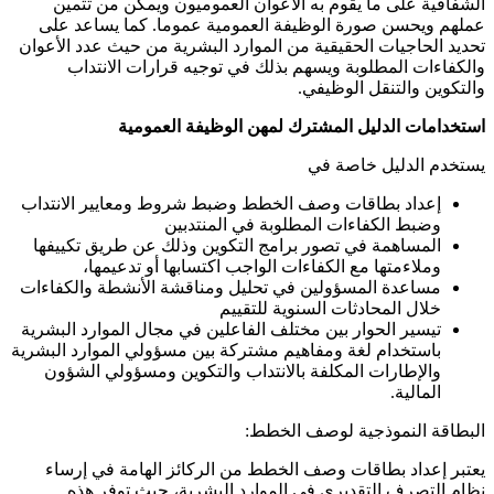
الشفافية على ما يقوم به الأعوان العموميون ويمكن من تثمين
عملهم ويحسن صورة الوظيفة العمومية عموما. كما يساعد على
تحديد الحاجيات الحقيقية من الموارد البشرية من حيث عدد الأعوان
والكفاءات المطلوبة ويسهم بذلك في توجيه قرارات الانتداب
والتكوين والتنقل الوظيفي.
استخدامات الدليل المشترك لمهن الوظيفة العمومية
يستخدم الدليل خاصة في
إعداد بطاقات وصف الخطط وضبط شروط ومعايير الانتداب
وضبط الكفاءات المطلوبة في المنتدبين
المساهمة في تصور برامج التكوين وذلك عن طريق تكييفها
وملاءمتها مع الكفاءات الواجب اكتسابها أو تدعيمها،
مساعدة المسؤولين في تحليل ومناقشة الأنشطة والكفاءات
خلال المحادثات السنوية للتقييم
تيسير الحوار بين مختلف الفاعلين في مجال الموارد البشرية
باستخدام لغة ومفاهيم مشتركة بين مسؤولي الموارد البشرية
والإطارات المكلفة بالانتداب والتكوين ومسؤولي الشؤون
المالية.
البطاقة النموذجية لوصف الخطط:
يعتبر إعداد بطاقات وصف الخطط من الركائز الهامة في إرساء
نظام التصرف التقديري في الموارد البشرية، حيث توفر هذه