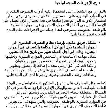
‌ج.
الإجراءات المتجه اتباعها
بالتوازي مع الاشتغال على استكمال بقية أدوات التصرف التقديري
في الموارد البشرية على المستويين الأفقي والعمودي، وفي إطار
استثمار الأدوات التي تم بعد إعدادها في هذا السياق، فإن العمل على
الإرساء التدريجي لنظام التصرف التقديري في الموارد البشرية
بالوظيفة العمومية يستوجب اتخاذ جملة من الإجراءات على المدى
القريب تتمثل فيما يلي:
تشكيل فريق مكلف بإرساء نظام التصرف التقديري في
الموارد البشرية بكل الهياكل المكلفة بالتصرف في الموارد
البشرية وذلك في أجل أقصاه شهر من تاريخ هذا المنشور
،
تتمثل مهامه الأساسية في تشخيص الموارد البشرية وتحليلها
وتحديد التوقعات والتقديرات بخصوص المهن والأعوان
والكفاءات في أفق زمني محدد، إضافة إلى تصوّر وتطوير
أدوات نظام التصرف التقديري على غرار أدلة المهن الوزارية
وبطاقات وصف الخطط وغيرها ونشرها لدى كل المتدخلين.
كما سيمثل المشرف على الفريق المذكور نقطة تواصل بين الهيئة
العامة للوظيفة العمومية والهيكل الإداري الراجع له بالنظر في كل
المسائل المتعلقة بنظام التصرف التقديري، وسيتم على إثر
استكمال عمليات التعيين تكوين شبكة المكلفين بالتصرف التقديري
في الموارد البشرية بالوظيفة العمومية والتي ستهدف إلى تعزيز
ثقافة التصرف التقديري في الموارد البشرية في مختلف الوزارات