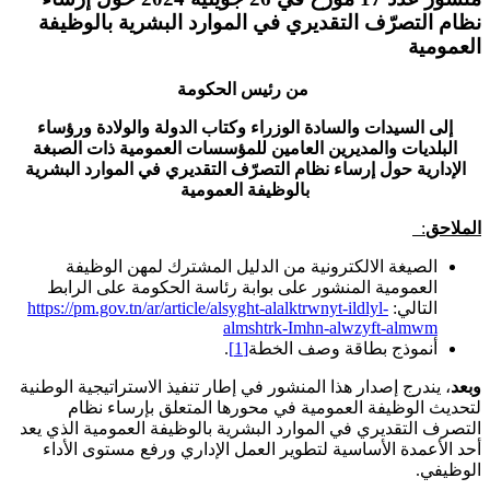
نظام التصرّف التقديري في الموارد البشرية بالوظيفة
العمومية
من رئيس الحكومة
إلى السيدات والسادة الوزراء وكتاب الدولة والولادة ورؤساء
البلديات والمديرين العامين للمؤسسات العمومية ذات الصبغة
الإدارية
حول إرساء نظام التصرّف التقديري في الموارد البشرية
بالوظيفة العمومية
الملاحق
:
الصيغة الالكترونية من الدليل المشترك لمهن الوظيفة
العمومية المنشور على بوابة رئاسة الحكومة على الرابط
التالي:
https://pm.gov.tn/ar/article/alsyght-alalktrwnyt-ildlyl-
almshtrk-Imhn-alwzyft-almwm
أنموذج بطاقة وصف الخطة
[1]
.
وبعد
، يندرج إصدار هذا المنشور في إطار تنفيذ الاستراتيجية الوطنية
لتحديث الوظيفة العمومية في محورها المتعلق بإرساء نظام
التصرف التقديري في الموارد البشرية بالوظيفة العمومية الذي يعد
أحد الأعمدة الأساسية لتطوير العمل الإداري ورفع مستوى الأداء
الوظيفي.