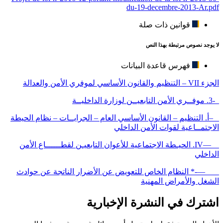
du-19-decembre-2013-Ar.pdf
قوانين ذات صلة
لا يوجد نصوص مرتبطة بهذا النص
فهرس قاعدة البيانات
الجزء VII – التنظيم والقانون الأساسي لموفري الأمن والعدالة
-3. موفــري الأمن التابعيــن لوزارة الداخليــة
–أ. التنظيم – القانون الأساسي العام – الجرايــات – نظام الحيطة
الاجتمــاعية لقوات الأمن الداخلي
—IV. الحيـطة الاجتماعية للأعوان التابعيـن لقطــــــاع الأمن
الداخلي
—-* النظام الخاص للتعويض عن الأضرار الناتجة عن حوادث
الشغل والأمراض المهنية
اشترك في النشرة الإخبارية