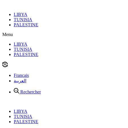
Aller
au
LIBYA
contenu
TUNISIA
PALESTINE
Menu
LIBYA
TUNISIA
PALESTINE
Français
العربية
Rechercher
LIBYA
TUNISIA
PALESTINE