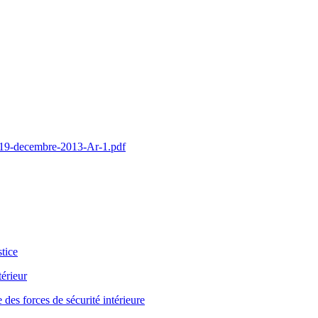
u-19-decembre-2013-Ar-1.pdf
stice
térieur
des forces de sécurité intérieure