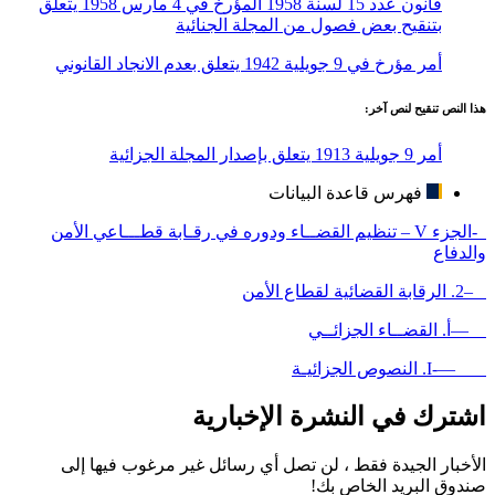
قانون عدد 15 لسنة 1958 المؤرخ في 4 مارس 1958 يتعلق
بتنقيح بعض فصول من المجلة الجنائية
أمر مؤرخ في 9 جويلية 1942 يتعلق بعدم الانجاد القانوني
هذا النص تنقيح لنص آخر:
أمر 9 جويلية 1913 يتعلق بإصدار المجلة الجزائية
فهرس قاعدة البيانات
-الجزء V – تنظيم القضــاء ودوره في رقـابة قطـــاعي الأمن
والدفاع
–2. الرقابة القضائية لقطاع الأمن
—أ. القضــاء الجزائــي
—-I. النصوص الجزائيـة
اشترك في النشرة الإخبارية
الأخبار الجيدة فقط ، لن تصل أي رسائل غير مرغوب فيها إلى
صندوق البريد الخاص بك!