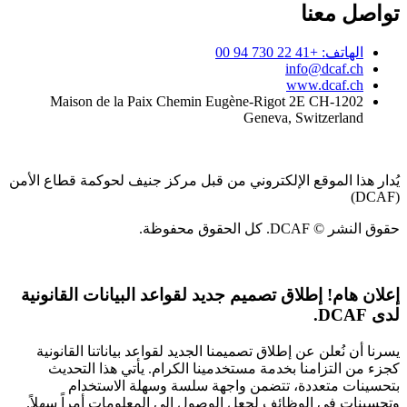
تواصل معنا
الهاتف: +41 22 730 94 00
info@dcaf.ch
www.dcaf.ch
Maison de la Paix Chemin Eugène-Rigot 2E CH-1202
Geneva, Switzerland
يُدار هذا الموقع الإلكتروني من قبل مركز جنيف لحوكمة قطاع الأمن
(DCAF)
حقوق النشر © DCAF. كل الحقوق محفوظة.
إعلان هام!
إطلاق تصميم جديد لقواعد البيانات القانونية
لدى DCAF.
يسرنا أن نُعلن عن إطلاق تصميمنا الجديد لقواعد بياناتنا القانونية
كجزء من التزامنا بخدمة مستخدمينا الكرام. يأتي هذا التحديث
بتحسينات متعددة، تتضمن واجهة سلسة وسهلة الاستخدام
وتحسينات في الوظائف لجعل الوصول إلى المعلومات أمراً سهلاً.