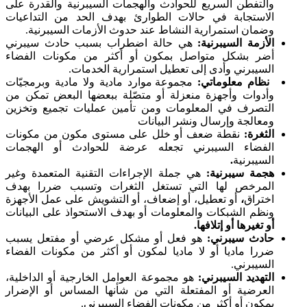
والتفطن السريع للحوادث والهجمات السيبرنية والقدرة على
الاستجابة في حالات الطوارئ بهدف الحد من التداعيات
وضمان استمرارية النشاط عند حدوث الأزمات السيبرنية.
الأزمة السيبرنية:
هي حالة اضطراب بسبب حادث سيبرني
أضر بشكل متواصل بمكون أو أكثر من مكونات الفضاء
السيبرني وأدى إلى تعطيل استمرارية الخدمات.
نظام معلوماتي:
مجموعة موارد مادية ولا مادية وبرمجيّات
وأدوات وأجهزة منعزلة أو متصّلة ببعضها البعض تمكن من
التصرف في المعلومات ومن تأمين عمليات تجميع وتخزين
ومعالجة وإرسال ونشر البيانات
الثغرة:
نقطة ضعف أو خلل على مستوى مكون من مكونات
الفضاء السيبرني تجعله عرضة للحوادث أو الهجمات
السيبرنية
.
هجمة سيبرنية:
هي جملة الإجراءات التقنية المتعمدة وغير
المرخص لها التي تستغل الثغرات وتسبب ضررا بهدف
اختراق
،
أو تعطيل، أو إضعاف، أو التشويش على عمل الأجهزة
ونظم الشبكات والمعلومات أو بهدف الاستحواذ على البيانات
أو تغيرها أو إتلافها.
حادث سيبرني:
هو فعل أو مشكل عرضي أو مفتعل يسبب
ضررا ماديا أو لا ماديا لمكون أو أكثر من مكونات الفضاء
السيبرني.
التهديد السيبرني:
هو مجموعة العوامل الخارجية أو الداخلية،
العرضية أو المفتعلة التي من شأنها المساس أو الإضرار
بمكون أو أكثر من مكونات الفضاء السيبرني.