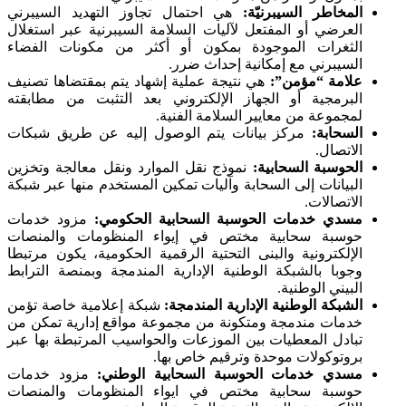
المخاطر السيبرنيّة:
هي احتمال تجاوز التهديد السيبرني
العرضي أو المفتعل لآليات السلامة السيبرنية عبر استغلال
الثغرات الموجودة بمكون أو أكثر من مكونات الفضاء
السيبرني مع إمكانية إحداث ضرر.
علامة “مؤمن”:
هي نتيجة عملية إشهاد يتم بمقتضاها تصنيف
البرمجية أو الجهاز الإلكتروني بعد التثبت من مطابقته
لمجموعة من معايير السلامة الفنية.
السحابة:
مركز بيانات يتم الوصول إليه عن طريق شبكات
الاتصال.
الحوسبة السحابية:
نموذج نقل الموارد ونقل معالجة وتخزين
البيانات إلى السحابة وآليات تمكين المستخدم منها عبر شبكة
الاتصالات.
مسدي خدمات الحوسبة السحابية الحكومي:
مزود خدمات
حوسبة سحابية مختص في إيواء المنظومات والمنصات
الإلكترونية والبنى التحتية الرقمية الحكومية، يكون مرتبطا
وجوبا بالشبكة الوطنية الإدارية المندمجة وبمنصة الترابط
البيني الوطنية.
الشبكة الوطنية الإدارية المندمجة:
شبكة إعلامية خاصة تؤمن
خدمات مندمجة ومتكونة من مجموعة مواقع إدارية تمكن من
تبادل المعطيات بين الموزعات والحواسيب المرتبطة بها عبر
بروتوكولات موحدة وترقيم خاص بها.
مسدي خدمات الحوسبة السحابية الوطني:
مزود خدمات
حوسبة سحابية مختص في ايواء المنظومات والمنصات