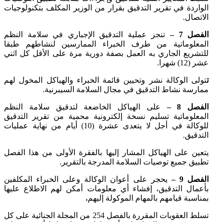
الواردة في تقرير التدقيق بقرار من الوزير المكلف بتكنولوجيات
الاتصال.
الفصل 7 –
تنجز عملية التدقيق الإجباري في سلامة النظم
المعلوماتية من طرف الخبراء الممارسين لنشاطهم طبقا
للتشريع الجاري به العمل بصفة دورية مرة على الأقل كل اثني
عشر (12) شهرا.
ت
تولى الوكالة نشر وتحيين قائمة الخبراء والهياكل المخول لهم
ممارسة نشاط التدقيق في مجال السلامة السيبرنية.
الفصل 8 –
على الهياكل الخاضعة لتدقيق سلامة النظم
المعلوماتية تسليم نسخة إلكترونية محمية من تقرير التدقيق
للوكالة في أجل لا يتعدى عشرة (10) أيام من نهاية عمليات
التدقيق.
يتعين على الهياكل المشار إليها بالفقرة الأولى من هذا الفصل
تطبيق جميع توصيات السلامة المدرجة بالتقرير.
الفصل 9 –
يحجر على أعوان الوكالة وعلى الخبراء المكلفين
بأعمال التدقيق، إفشاء أي معلومات أمكن لهم الاطلاع عليها
بمناسبة قيامهم بالمهام الموكولة إليهم
.
تسلط العقوبات المقررة بالفصل 254 من المجلة الجنائية على كل