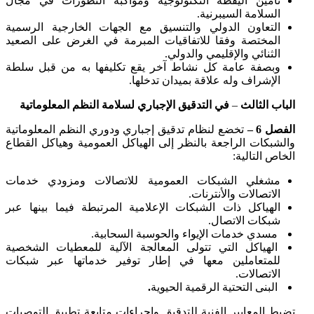
تأمين اليقظة التكنولوجية ومواكبة التطورات في مجال
السلامة السيبرنية.
التعاون الدولي والتنسيق مع الجهات الخارجية الرسمية
المختصة وفقا للاتفاقيات المبرمة في الغرض على الصعيد
الثنائي والإقليمي والدولي.
وبصفة عامة كل نشاط آخر يقع تكليفها به من قبل سلطة
الإشراف وله علاقة بميدان تدخلها.
الباب الثالث
–
في التدقيق الإجباري لسلامة النظم المعلوماتية
الفصل 6 –
تخضع لنظام تدقيق إجباري ودوري النظم المعلوماتية
والشبكات الراجعة بالنظر إلى الهياكل العمومية وهياكل القطاع
الخاص التالية:
مشغلي الشبكات العمومية للاتصالات ومزودي خدمات
الاتصالات والأنترنات.
الهياكل ذات الشبكات الإعلامية المرتبطة فيما بينها عبر
شبكات الاتصال.
مسدي خدمات الإيواء والحوسبة السحابية.
الهياكل التي تتولى المعالجة الآلية للمعطيات الشخصية
للمتعاملين معها في إطار توفير خدماتها عبر شبكات
الاتصالات.
البنى التحتية الرقمية
الحيوية
.
تضبط المعايير الفنية للتدقيق وإجراءات متابعة تطبيق التوصيات