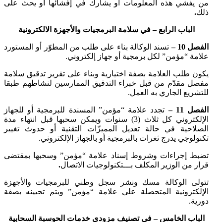
من يفشي هذه المعلومات أو يشارك في إفشائها أو يحث على
ذلك
.
الباب الرابع – في سلامة البرمجيات والأجهزة الالكترونية
الفصل 10 –
تسند الوكالة بناء على طلب من المطوّر أو المستورد
علامة “مؤمن” لكل برمجية أو جهاز إلكتروني.
يكون طلب العلامة بصفة اختيارية وبناء على تقرير تدقيق سلامة
مفصل مقدّم من قبل خبراء التدقيق الممارسين لنشاطهم طبقا
للتشريع الجاري به العمل.
الفصل 11 –
تجدد علامة “مؤمن” المسندة للبرمجية
أو للجهاز
الإلكتروني كل ثلاث (3) سنوات ويمكن سحبها قبل انتهاء مدة
الصلاحية في حالة تعديل المميزّات التقنية أو حدوث تغيير
تكنولوجي يدرج ثغرات بالبرمجية أو بالجهاز الإلكتروني.
تضبط إجراءات وشروط إسناد علامة “مؤمن” وسحبها بمقتضى
قرار من الوزير المكلف بـــتكنولوجيات الاتصال
.
تتولى الوكالة مسك ونشر سجل وطني للبرمجيات والأجهزة
الإلكترونية المتحصلة على علامة “مؤمن” ويتم تحيينه بصفة
دورية.
الباب الخامس – في تصنيف مزودي خدمات الحوسبة السحابية