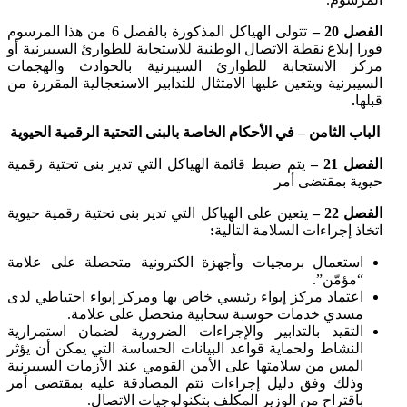
الفصل 20 –
تتولى الهياكل المذكورة بالفصل 6 من هذا المرسوم
فورا إبلاغ نقطة الاتصال الوطنية للاستجابة للطوارئ السيبرنية أو
مركز الاستجابة للطوارئ السيبرنية بالحوادث والهجمات
السيبرنية ويتعين عليها الامتثال للتدابير الاستعجالية المقررة من
قبلها
.
الباب الثامن – في الأحكام الخاصة بالبنى التحتية الرقمية الحيوية
الفصل 21 –
يتم ضبط قائمة الهياكل التي تدير بنى تحتية رقمية
حيوية بمقتضى أمر
الفصل 22 –
يتعين على الهياكل التي تدير بنى تحتية رقمية حيوية
اتخاذ إجراءات السلامة التالية
:
استعمال برمجيات وأجهزة الكترونية متحصلة على علامة
“مؤمّن”.
اعتماد مركز إيواء رئيسي خاص بها ومركز إيواء احتياطي لدى
مسدي خدمات حوسبة سحابية متحصل على علامة.
التقيد بالتدابير والإجراءات الضرورية لضمان استمرارية
النشاط ولحماية قواعد البيانات الحساسة التي يمكن أن يؤثر
المس من سلامتها على الأمن القومي عند الأزمات السيبرنية
وذلك وفق دليل إجراءات تتم المصادقة عليه بمقتضى أمر
باقتراح من الوزير المكلف بتكنولوجيات الاتصال.