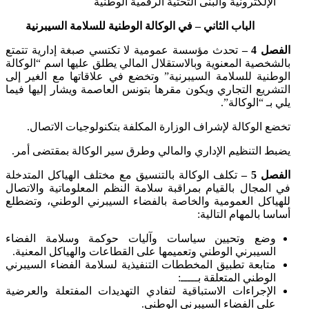
الإلكترونية والبنى التحتية الرقمية الوطنية
الباب الثاني – في الوكالة الوطنية للسلامة السيبرنية
الفصل 4 –
تحدث مؤسسة عمومية لا تكتسي صبغة إدارية تتمتع
بالشخصية المعنوية وبالاستقلال المالي يطلق عليها اسم “الوكالة
الوطنية للسلامة السيبرنية” وتخضع في علاقاتها مع الغير إلى
التشريع التجاري ويكون مقرها بتونس العاصمة ويشار إليها فيما
يلي بـ “الوكالة”.
تخضع الوكالة لإشراف الوزارة المكلفة بتكنولوجيات الاتصال.
يضبط التنظيم الإداري والمالي وطرق سير الوكالة بمقتضى أمر.
الفصل 5 –
تكلف الوكالة بالتنسيق مع مختلف الهياكل المتدخلة
في المجال بالقيام بمراقبة سلامة النظم المعلوماتية والاتصال
للهياكل العمومية والخاصة بالفضاء السيبرني الوطني، وتضطلع
أساسا بالمهام التالية:
وضع وتحيين سياسات وآليات حوكمة وسلامة الفضاء
السيبرني الوطني وتعميمها على القطاعات والهياكل المعنية.
متابعة تطبيق المخططات التنفيذية لسلامة الفضاء السيبرني
الوطني المتعلقة بـــــ:
الإجراءات الاستباقية لتفادي التهديدات المفتعلة والعرضية
على الفضاء السيبرني الوطني.