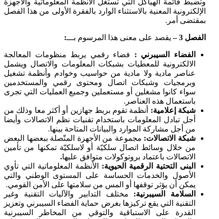
وتضبط قائمة الهياكل التي تستغل الأنظمة المعلوماتية والأجهزة
الإلكترونية المعنية بالاستثناء الوارد بالفقرة الأولى من هذا الفصل
بمقتضى أمر.
الفصل 3 –
يقصد على معنى هذا المرسوم بـــ
:
الفضاء السيبرني :
فضاء رقمي يربط منظومات المعالجة
الالكترونية للمعطيات بشبكات المعلومات والاتصال ويشمل
عناصر مادية ولا مادية من حواسيب وخوادم وأنظمة تشغيل
وبرمجيات وشبكات اتصال ومحتوى رقمي والمستخدمين
سواء كانوا مشغلين أو مستعملين وجميع العمليات التي تجرى
باستعمال هذه العناصر.
شبكة إعلامية:
أنظمة تقوم بربط جهازين أو أكثر معا وذلك من
أجل تبادل المعلومات باستخدام تقنيات نظم الاتصالات وأيضا
من أجل مشاركة الموارد والبيانات المتاحة بينها.
شبكة الاتصالات:
مجموعة من الأجهزة المتّصلة ببعضها البعض
من خلال وسائط اتصال سلكيّة أو لاسلكيّة تمكنها من تأمين
الاتصالات باعتماد بروتوكولات متوافق عليها
.
البنى التحتية الرقمية الحيوية:
الأنظمة المعلوماتية التي تأوي
الأصول والخدمات الحساسة على المستوى الوطني والتي
يمكن أن يؤثر توقفها أو المس من سلامتها على الأمن القومي.
السلامة السيبرنية:
مختلف التدابير والآليات التقنية وغير
التقنية التي يقع تركيزها بغرض حماية الفضاء السيبرني وتعزيز
القدرة على الاستباقية والتوقي من المخاطر السيبرنية