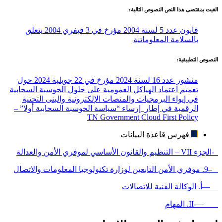
الغيت بمقتضى هذا النص النصوص التالية:
قانون عدد 5 لسنة 2004 مؤرخ في 3 فيفري 2004 يتعلق
بالسلامة المعلوماتية
النصوص التطبيقية:
منشور عدد 16 لسنة 2024 مؤرخ في 22 جويلية 2024 حول
تعميم اعتماد الهياكل العمومية على حلول الحوسبة السحابية
في إيواء البرمجيات والمنصات الإلكترونية والبنى التحتية
الرقمية في إطار إرساء “سياسة الحوسبة السحابية أولا” –
TN Government Cloud First Policy
فهرس قاعدة البيانات
-الجزء VII – التنظيم والقانون الأساسي لموفري الأمن والعدالة
–9. موفري الأمن التابعين لوزارة تكنولوجيا المعلومات والاتصال
—أ. الوكالة الفنية للاتصالات
—-II. المهام