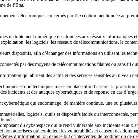
ême de l’Etat.
équipements électroniques concernés par l’exception mentionnée au premie
mes de traitement numérique des données aux réseaux informatiques et
d’exploitation, les logiciels, les réseaux de télécommunications, le conte
eurs dispositifs, afin d’échanger des informations en utilisant les tech
rconnectés par des moyens de télécommunications filaires ou sans fil qui
nformation qui abritent des actifs et des services sensibles au niveau nati
niques et non techniques mises en place afin d’assurer la protection du
 des incidents et des attaques cybernétiques et de réponse en cas d’urgen
ent cybernétique qui endommage, de manière continue, une ou plusieurs 
atérielles, logiciels, outils et dispositifs isolés ou interconnectés, per
 données.
composant du cyberespace qui le rend vulnérable aux incidents et aux a
t non autorisées qui exploitent les vulnérabilités et causent des dommage
ystèmes d’information, ou dans le but d’intercepter, de modifier ou de dé