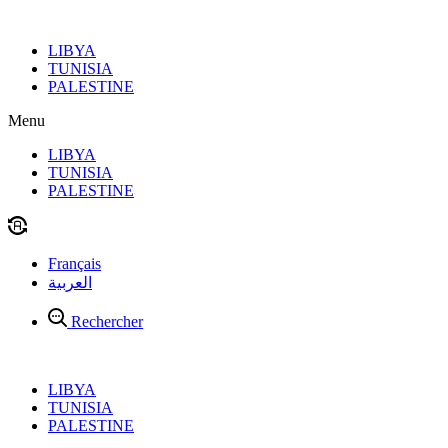
Aller
au
LIBYA
contenu
TUNISIA
PALESTINE
Menu
LIBYA
TUNISIA
PALESTINE
Français
العربية
Rechercher
LIBYA
TUNISIA
PALESTINE