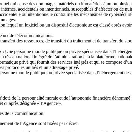
ionnel qui cause des dommages matériels ou immatériels à un ou plusie
internes, accidentels ou intentionnels, susceptibles d’affecter ou de n
ccidentelle ou intentionnelle contourne les mécanismes de cybersécurité,
dommages.
elon lequel un logiciel ou un dispositif électronique est classé après av
seaux de télécommunications.
ransfert des ressources, de transfert du traitement et de transfert du st
» :
Une personne morale publique ou privée spécialisée dans l’hébergeme
 réseau national intégré de l’administration et à la plateforme nationale
ormatique privé qui fournit des services intégrés et qui se compose d’un
des protocoles unifiés et un adressage privé.
ersonne morale publique ou privée spécialisée dans l’hébergement des sy
atif doté de la personnalité morale et de l’autonomie financière dénommé
, et ci-après désignée « l’Agence ».
ies de la communication.
onnement de l’Agence sont fixées par décret.