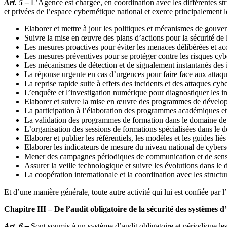
Art. 5 –
L’Agence est chargée, en coordination avec les différentes st
et privées de l’espace cybernétique national et exerce principalement l
Elaborer et mettre à jour les politiques et mécanismes de gouvern
Suivre la mise en œuvre des plans d’actions pour la sécurité de
Les mesures proactives pour éviter les menaces délibérées et acc
Les mesures préventives pour se protéger contre les risques cyb
Les mécanismes de détection et de signalement instantanés des i
La réponse urgente en cas d’urgences pour faire face aux attaqu
La reprise rapide suite à effets des incidents et des attaques cybe
L’enquête et l’investigation numérique pour diagnostiquer les inc
Elaborer et suivre la mise en œuvre des programmes de dévelop
La participation à l’élaboration des programmes académiques et 
La validation des programmes de formation dans le domaine de la 
L’organisation des sessions de formations spécialisées dans le 
Elaborer et publier les référentiels, les modèles et les guides li
Elaborer les indicateurs de mesure du niveau national de cybersé
Mener des campagnes périodiques de communication et de sensibi
Assurer la veille technologique et suivre les évolutions dans le
La coopération internationale et la coordination avec les structu
Et d’une manière générale, toute autre activité qui lui est confiée par 
Chapitre III – De l’audit obligatoire de la sécurité des systèmes 
Art. 6 –
Sont soumis à un système d’audit obligatoire et périodique les