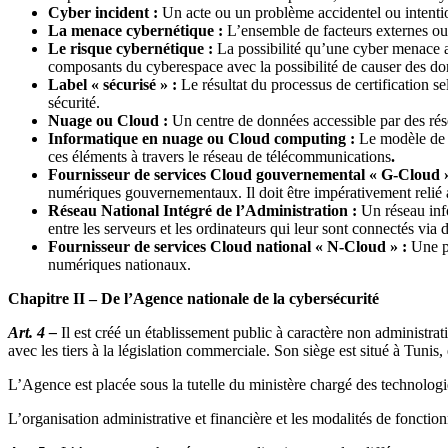
Cyber incident :
Un acte ou un problème accidentel ou intent
La menace cybernétique :
L’ensemble de facteurs externes ou 
Le risque cybernétique :
La possibilité qu’une cyber menace a
composants du cyberespace avec la possibilité de causer des 
Label « sécurisé » :
Le résultat du processus de certification s
sécurité.
Nuage ou Cloud :
Un centre de données accessible par des ré
Informatique en nuage ou Cloud computing :
Le modèle de t
ces éléments à travers le réseau de télécommunications
.
Fournisseur de services Cloud gouvernemental « G-Cloud 
numériques gouvernementaux. Il doit être impérativement relié au
Réseau National Intégré de l’Administration :
Un réseau inf
entre les serveurs et les ordinateurs qui leur sont connectés via 
Fournisseur de services Cloud national « N-Cloud » :
Une p
numériques nationaux.
Chapitre II – De l’Agence nationale de la cybersécurité
Art. 4 –
Il est créé un établissement public à caractère non administr
avec les tiers à la législation commerciale. Son siège est situé à Tunis
L’Agence est placée sous la tutelle du ministère chargé des technolog
L’organisation administrative et financière et les modalités de foncti