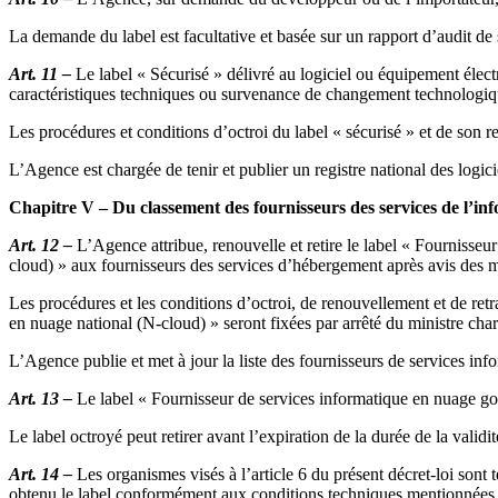
La demande du label est facultative et basée sur un rapport d’audit de s
Art. 11 –
Le label « Sécurisé » délivré au logiciel ou équipement électro
caractéristiques techniques ou survenance de changement technologique
Les procédures et conditions d’octroi du label « sécurisé » et de son r
L’Agence est chargée de tenir et publier un registre national des logic
Chapitre V – Du classement des fournisseurs des services de l’in
Art. 12 –
L’Agence attribue, renouvelle et retire le label « Fournisse
cloud) » aux fournisseurs des services d’hébergement après avis des min
Les procédures et les conditions d’octroi, de renouvellement et de ret
en nuage national (N-cloud) » seront fixées par arrêté du ministre ch
L’Agence publie et met à jour la liste des fournisseurs de services inf
Art. 13 –
Le label « Fournisseur de services informatique en nuage go
Le label octroyé peut retirer avant l’expiration de la durée de la valid
Art. 14 –
Les organismes visés à l’article 6 du présent décret-loi son
obtenu le label conformément aux conditions techniques mentionnées à l’