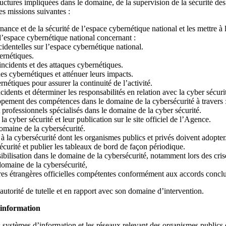
ructures impliquées dans le domaine, de la supervision de la sécurité d
es missions suivantes :
ance et de la sécurité de l’espace cybernétique national et les mettre à
 l’espace cybernétique national concernant :
identelles sur l’espace cybernétique national.
ernétiques.
ncidents et des attaques cybernétiques.
es cybernétiques et atténuer leurs impacts.
rnétiques pour assurer la continuité de l’activité.
idents et déterminer les responsabilités en relation avec la cyber sécuri
pement des compétences dans le domaine de la cybersécurité à travers 
professionnels spécialisés dans le domaine de la cyber sécurité.
cyber sécurité et leur publication sur le site officiel de l’Agence.
domaine de la cybersécurité.
és à la cybersécurité dont les organismes publics et privés doivent adopter
curité et publier les tableaux de bord de façon périodique.
lisation dans le domaine de la cybersécurité, notamment lors des cris
 domaine de la cybersécurité,
res étrangères officielles compétentes conformément aux accords conclus à 
l’autorité de tutelle et en rapport avec son domaine d’intervention.
d’information
 systèmes d’information et les réseaux relevant des organismes publics e