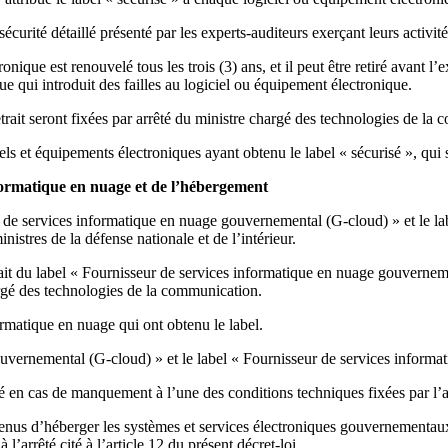
écurité détaillé présenté par les experts-auditeurs exerçant leurs activi
nique est renouvelé tous les trois (3) ans, et il peut être retiré avant l’
 qui introduit des failles au logiciel ou équipement électronique.
etrait seront fixées par arrêté du ministre chargé des technologies de la
iels et équipements électroniques ayant obtenu le label « sécurisé », qui
formatique en nuage et de l’hébergement
ur de services informatique en nuage gouvernemental (G-cloud) » et le l
istres de la défense nationale et de l’intérieur.
rait du label « Fournisseur de services informatique en nuage gouvernem
argé des technologies de la communication.
ormatique en nuage qui ont obtenu le label.
uvernemental (G-cloud) » et le label « Fournisseur de services informa
ité en cas de manquement à l’une des conditions techniques fixées par l’a
t tenus d’héberger les systèmes et services électroniques gouvernementa
arrêté cité à l’article 12 du présent décret-loi.