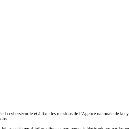
 la cybersécurité et à fixer les missions de l’Agence nationale de la cyb
ions.
-loi les systèmes d’informations et équipements électroniques par lesquel