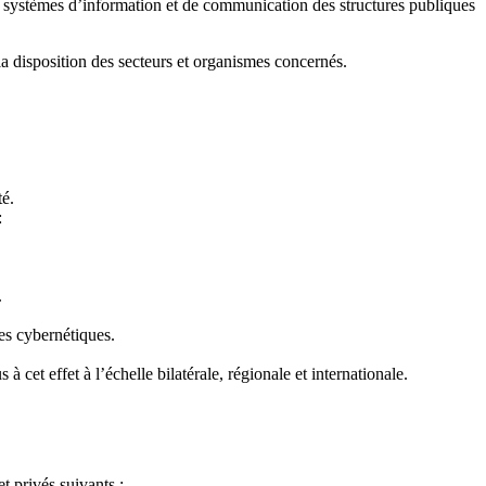
es systèmes d’information et de communication des structures publiques
 la disposition des secteurs et organismes concernés.
té.
:
.
es cybernétiques.
cet effet à l’échelle bilatérale, régionale et internationale.
t privés suivants :