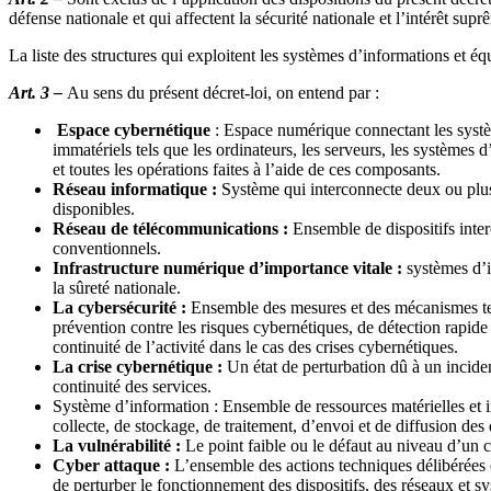
défense nationale et qui affectent la sécurité nationale et l’intérêt supr
La liste des structures qui exploitent les systèmes d’informations et 
Art. 3 –
Au sens du présent décret-loi, on entend par :
Espace cybernétique
: Espace numérique connectant les systè
immatériels tels que les ordinateurs, les serveurs, les systèmes 
et toutes les opérations faites à l’aide de ces composants.
Réseau informatique :
Système qui interconnecte deux ou plusi
disponibles.
Réseau de télécommunications :
Ensemble de dispositifs inte
conventionnels.
Infrastructure numérique d’importance vitale :
systèmes d’i
la sûreté nationale.
La cybersécurité :
Ensemble des mesures et des mécanismes tech
prévention contre les risques cybernétiques, de détection rapide
continuité de l’activité dans le cas des crises cybernétiques.
La crise cybernétique :
Un état de perturbation dû à un incid
continuité des services.
Système d’information : Ensemble de ressources matérielles et imm
collecte, de stockage, de traitement, d’envoi et de diffusion des
La vulnérabilité :
Le point faible ou le défaut au niveau d’un 
Cyber attaque :
L’ensemble des actions techniques délibérées e
de perturber le fonctionnement des dispositifs, des réseaux et s