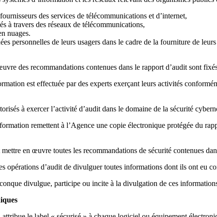
fournisseurs des services de télécommunications et d’internet,
tés à travers des réseaux de télécommunications,
en nuages.
es personnelles de leurs usagers dans le cadre de la fourniture de leurs
n œuvre des recommandations contenues dans le rapport d’audit sont fixé
ormation est effectuée par des experts exerçant leurs activités conformé
orisés à exercer l’activité d’audit dans le domaine de la sécurité cybern
formation remettent à l’Agence une copie électronique protégée du rappor
 mettre en œuvre toutes les recommandations de sécurité contenues dans
es opérations d’audit de divulguer toutes informations dont ils ont eu co
conque divulgue, participe ou incite à la divulgation de ces information
niques
ttribue le label « sécurisé » à chaque logiciel ou équipement électroni