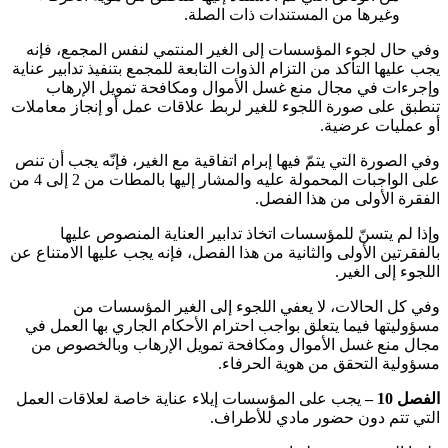
وغيرها من المستندات ذات الصلة
.
وفي حال لجوء المؤسسات إلى الغير المنتمي لنفس المجمع، فإنه
يجب عليها التأكد من التزام الذوات التابعة للمجمع بتنفيذ تدابير عناية
وإجرءات في مجال منع غسل الأموال ومكافحة تمويل الإرهاب
تنطبق على صورة اللجوء للغير لربط علاقات عمل أو إنجاز معاملات
أو عمليات عرضية
.
وفي الصورة التي يتمّ فيها إبرام اتفاقية مع الغير، فإنّه يجب أن تنص
على الواجبات المحمولة عليه والمشار إليها بالمطات من 2 إلى 4 من
الفقرة الأولى من هذا الفصل
.
وإذا لم يتسنّ للمؤسسات اتخاذ تدابير العناية المنصوص عليها
بالفقرتين الأولى والثانية من هذا الفصل، فإنه يجب عليها الامتناع عن
اللجوء إلى الغير
.
وفي كل الحالات، لا يعفي اللجوء إلى الغير المؤسسات من
مسؤوليتها فيما يتعلق بواجب احترام الأحكام الجاري بها العمل في
مجال منع غسل الأموال ومكافحة تمويل الإرهاب وبالخصوص من
مسؤولية التحقق من هوية الحرفاء
.
الفصل 10 –
يجب على المؤسسات إيلاء عناية خاصة لعلاقات العمل
التي تتم دون حضور مادي للأطراف
.