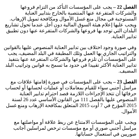
الفصل 22 –
يجب على المؤسسات التأكد من التزام فروعها
والشركات المتفرعة عنها المنتصبة بالخارج بتدابير العناية
المستوجبة في مجال منع غسل الأموال ومكافحة تمويل الإرهاب.
ويجب عليها إعلام هيئة السوق المالية دون أجل عندما تحول تشاريع
البلدان التي توجد بها فروعها والشركات المتفرعة عنها دون تطبيق
تدابير العناية
.
وفي صورة وجود اختلاف بين تدابير العناية المنصوص عليها بالقوانين
والتراتيب الجاري بها العمل وتلك المطبقة في البلد المضيف، يجب
على المؤسسات أن تلزم فروعها والشركات المتفرعة عنها بتنفيذ
تدابير العناية الأكثر تقييدا في حدود ما تسمح به قوانين وتراتيب البلد
المضيف
.
الفصل 23 –
يجب على المؤسسات في صورة إقامتها علاقات مع
مراسل أجنبي سواء للقيام بمعاملات أو عمليات لحسابها أو لحساب
حرفائها أن تتخذ الإجراءات اللازمة قصد احترام تدابير العناية
المنصوص عليها بالفصل 111 من القانون الأساسي عدد 26 لسنة
2015 المؤرخ في 7 أوت 2015 المتعلق بمكافحة الإرهاب ومنع غسل
الأموال
.
ويجب على المؤسسات الامتناع عن ربط علاقة أو مواصلتها مع
مراسل أجنبي صوري أو مع مؤسسات ترخص لمراسلين أجانب
صوريين في استعمال حساباتها
.