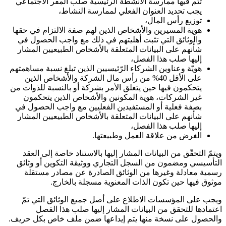
تتم فيها ممارسة الأنشطة الرئيسية صلب المقر الاجتماعي
يجب تحديد العنوان الفعلي لممارسة النشاط،
توزيع رأس المال،
هوية المسيرين والأشخاص الذين لهم صفة الالتزام في حقها
والوثائق التي تثبت أهليتهم في ذلك مع واجب الحصول في
شأنهم على البيانات المتعلقة بالأشخاص الطبيعيين المشار
إليها صلب هذا الفصل،
هويّة وعناوين الشركاء الرّئيسيين الذين تبلغ نسبة مساهمتهم
على الأقل 40% من رأس مال الشركة والأشخاص الذين
يتحكمون فيها حين يتعلق الأمر بشركة أو بالنسبة للذوات من
غير الشركات، هوية المكونين والأشخاص الذين يتحكمون
بصفة فعلية أو المستفيدين الفعليين مع واجب الحصول في
شأنهم على البيانات المتعلقة بالأشخاص الطبيعيين المشار
إليها صلب هذا الفصل،
الغرض من علاقة العمل وطبيعتها
.
ويتمّ التحقّق من البيانات المشار إليها بالاستناد خاصة إلى العقد
التأسيسي ومضمون من السجل التجاري ووثيقة التكوين أو وثائق
رسمية معادلة وغيرها من الوثائق الصادرة عن مصادر مستقلة
موثوق فيها حين تكون الذات المعنوية مسجلة بالخارج
.
ويجب على المؤسسات الاطلاع على أصل جميع الوثائق التي تمّ
اعتمادها للتحقق من البيانات المشار إليها صلب هذا الفصل
والحصول على نسخة منها يتم إيداعها ضمن ملف خاص بكل حريف
.