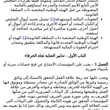
بانتشار أسلحة الدمار الشامل وتمويله طبقا لقرارات المجلس
الأمن التابع للأمم المتحدة والمدرجة أسماؤهم بالقائمة
المضبوطة من قبل الهيئة الوطنية المختصة ذات السلطة
القانونية.
العقوبات المالية المستهدفة
[3]
: تشمل تجميد أموال الشخص
أو الكيان المحدد أو أصوله الأخرى وعدم إتاحة أي أموال أو
أصول أخرى، بصورة مباشرة أو غير مباشرة، لصالحه أو
لمنفعته.
الهيئة الوطنية المختصة ذات السلطة القانونية
[4]
: الهيئة أو
الهيئات الوطنية المحددة قانونا والمكلفة بتطبيق وضمان
احترام العقوبات المالية المستهدفة.
الباب الأول
–
تدابير العناية تجاه الحرفاء
الفصل 3 –
يجب على المؤسسات الامتناع عن فتح حسابات سرية أو
بأسماء صورية
.
ويجب عليها عند ربط علاقة العمل التحقق بالاستناد إلى وثائق
رسمية وغيرها من الوثائق الصادرة عن مصادر مستقلة وموثوق فيها
من الهوية الكاملة للحريف ونشاطه وعنوانه والغرض من علاقة
العمل وطبيعتها وتسجيل كل البيانات الضرورية التي من شأنها
التعريف به. وفي صورة تعيين الحريف لشخص ينوبه، فعلى
المؤسسات التحقق من هويته الكاملة والحصول على البيانات التي
تثبت العلاقة التي تجمع بينه وبين الحريف وذلك حتىّ إذا تمّ تعيينه بعد