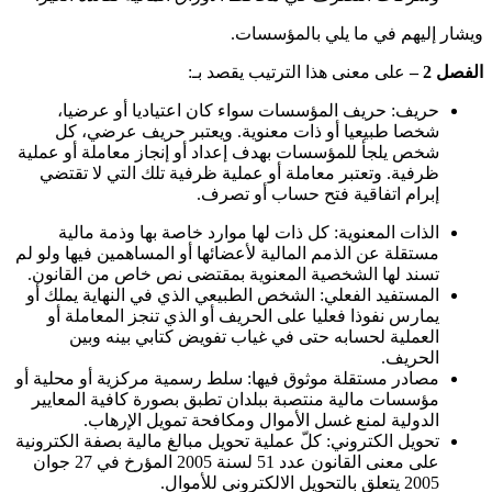
ويشار إليهم في ما يلي بالمؤسسات
.
الفصل 2 –
على معنى هذا الترتيب يقصد بـ
:
حريف: حريف المؤسسات سواء كان اعتياديا أو عرضيا،
شخصا طبيعيا أو ذات معنوية. ويعتبر حريف عرضي، كل
شخص يلجأ للمؤسسات بهدف إعداد أو إنجاز معاملة أو عملية
ظرفية. وتعتبر معاملة أو عملية ظرفية تلك التي لا تقتضي
إبرام اتفاقية فتح حساب أو تصرف
.
الذات المعنوية: كل ذات لها موارد خاصة بها وذمة مالية
مستقلة عن الذمم المالية لأعضائها أو المساهمين فيها ولو لم
تسند لها الشخصية المعنوية بمقتضى نص خاص من القانون
.
المستفيد الفعلي: الشخص الطبيعي الذي في النهاية يملك أو
يمارس نفوذا فعليا على الحريف أو الذي تنجز المعاملة أو
العملية لحسابه حتى في غياب تفويض كتابي بينه وبين
الحريف
.
مصادر مستقلة موثوق فيها: سلط رسمية مركزية أو محلية أو
مؤسسات مالية منتصبة ببلدان تطبق بصورة كافية المعايير
الدولية لمنع غسل الأموال ومكافحة تمويل الإرهاب
.
تحويل الكتروني: كلّ عملية تحويل مبالغ مالية بصفة الكترونية
على معنى القانون عدد 51 لسنة 2005 المؤرخ في 27 جوان
2005 يتعلق بالتحويل الالكتروني للأموال
.