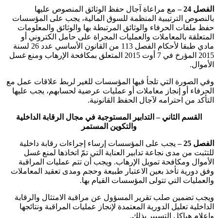
الفصل 24 –
مع مراعاة آجال حفظ الوثائق المنصوص عليها
بالنصوص الترتيبية المنظمة للسوق المالية، يجب على المؤسسات
حفظ ملفات الحرفاء والوثائق المرتبطة بها والوثائق والمعلومات
المتعلقة بالمعاملات والعمليات المجراة على حامل الكتروني أو
مادي طبقا لأحكام الفصل 113 من القانون الأساسي عدد 26 لسنة
2015 المؤرخ في 7 أوت 2015 المتعلق بمكافحة الإرهاب ومنع غسل
الأموال
.
وفي الصورة التي تلجأ فيها المؤسسات للغير لربط علاقات عمل مع
الحرفاء أو إنجاز معاملات أو عمليات عرضية لحسابهم، يجب عليها
التأكد من احترامه لآجال الحفظ القانونية
.
القسم الثاني – التدابير المستوجبة في مجال الرقابة الداخلية
والتكوين المستمر
الفصل 25 –
يجب على المؤسسات إرساء إجراءات رقابة داخلية
للتثبت من مدى نجاعة تدابير العناية التي تمّ اتخاذها لمنع غسل
الأموال ومكافحة تمويل الإرهاب. ويجب أن تتم عمليات المراقبة
وفق دورية تأخذ بعين الاعتبار طبيعة وحجم ومدى تعقيد المعاملات
والعمليات التي تتولى المؤسسات القيام بها
.
ويجب تضمين صلب تقرير المسؤول عن مراقبة الامتثال والرقابة
الداخلية تعليل الدورية المعتمدة لإنجاز عمليات المراقبة ونتائجها
وإعلام هياكل التسيير بذلك
.