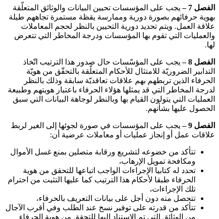
الفصل 7 –
يجب على المؤسسات تحيين البيانات والوثائق المتعلّقة
بهوية حرفائهم بصورة دورية وممارسة يقظة مستمرة تجاههم طيلة
علاقة العمل. ويتم تحديد دورية التحيين بالنظر لحجم المعاملات
والعمليات التي تقوم بها المؤسسات ودرجة المخاطر التي تتعرض
لها
.
الفصل 8 –
يجب على المؤسّسات حال صدور هذا الترتيب اتّخاذ
التدابير الضروريّة للامتثال للأحكام المتعلّقة بالتحقّق من هويّة
الحرفاء الذين تربطهم بهم علاقات تعاقديّة سابقة وذلك بالنظر
لدرجة المخاطر التي قد يمثلها هؤلاء الحرفاء باعتبار هويتهم وطبيعة
العمليات التي يتولون القيام بها وبالنظر لوجاهة البيانات التي سبق
الحصول عليها بشأنهم
.
الفصل 9 –
يجب على المؤسسات في صورة لجوئها إلى الغير لربط
علاقات عمل أو إنجاز عمليات أو معاملات عرضية أن
:
تتأكد من خضوعه لتشريع ورقابة متصلين بمنع غسل الأموال
ومكافحة تمويل الإرهاب،
تحدد له كتابيا الإجراءات الواجب اتباعها للتحقق من هوية
الحرفاء طبقا لأحكام هذا الترتيب كما عليها التثبت من احترام
تلك الإجراءات،
تتحصل منه دون أجل على بيانات التعريف بالحرفاء،
تتأكد من قدرته على توفير نسخ عند الطلب وفي أقرب الآجال
من الوثائق التي تم الاستناد إليها للتحقق من هوية الحرفاء