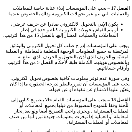
الفصل 17 –
يجب على المؤسسات إيلاء عناية خاصة للمعاملات
والعمليات التي تتم عبر تحويلات الكترونية وذلك بالخصوص عندما
:
يكون الإذن بالتحويل الالكتروني صادرا عن حريف عرضي،
أو يتم القيام بتحويلات الكترونية كتلة واحدة في إطار
المعاملات والعمليات المشار إليها بالفصل 15 من هذا الترتيب
.
ويجب على المؤسسات إدراج صلب كل تحويل الكتروني والوثائق
المرتبطة به جميع المعلومات الوجيهة المتعلقة بالمعاملة أو العملية
المعنيّة وبالحريف الذي أذن بالتحويل وبالحريف الذي انتفع به
وبالخصوص هويتهما الكاملة طبقا لأحكام الفصل 5 من هذا الترتيب
وأرقام حساباتهم
.
وفي صورة عدم توفر معلومات كافية بخصوص تحويل الكتروني،
يجب على المؤسسات أن تقرر بالنظر لدرجة الخطورة ما إذا كان
يتعيّن عليها الامتناع عن تنفيذه أو عن قبوله
.
الفصل 18 –
يجب على المؤسسات القيام حالا بتصريح كتابي إلى
اللّجنة وفقا للنموذج المضبوط من قبلها بجميع المعاملات أو
العمليات المسترابة . ويجري واجب التصريح أيضا ولو بعد إنجاز
المعاملة أو العملية إذا توفرت معلومات جديدة تبرز أنها من صنف
المعاملات أو العمليات المسترابة
.