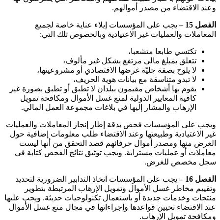
وعند الاقتضاء من مصدر أموالهم
.
الفصل 15 –
يجب على المؤسسات إيلاء عناية خاصة لجميع
المعاملات والعمليات غير الاعتيادية وبالخصوص تلك التي
:
تكتسي طابعا متشعبا،
تتعلق بمبلغ مالي مرتفع بشكل غير مألوف،
لا يلوح بصفة جليّة غرضها الاقتصادي أو مشروعيتها،
لا تبدو متناسقة مع بيانات هوية الحريف،
يقوم بها أشخاص مقيمون ببلدان لا تطبق أو تطبق بصورة غير
كافية المعايير الدولية لمنع غسل الأموال ومكافحة تمويل
الإرهاب والمشار إليها في بلاغات مجموعة العمل المالي
.
ويجب على المؤسسات فحص بدقة إطار إنجاز المعاملات والعمليات
غير الاعتيادية وطبيعتها وعند الاقتضاء طلب معلومات إضافية حول
الغرض منها ومصدر أموال حرفائهم قصد التحقق من أنها ليست
معاملات أو عمليات مسترابة. ويجب توثيق نتائج الفحص كتابة في
سجل مخصص للغرض
.
الفصل 16 –
يجب على المؤسسات اتخاذ التدابير الضرورية لتحديد
وتقييم مخاطر غسل الأموال وتمويل الإرهاب المرتبطة بتطوير
منتجات وخدمات جديدة أو باستعمال تكنولوجيات حديثة. ويجب عليها
عند الاقتضاء تحيين قواعدها وإجراءاتها في مجال منع غسل الأموال
ومكافحة تمويل الإرهاب
.