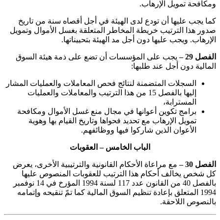
ومكافحة تمويل الإرهاب
.
كما يجب عليها أن تودع لدى الهيئة في أجل أقصاه سنة من تاريخ
صدور هذا الترتيب خريطة المخاطر المتعلقة بغسل الأموال وتمويل
الإرهاب. ويجب عليها دون أجل مد الهيئة بتحييناتها
.
الفصل 29 –
يجب على المؤسسات أن تضع على ذمة هيئة السوق
المالية دون أجل عند طلبها
:
السجلات المتضمنة لنتائج فحص المعاملات والعمليات المشار
إليها بالفصل 15 من هذا الترتيب والمعاملات والعمليات
المسترابة،
برامج تكوين أعوانها في مجال منع غسل الأموال ومكافحة
تمويل الإرهاب مع تحديد فحواها وتاريخ القيام بها وهوية
الأعوان الذين شاركوا فيها ووظائفهم
.
الباب الخامس – العقوبات
الفصل 30 –
مع مراعاة الأحكام القانونية والترتيبية الأخرى، يعرض
كل شخص يخالف أحكام هذا الترتيب للعقوبات المنصوص عليها
بالفصل 40 من القانون عدد 117 لسنة 1994 المؤرخ في 14 نوفمبر
1994 المتعلق بإعادة تنظيم السوق المالية كما تمّ تنقيحه وإتمامه
بالنصوص اللاحقة
.