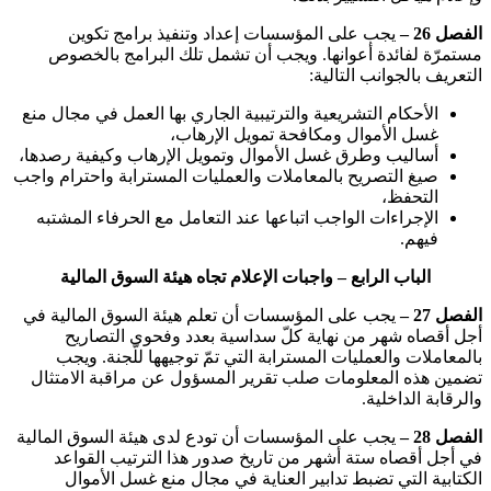
الفصل 26 –
يجب على المؤسسات إعداد وتنفيذ برامج تكوين
مستمرّة لفائدة أعوانها. ويجب أن تشمل تلك البرامج بالخصوص
التعريف بالجوانب التالية
:
الأحكام التشريعية والترتيبية الجاري بها العمل في مجال منع
غسل الأموال ومكافحة تمويل الإرهاب،
أساليب وطرق غسل الأموال وتمويل الإرهاب وكيفية رصدها،
صيغ التصريح بالمعاملات والعمليات المسترابة واحترام واجب
التحفظ،
الإجراءات الواجب اتباعها عند التعامل مع الحرفاء المشتبه
فيهم
.
الباب الرابع – واجبات الإعلام تجاه هيئة السوق المالية
الفصل 27 –
يجب على المؤسسات أن تعلم هيئة السوق المالية في
أجل أقصاه شهر من نهاية كلّ سداسية بعدد وفحوى التصاريح
بالمعاملات والعمليات المسترابة التي تمّ توجيهها للّجنة. ويجب
تضمين هذه المعلومات صلب تقرير المسؤول عن مراقبة الامتثال
والرقابة الداخلية
.
الفصل 28 –
يجب على المؤسسات أن تودع لدى هيئة السوق المالية
في أجل أقصاه ستة أشهر من تاريخ صدور هذا الترتيب القواعد
الكتابية التي تضبط تدابير العناية في مجال منع غسل الأموال