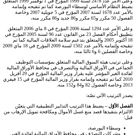
وعلى الأمر عدد 2478 لسنة 1999 المؤرخ في 1 نوفمبر 1999 المتعلق
بضبط النظام الأساسي لوسطاء البورصة كما تم تنقيحه وإتمامه
بالأمر عدد 1678 لسنة 2007 المؤرخ في 5 جويلية 2007 وخاصة
الفصول 50 مكرر و65 مكرر و86 جديد و86 مكرر منه،
وعلى الأمر عدد 1294 لسنة 2006 المؤرخ في 8 ماي 2006 المتعلق
بتطبيق أحكام الفصل 23 من القانون عدد 96 لسنة 2005 المؤرخ في
18 أكتوبر 2005 والمتعلق بتدعيم سلامة العلاقات المالية كما تم
تنقيحه وإتمامه بالأمر عدد 1502 لسنة 2009 المؤرخ في 18 ماي 2009
وخاصة الفصلين 6 و6 ثالثا منه،
وعلى ترتيب هيئة السوق المالية المتعلق بمؤسسات التوظيف
الجماعي في الأوراق المالية وبالتصرف في محافظ الأوراق المالية
لفائدة الغير المؤشر عليه بقرار وزير المالية المؤرخ في 29 أفريل
2010 كما تم تنقيحه وإتمامه بقرار وزير المالية المؤرخ في 15 فيفري
2013 وخاصة الفصول 82 و84 و152 منه
.
يصدر الترتيب الآتي نصّه
:
الفصل الأوّل –
يضبط هذا الترتيب التدابير التطبيقية التي يتعيّن
الالتزام بتنفيذها قصد منع غسل الأموال ومكافحة تمويل الإرهاب من
قبل:
وسطاء البورصة،
وشركات التصرّف في محافظ الأوراق المالية لفائدة الغير
.