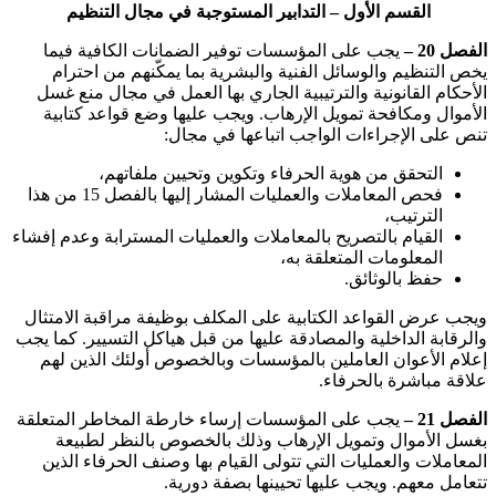
القسم الأول – التدابير المستوجبة في مجال التنظيم
الفصل 20 –
يجب على المؤسسات توفير الضمانات الكافية فيما
يخص التنظيم والوسائل الفنية والبشرية بما يمكّنهم من احترام
الأحكام القانونية والترتيبية الجاري بها العمل في مجال منع غسل
الأموال ومكافحة تمويل الإرهاب. ويجب عليها وضع قواعد كتابية
تنص على الإجراءات الواجب اتباعها في مجال
:
التحقق من هوية الحرفاء وتكوين وتحيين ملفاتهم،
فحص المعاملات والعمليات المشار إليها بالفصل 15 من هذا
الترتيب،
القيام بالتصريح بالمعاملات والعمليات المسترابة وعدم إفشاء
المعلومات المتعلقة به،
حفظ بالوثائق
.
ويجب عرض القواعد الكتابية على المكلف بوظيفة مراقبة الامتثال
والرقابة الداخلية والمصادقة عليها من قبل هياكل التسيير. كما يجب
إعلام الأعوان العاملين بالمؤسسات وبالخصوص أولئك الذين لهم
علاقة مباشرة بالحرفاء
.
الفصل 21 –
يجب على المؤسسات إرساء خارطة المخاطر المتعلقة
بغسل الأموال وتمويل الإرهاب وذلك بالخصوص بالنظر لطبيعة
المعاملات والعمليات التي تتولى القيام بها وصنف الحرفاء الذين
تتعامل معهم. ويجب عليها تحيينها بصفة دورية
.