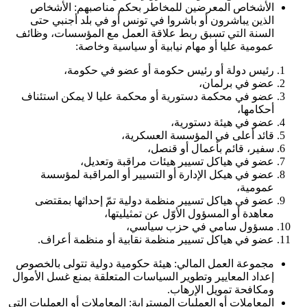
الأشخاص المعرضين للمخاطر بحكم مناصبهم: الأشخاص
الذين يباشرون أو باشروا في تونس أو في بلد أجنبي حتى
السنة التي تسبق ربط علاقة العمل مع المؤسسات، وظائف
عمومية عليا أو مهام نيابية أو سياسية وخاصة
:
رئيس دولة أو رئيس حكومة أو عضو في حكومة،
عضو في برلمان،
عضو في محكمة دستورية أو محكمة عليا لا يمكن استئناف
أحكامها،
عضو في هيئة دستورية،
قائد أعلى في المؤسسة العسكرية،
سفير، قائم بأعمال أو قنصل،
عضو في هياكل تسيير هيئات مراقبة وتعديل،
عضو في هيكل الإدارة أو التسيير أو المراقبة لمؤسسة
عمومية،
عضو في هياكل تسيير منظمة دولية تمّ إحداثها بمقتضى
معاهدة أو المسؤول الأوّل عن تمثيليتها،
مسؤول سامي في حزب سياسي،
عضو في هياكل تسيير منظمة نقابية أو منظمة أعراف
.
مجموعة العمل المالي: هيئة حكومية دولية تتولى بالخصوص
إعداد المعايير وتطوير السياسات المتعلقة بمنع غسل الأموال
ومكافحة تمويل الإرهاب
.
المعاملات أو العمليات المسترابة: المعاملات أو العمليات التي