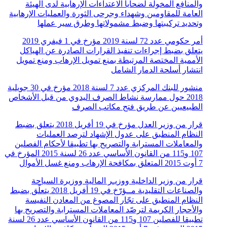
والمنافع المخولة لضحايا الاعتداءات الإرهابية لدى الهيئة
العامة للمقاومين وشهداء وجرحى الثورة والعمليات الإرهابية
وتحديد تركيبتها وضبط مشمولاتها وطرق سير عملها
أمر حكومي عدد 72 لسنة 2019 مؤرخ في 1 فيفري 2019
يتعلق بضبط إجراءات تنفيذ القرارات الصادرة عن الهياكل
الأممية المختصة المرتبطة بمنع تمويل الإرهاب ومنع تمويل
انتشار أسلحة الدمار الشامل
منشور للبنك المركزي عدد 7 لسنة 2018 مؤرخ في 30 جويلية
2018 حول ممارسة نشاط الصرف اليدوي من قبل الأشخاص
الطبيعيين عن طريق فتح مكاتب الصرف
قرار من وزير العدل مؤرخ في 19 أفريل 2018 يتعلق بضبط
النظام المنطبق على عدول الإشهاد لترصد العمليات
والمعاملات المسترابة والتصريح بها تطبيقا لأحكام الفصلين
107 و115 من القانون الأساسي عدد 26 لسنة 2015 المؤرخ في
7 أوت 2015 المتعلق بمكافحة الإرهاب ومنع غسل الأموال
قرار من وزير الداخلية ووزيـر المالية ووزيرة السياحة
والصناعات التقليدية مــؤرّخ في 19 أفريل 2018 يتعلّق بضبط
النظام المنطبق على تجّار المصوغ من المعادن النفيسة
والأحجار الكريمة لترصّد المعاملات المسترابة والتصريح بها
تطبيقا للفصلين 107 و115 من القانون الأساسي عدد 26 لسنة