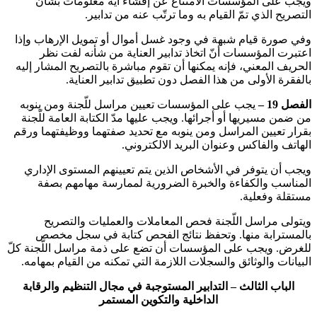
ويجب على المؤسسات الامتناع عن إفشاء أيّة معلومات بشأن
التصريح الذي تمّ القيام به وما ترتّب عنه من تدابير
.
وفي صورة قيام شبهة في وجود غسل أموال أو تمويل الإرهاب وإذا
اعتبرت المؤسسات أنّ اتخاذ تدابير العناية من شأنه لفت نظر
الحريف المعني، فإنه يمكنها أن تقوم مباشرة بالتصريح المشار إليه
بالفقرة الأولى من هذا الفصل دون تطبيق تدابير العناية
.
الفصل 19 –
يجب على المؤسسات تعيين مراسل للّجنة ومن ينوبه
من ضمن مسيريها أو أجرائها. ويجب عليها مدّ الكتابة العامة للّجنة
بقرار تعيين المراسل ومن ينوبه مع تحديد صفتهما ووظيفتهما ورقم
الهاتف والفاكس وعنوان البريد الالكتروني
.
ويجب أن يتوفر في الأشخاص الذين يتم تعيينهم المستوى الإداري
المناسب والكفاءة والخبرة الضرورية لممارسة مهامهم بصفة
مستقلة وفعلية
.
ويتولى مراسل اللّجنة فحص المعاملات والعمليات والتصريح
بالمسترابة منها. وتحفظ نتائج الفحص كتابة في سجل مخصص
للغرض. ويجب على المؤسسات أن تضع على ذمة مراسل اللّجنة كلّ
البيانات والوثائق والسجلات اللازمة التي تمكنه من القيام بمهامه
.
الباب الثالث – التدابير المستوجبة في مجال التنظيم والرقابة
الداخلية والتكوين المستمر