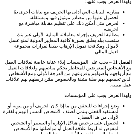
ولهذا الغرض يجب عليها
:
مقارنة البيانات التي أدلى بها الحريف مع بيانات أخرى تمّ
الحصول عليها من مصادر موثوق فيها ومستقلة،
الحرص متى أمكن ذلك على تنظيم مقابلة مباشرة مع
الحريف،
مطالبة الحريف بإجراء معاملاته المالية الأولى عبر بنك
منتصب ببلد يطبق بصورة كافية المعايير الدولية لمنع غسل
الأموال ومكافحة تمويل الإرهاب طبقا لقرارات مجموعة
العمل المالي
.
الفصل 11 –
يجب على المؤسسات إيلاء عناية خاصة لعلاقات العمل
مع الأشخاص المعرضين للمخاطر بحكم مناصبهم ولعلاقات العمل
مع أزواجهم وأصولهم وفروعهم من الدرجة الأولى ومع الأشخاص
الذين تجمعهم بهم صلة متينة وبالخصوص ممّن تربطهم بهم علاقات
عمل متينة
.
ولهذا الغرض يجب على المؤسسات
:
وضع إجراءات للتحقق من ما إذا كان الحريف أو من ينوبه أو
المستفيد الفعلي ينتمي لصنف الأشخاص المشار إليهم بالفقرة
الأولى من هذا الفصل،
الحصول على ترخيص هياكل الإدارة أو التسيير أو الشخص
المفوض له لربط علاقة العمل أو مواصلتها مع الأشخاص