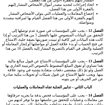
المشار إليهم بالفقرة الأولى من هذا الفصل،
اتخاذ إجراءات لتحديد مصدر أموال الأشخاص المشار إليهم
بالفقرة الأولى من هذا الفصل،
إخضاع المعاملات والعمليات التي يتولى الأشخاص المشار
إليهم بالفقرة الأولى من هذا الفصل القيام بها لمراقبة مشددة
ومتواصلة
.
الفصل 12 –
يجب على المؤسسات في صورة عدم توصلها إلى
التحقق من البيانات المنصوص عليها بالفصل 5 من هذا الترتيب أو إذا
كانت هذه البيانات غير كافية أو تبينت صوريتها بصفة جلية، الامتناع
عن فتح الحساب أو بدء علاقة العمل أو مواصلتها أو إنجاز المعاملة أو
العملية والنظر في القيام بالتصريح المشار إليه بالفصل 18 من هذا
الترتيب
.
الفصل 13 –
يجب على المؤسسات الامتناع عن قبول مبالغ مالية
نقدا تساوي أو تفوق المبلغ المضبوط بالنصوص الترتيبية الجاري بها
العمل ولو تمّ ذلك بمقتضى دفعات متعدّدة يشتبه في وجود علاقة
بينها. ويجب عليها الامتناع عن قبول شيكات أو تحويلات بنكية صادرة
عن غير الحريف أو من ينوبه
.
الباب الثاني – تدابير العناية تجاه المعاملات والعمليات
الفصل 14
– يجب على المؤسسات فحص بدقة ما يجريه حرفاؤها
من معاملات وعمليات للتحقق من تناسقها مع ما توفر لديهم من
بيانات حولهم باعتبار طبيعة نشاطهم والمخاطر التي يتعرضون لها