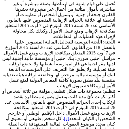
تُحمل على قيام شبهة في ارتباطها، بصفة مباشرة أو غير
مباشرة، بأموال متأتية من أعمال غير مشروعة يعتبرها
القانون جنحة أو جناية أو بتمويل أشخاص أو تنظيمات أو
أنشطة لها علاقة بالجرائم الإرهابية المنصوص عليها بالقانون
الأساسي عدد 26 لسنة 2015 المؤرخ في 7 أوت 2015 المتعلق
بمكافحة الإرهاب ومنع غسل الأموال وكذلك بكل محاولة
لإجراء هذه العمليات أو المعاملات
.
اللّجنة: اللّجنة التونسية للتحاليل المالية المنصوص عليها
بالفصل 118 من القانون الأساسي عدد 26 لسنة 2015 المؤرخ
في 7 أوت 2015 المتعلق بمكافحة الإرهاب ومنع غسل الأموال
.
مراسل أجنبي صوري: بنك أجنبي أو مؤسسة مالية أجنبية ليس
لديها مقر اجتماعي قار لممارسة أنشطتها ولا تخضع لرقابة
هيئة تعديلية. ولا يطبق هذا التعريف على المؤسسات التابعة
لبنك أو مؤسسة مالية مرخص لها وخاضعة لرقابة هيئة تعديلية
منتصبة ببلد يطبق بصورة كافية المعايير الدولية لمنع غسل
الأموال ومكافحة تمويل الإرهاب
.
تنظيم: مجموعة ذات هيكل تنظيمي مؤلفة من ثلاثة أشخاص أو
أكثر تكونت لأيّ مدة كانت وتعمل بصورة متظافرة بقصد
ارتكاب إحدى الجرائم المنصوص عليها بالقانون الأساسي عدد
26 لسنة 2015 المؤرخ في 7 أوت 2015 المتعلق بمكافحة
الإرهاب ومنع غسل الأموال داخل الإقليم الوطني أو خارجه
.
الشخص أو الكيان المحدد
[2]
: كل شخص طبيعي أو معنوي أو
كيان محدد موضوع العقوبات المالية المستهدفة ذات الصلة