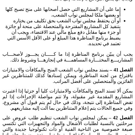
إما على أن المشاريع التي حصل أصحابها على منح تصبح كلها
أو بعضها ملكا لمجلس نواب الشعب،
أو أن يحتفظ مجلس نواب الشعب بحق تكليف من يختاره
بتنفيذ كل المشاريع المقترحة والمتحصلة على منحة أو جائزة
أو جزء منها مقابل دفع مبلغ مالي عند الاقتضاء، ويجب أن
يضبط برنامج المناظرة هذا المبلغ أو على الأقل الأسس التي
تعتمد في تحديده
.
يجب أن يبيّن برنامج المناظرة إذا ما كـــــان يجـــوز لأصحـــاب
المشاريـــع المختـــارة المساهمـــة في إنجازهـــا وشروط ذلك
.
الفصل 41 –
يسند مجلس نواب الشعب المنح والمكافآت والامتيازات
باقتراح من لجنة المناظرة، ويمكن إسنادها كذلك للمتناظرين غير
الفائزين والمتحصلين على أفضل المراتب
.
يمكن ألا تسند المنح والمكافآت والامتيازات كليا أو جزئيا إذا اعتبرت
المشاريع المقدمة غير مقبولة، ولا تتم مواصلة الإجراءات إذا لم
تفض المناظرة إلى نتيجة، وذلك في حال لم يتم قبول أي مشروع،
وفي جميع الحالات يتم إعلام المتناظرين بما آلت إليه مشاريعهم
.
الفصل 42 –
يمكن لمجلس نواب الشعب تنظيم طلب عروض على
مرحلتين بالنسبة لطلبات الأشغال والمواد والتجهيزات التي تكتسي
صبغة خصوصية من الناحية الفنية أو ذات تكنولوجيا جديدة والتي
يسعى المجلس إلى استكشافها وتوظيفها ويتعذر ضبط خاصياتها