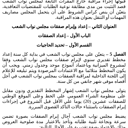
قبولها إجراء مراقبة خارج المقرات التابعة لمجلس نواب الشعب
قصد التثبت من مدى مطابقة نوعية الطلبات للمقتضيات التعاقدية،
يتعيّن أن ينص كراس الشروط على أن يتحمل المجلس مصاريف
المهمات أو التنقل بعنوان هذه المراقبة
.
العنوان الثاني
– إعداد وإبرام صفقات مجلس نواب الشعب
الباب الأول
– إعداد الصفقات
القسم الأول
– تحديد الحاجيات
الفصل 5 –
يتعيّن على مجلس نواب الشعب في بداية كل سنة إعداد
مخطط تقديري سنوي لإبرام صفقات مجلس نواب الشعب وفقا
لمشروع الميزانية وباعتماد أنموذج موحد وجدول زمني. ويجب أن
يكون المخطط متلائما مع الاعتمادات المرصودة ويتم تبليغه للإعلام
إلى اللجنة الداخلية لمراقبة الصفقات بمجلس نواب الشعب في أجل
أقصاه موفى شهر جانفي من كل سنة
.
يتولى مجلس نواب الشعب إشهار المخطط التقديري ودون مقابل
على منظومة الشراء العمومي على الخط وعلى الموقع الوطني
للصفقات عشرين (20) يوما على الأقل قبل الشروع في إجراءات
إبرام الصفقات باستثناء حالات التأكد القصوى المبررة
.
يضبط مجلس نواب الشعب آجال إبرام الصفقات بصورة تضمن
سرعة ونجاعة تلبية طلباته وتأخذ بالاعتبار مدة صلوحية العروض
وذلك بالاعتماد بصفة تقديرية على الآجال التالية
: