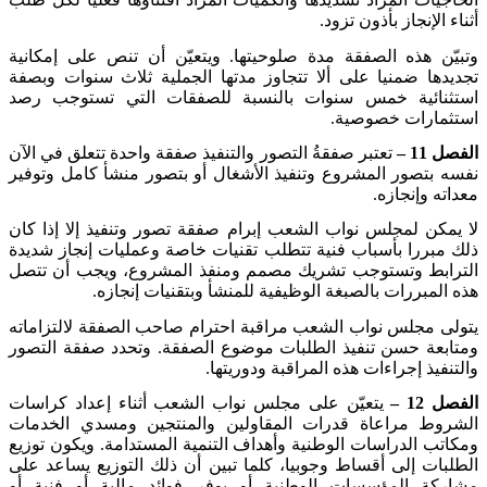
أثناء الإنجاز بأذون تزود
.
وتبيّن هذه الصفقة مدة صلوحيتها. ويتعيّن أن تنص على إمكانية
تجديدها ضمنيا على ألا تتجاوز مدتها الجملية ثلاث سنوات وبصفة
استثنائية خمس سنوات بالنسبة للصفقات التي تستوجب رصد
استثمارات خصوصية
.
الفصل 11 –
تعتبر صفقةُ التصور والتنفيذ صفقة واحدة تتعلق في الآن
نفسه بتصور المشروع وتنفيذ الأشغال أو بتصور منشأ كامل وتوفير
معداته وإنجازه
.
لا يمكن لمجلس نواب الشعب إبرام صفقة تصور وتنفيذ إلا إذا كان
ذلك مبررا بأسباب فنية تتطلب تقنيات خاصة وعمليات إنجاز شديدة
الترابط وتستوجب تشريك مصمم ومنفذ المشروع، ويجب أن تتصل
هذه المبررات بالصبغة الوظيفية للمنشأ وبتقنيات إنجازه
.
يتولى مجلس نواب الشعب مراقبة احترام صاحب الصفقة لالتزاماته
ومتابعة حسن تنفيذ الطلبات موضوع الصفقة. وتحدد صفقة التصور
والتنفيذ إجراءات هذه المراقبة ودوريتها
.
الفصل 12 –
يتعيّن على مجلس نواب الشعب أثناء إعداد كراسات
الشروط مراعاة قدرات المقاولين والمنتجين ومسدي الخدمات
ومكاتب الدراسات الوطنية وأهداف التنمية المستدامة. ويكون توزيع
الطلبات إلى أقساط وجوبيا، كلما تبين أن ذلك التوزيع يساعد على
مشاركة المؤسسات الوطنية أو يوفر فوائد مالية أو فنية أو