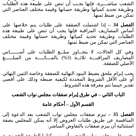
الشعب مباشـــرة، فإنها يجـب أن تنص على طبيعة هذه الطلبات
وطريقة تحديد كمياتها وطريقة حسابها وقيمة مختلف العناصر التي
تمكن من ضبط ثمنها
.
الفصل 34 –
إذا اشتملت الصفقة على طلبات يتم خلاصها على
أساس المصاريف المراقبة فإنها يجب أن تنص على طبيعة هذه
الطلبات وطريقة تحديد كمياتها وطريقة حسابها وقيمة مختلف
العناصر التي تمكن من ضبط ثمنها
.
وفي كل الحالات، لا يتجــاوز مبلــغ الطلبات على أســــــاس
المصاريف المراقبـــة ثلاثــة (3%) بالمـــائــــة من المبلـــــغ
الأصلي للصفقة
.
يجب إبرام ملحق يضبط البنود النهائية للصفقة وخاصة الثمن النهائي
أو على الأقل الشروط المحددة لكيفية ضبطه وذلك على أقصى
تقدير حينما تتم معرفة هذه الشروط
.
الباب الثاني
– في طرق إبرام صفقات مجلس نواب الشعب
القسم الأول
– أحكام عامة
الفصل 35 –
تبرم صفقات مجلس نواب الشعب بعد الدعوة إلى
المنافسة عن طريق طلبات العروض إلا أنه يمكن للمجلس بصفة
استثنائية أن يبرم صفقات بالتفاوض المباشر
.
يجب على مجلس نواب الشعب أن يبرر كتابيا الطبيعة الخصوصية