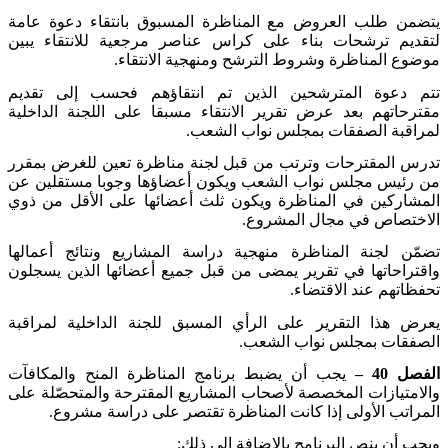
يتضمن طلب العروض مع المناظرة المسبوق بانتقاء دعوة عامة
لتقديم ترشحات بناء على كراس عناصر مرجعية للانتقاء يبين
موضوع المناظرة وشروط الترشح ومنهجية الانتقاء
.
تتم دعوة المترشحين الذين تم انتقاؤهم فحسب إلى تقديم
مقترحاتهم بعد عرض تقرير الانتقاء مسبقا على اللجنة الداخلية
لمراقبة الصفقات بمجلس نواب الشعب
.
تدرس المقترحات وترتب من قبل لجنة مناظرة تعين للغرض بمقرر
من رئيس مجلس نواب الشعب ويكون أعضاؤها وجوبا مستقلين عن
المشاركين في المناظرة ويكون ثلث أعضائها على الأقل من ذوي
الاختصاص في مجال المشروع
.
تضمّن لجنة المناظرة منهجية دراسة المشاريع ونتائج أعمالها
واقتراحاتها في تقرير يمضى من قبل جميع أعضائها الذين يسجلون
تحفظاتهم عند الاقتضاء
.
يعرض هذا التقرير على الرأي المسبق للجنة الداخلية لمراقبة
الصفقات بمجلس نواب الشعب
.
الفصل 40 –
يجب أن يضبط برنامج المناظرة المنح والمكافآت
والامتيازات المخصصة لأصحاب المشاريع المقترحة والمتحصّلة على
المراتب الأولى إذا كانت المناظرة تقتصر على دراسة مشروع
.
ويجب أن ينص البرنامج بالإضافة إلى ذلك
: