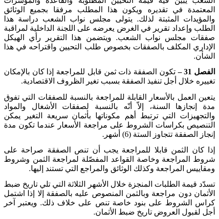
الشعب يبيّن فيه قيمة التحيين المطلوبة والقاعدة والمؤشرات
المعتمدة في تقديره ويكون هذا المطلب مرفقا بجميع الوثائق
والمؤيدات المثبتة لذلك. يتولى مجلس نواب الشعب دراسة هذا
الطلب وإعداد تقرير في الغرض يعرضه على اللجنة الداخلية لمراقبة
صفقات مجلس نواب الشعب. ويتضمن هذا التقرير رأي الهيكل
الإداري المكلف بالصفقات بخصوص طلب التحيين واقتراحه في هذا
الشأن
.
الفصل 31 –
تكون الصفقة ذات ثمن قابل للمراجعة إذا كان بالإمكان
تغييره خلال أجل تنفيذ الصفقة بسبب تغير الظروف الاقتصادية
.
يتعين العمل بالأسعار القابلة للمراجعة بالنسبة للصفقات التي تفوق
مدة إنجازها السنة، إلاّ أنّه بالنسبة لصفقات الأشغال والمواد
والتجهيزات التي ترتبط أهم مكوناتها بأثمان سريعة التغير يمكن
التنصيص بكراسات الشروط على مراجعة الأسعار عندما تكون مدة
إنجاز الصفقة تتجاوز الستة (6) أشهر
.
إذا كان الثمن قابلا للمراجعة يجب أن تنص الصفقة صراحة على
شروط المراجعة وخاصة القواعد المفصّلة لمراجعة الثمن وشروط
ومقاييس المراجعة وكذلك الوثائق والمراجع التي تستند إليها
.
تسدّد قيمة الطلبات المنجزة خلال الأشهر الثلاثة التي تلي تاريخ ضبط
الأثمان دون مراجعة وبالثمن المنصوص عليه بالصفقة إلا إذا اشتمل
كراس الشروط على بنود خاصة تنص على خلاف ذلك. ويعتبر آخر
أجل لقبول العروض تاريخ ضبط الأثمان
.