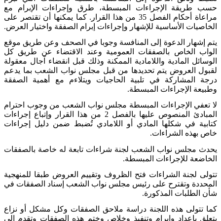
حسب طريقة الإجراءات المبسطة، طرق وإجراءات الإبرام مع
مراعاة أحكام الفصل 35 من هذا القرار. كما يمكنها أن تقتصر على
الخاصيات الأساسية للإشهار وإجراءات إبرام الصفقة واختيار العرض
.
يتم إشهار الدعوة إلى المنافسة وجوبا في الصحف وعن طريق موقع
الواب الخاص بالصفقات العمومية وعند الاقتضاء عن طريق كل
الوسائل المادية واللامادية الممكنة وذلك قبل انقضاء آجال معقولة
لقبول العروض يتم تحديدها من قبل مجلس نواب الشعب بما يدعم
درجة المشاركة في تلبية الحاجيات ويتلاءم مع أهمية الصفقة
وطبيعة الإجراءات المبسطة
.
لا تعفي الإجراءات المبسطة مجلس نواب الشعب من وجوب احترام
المبادئ المنصوص عليها بالفصل 2 من هذا القرار وإتباع إجراءات
كتابية في شكلها المادي أو اللامادي تُضبط ضمن دليل إجراءات
خاص بهذه الشراءات
.
يحدث مجلس نواب الشعب لجنة شراءات تابعة له خاصة بالصفقات
الخاضعة للإجراءات المبسطة
.
تتولى لجنة الشراءات فتح الظروف وتقييم العروض طبقا للمنهجية
المحددة وتقترح على رئيس مجلس نواب الشعب إسناد الصفقات في
شأن الطلبات المذكورة
.
كما تتولى هذه اللجنة دراسة ملاحق الصفقات وكل مشكل أو نزاع
يتعلق بإعداد وإبرام وتنفيذ وخلاص وختم هذه الصفقات وتقدم إلى