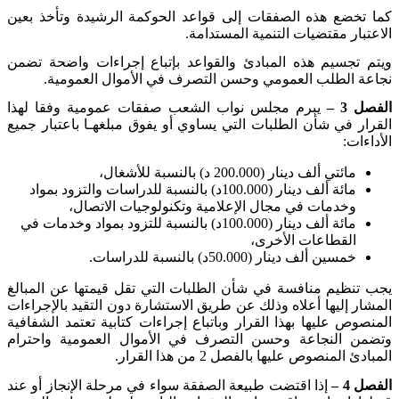
كما تخضع هذه الصفقات إلى قواعد الحوكمة الرشيدة وتأخذ بعين
الاعتبار مقتضيات التنمية المستدامة
.
ويتم تجسيم هذه المبادئ والقواعد بإتباع إجراءات واضحة تضمن
نجاعة الطلب العمومي وحسن التصرف في الأموال العمومية
.
الفصل 3 –
يبرم مجلس نواب الشعب صفقات عمومية وفقا لهذا
القرار في شأن الطلبات التي يساوي أو يفوق مبلغهـا باعتبار جميع
الأداءات
:
مائتي ألف دينار (200.000 د) بالنسبة للأشغال،
مائة ألف دينار (100.000د) بالنسبة للدراسات والتزود بمواد
وخدمات في مجال الإعلامية وتكنولوجيات الاتصال،
مائة ألف دينار (100.000د) بالنسبة للتزود بمواد وخدمات في
القطاعات الأخرى،
خمسين ألف دينار (50.000د) بالنسبة للدراسات
.
يجب تنظيم منافسة في شأن الطلبات التي تقل قيمتها عن المبالغ
المشار إليها أعلاه وذلك عن طريق الاستشارة دون التقيد بالإجراءات
المنصوص عليها بهذا القرار وباتباع إجراءات كتابية تعتمد الشفافية
وتضمن النجاعة وحسن التصرف في الأموال العمومية واحترام
المبادئ المنصوص عليها بالفصل 2 من هذا القرار
.
الفصل 4 –
إذا اقتضت طبيعة الصفقة سواء في مرحلة الإنجاز أو عند