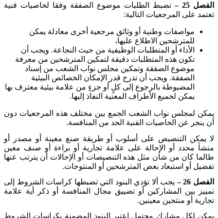
الفصل 25 –
تضبط الطلبات موضوع الصفقة وفقا لخاصيات فنية
تعتمد على المرجعيات التالية
:
مواصفات وطنية أو وثائق مرجعية أخرى معادلة يمكن
للمترشحين الاطلاع عليها،
الأداء أو المتطلبات الوظيفية من حيث النجاعة. ويجب أن
تكون هذه المتطلبات دقيقة لتمكين المترشحين من معرفة
موضوع الصفقة وتمكين مجلس نواب الشعب من إسناد
الصفقة. ويجب أن تدرج قدر الإمكان الخصائص البيئية
المضبوطة بالرجوع إلى كلٍ أو جزءٍ من علامة بيئية معترف بها
يمكن لجميع الأطراف المعنية النفاذ إليها
.
يمكن لمجلس نواب الشعب الجمع بين مختلف هذه المرجعيات دون
أن ينجر عن الخاصيات الفنية الحد من المنافسة
.
لا يمكن التنصيص على أسلوب أو طريقة صنع معينة أو مصدر أو
منشأ محدد أو الإحالة على علامة تجارية أو براءة أو صنف معين
طالما كان من شأن مثل هذه التنصيصات أو الإحالات أن يترتب عنها
تفضيل أو استبعاد بعض المترشحين أو المنتوجات
.
الفصل 26 –
يجب ألا تؤدي البنود التي تضبطها كراسات الشروط إلى
تمييز بين المشاركين أو تضييق مجال المنافسة أو ذكر أية علامة
تجارية أو منتجين معينين
.
يمكن لكل مشارك محتمل اعتبر البنود المضمنة بكراسات الشروط