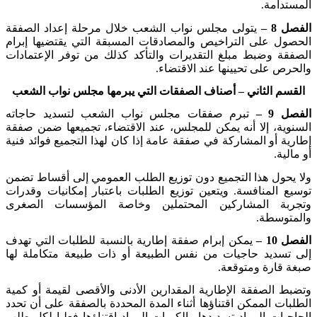
المستدامة
.
الفصل 8 –
يتولى مجلس نواب الشعب خلال مرحلة إعداد الصفقة
الحصول على التراخيص والمصادقات المسبقة التي يقتضيها إبرام
الصفقة وضبط مبلغ التقديرات والتأكد كذلك من توفر الإعتمادات
والحرص على تحيينها عند الاقتضاء
.
القسم الثاني
– أصناف الصفقات التي يبرمها مجلس نواب الشعب
الفصل 9 –
تبرم صفقات مجلس نواب الشعب لتسديد حاجاته
السنوية، إلا أنه يمكن للمجلس، عند الاقتضاء، تجميعها ضمن صفقة
إطارية أو المشاركة في صفقة عامة إذا كان لهذا التجميع فوائد فنية
أو مالية
.
ولا يحول هذا التجميع دون توزيع الطلب العمومي إلى أقساط تضمن
توسيع المنافسة. ويتعين توزيع الطلبات باعتبار إمكانيات وقدرات
وتجربة المشاركين المحتملين وخاصة المؤسسات الصغرى
والمتوسطة
.
الفصل 10 –
يمكن إبرام صفقة إطارية بالنسبة للطلبات التي تهدف
إلى تسديد حاجيات من نفس الطبيعة أو ذات طبيعة متكاملة لها
صبغة قارة ومتوقعة
.
وتضبط الصفقة الإطارية المقدارين الأدنى والأقصى لقيمة أو كمية
الطلبات الممكن اقتناؤها أثناء المدة المحددة بالصفقة على أن تحدد
الحاجيات المراد تسديدها والكميات المراد اقتناؤها فعليا لكل طلب