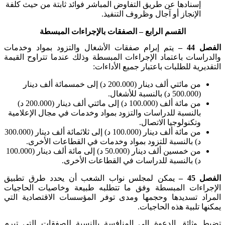
إسنادها عن طريق التفاوض المباشر فوائد ثابتة من حيث كلفة
الإنجاز أو آجال وظروف التنفيذ
.
القسم الرابع
– الصفقات بالإجراءات المبسطة
الفصل 44 –
يتم إبرام صفقات الأشغال والتزود بمواد وخدمات
والدراسات باعتماد الإجراءات المبسطة وذلك عندما تتراوح القيمة
التقديرية للطلبات باعتبار جميع الأداءات
:
من مائتي ألف دينار (200.000 د) إلى خمسمائة ألف دينار
(500.000 د) بالنسبة للأشغال
.
من مائة ألف (100.000 د) إلى مائتي ألف دينار (200.000 د)
بالنسبة للدراسات والتزود بمواد وخدمات في مجال الإعلامية
وتكنولوجيا الاتصال
.
من مائة ألف دينار (100.000 د) إلى ثلاثمائة ألف دينار (300.000
د) بالنسبة للتزود بمواد وخدمات في القطاعات الأخرى
.
من خمسين ألف دينار (50.000 د) إلى مائة ألف دينار (100.000
د) بالنسبة للدراسات في القطاعات الأخرى
.
الفصل 45 –
يمكن لمجلس نواب الشعب أن يحدد طرق تطبيق
الإجراءات المبسطة وفق ما تتطلبه طبيعة وخاصيات الحاجيات
المراد تسديدها وحجمها ومدى توفر المؤسسات الاقتصادية التي
يمكنها تلبية هذه الحاجيات
.
تضبط وثائق الدعوة إلى المنافسة بالنسبة للصفقات التي تبرم