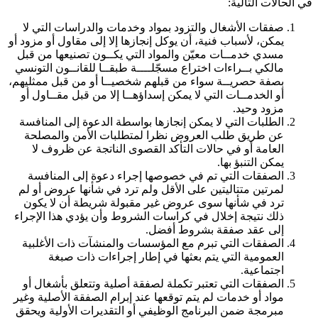
في الحالات التالية
:
صفقات الأشغال والتزود بمواد وخدمات والدراسات التي لا
يمكن، لأسباب فنية، أن يوكل إنجازها إلا إلى مقاول أو مزود أو
مسدي خدمــات معيّن والمواد التي يكــون تصنيعها من قبل
مالكي بــراءات اختراع مسجّلــــة طبقــا للقانــون التونسي
بصفة حصريــة سواء من قبلهم شخصيــا أو من قبل ممثليهم،
أو الخدمــات التي لا يمكن إسداؤهــا إلا من قبل مقــاول أو
مزود وحيد
.
الطلبات التي لا يمكن إنجازها بواسطة الدعوة إلى المنافسة
عن طريق طلب العروض نظرا لمتطلبات الأمن والمصلحة
العامة أو في حالات التأكد القصوى الناتجة عن ظروف لا
يمكن التنبؤ بها
.
الصفقات التي تم في خصوصها إجراء دعوة إلى المنافسة
لمرتين متتاليتين على الأقل ولم ترد في شأنها عروض أو لم
ترد في شأنها سوى عروض غير مقبولة شريطة أن لا يكون
ذلك نتيجة إخلال في كراسات الشروط وأن يؤدي هذا الإجراء
إلى عقد صفقة بشروط أفضل
.
الصفقات التي تبرم مع المؤسسات والمنشآت ذات الأغلبية
العمومية التي يتم بعثها في إطار إجراءات ذات صبغة
اجتماعية
.
الصفقات التي تعتبر تكملة لصفقة أصلية وتتعلق بأشغال أو
مواد أو خدمات لم يتم توقعها عند إبرام الصفقة الأصلية وغير
مبرمجة ضمن البرنامج الوظيفي أو التقديرات الأولية ويحقق