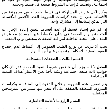
اجتماعية، وتضبط كراسات الشروط طبيعة كل قسط وحجمه
.
يمكن لكل عارض المشاركة في قسط واحد أو في مجموعة من
الأقساط على أن تحدد كراسات الشروط العدد الأقصى للأقساط
التي يمكن إسنادها إلى مشارك واحد
.
إذا لم يتم إسناد قسط أو عدة أقساط يتعين إعادة الإجراءات
المتعلقة بإبرام الصفقة في شأن الأقساط غير المسندة مع عرض
الملف على اللجنة الداخلية لمراقبة الصفقات بمجلس نواب الشعب
.
يجب ألا يترتب عن توزيع الطلب العمومي إلى أقساط عدم إخضاع
العقود المعنية للأحكام المنصوص عليها بهذا القرار
.
القسم الثالث
– الصفقات المستدامة
الفصل 13 –
يجب أن تتضمن شروط تنفيذ الصفقة قدر الإمكان
جوانب ذات صبغة اجتماعية وبيئية تأخذ بعين الاعتبار أهداف التنمية
المستدامة
.
يتم تضمين هذه الشروط بإعلان الدعوة إلى المنافسة وكراسات
الشروط المتعلقة بالصفقة على ألا ينجر عنها تمييز بين المترشحين
المحتملين
.
القسم الرابع
– الأنظمة التفاضلية
الفصل 14 –
لمجلس نواب الشعب أن يخصّص سنويا للمؤسسات