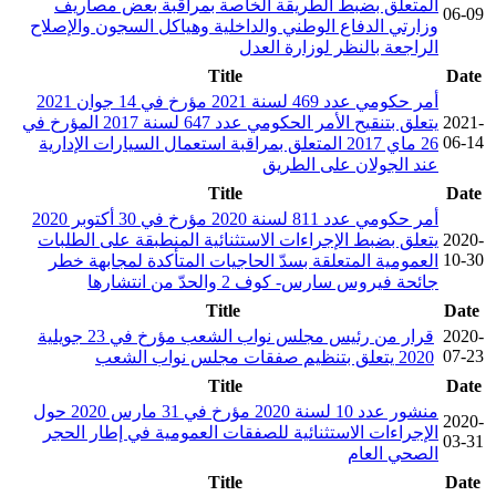
المتعلق بضبط الطريقة الخاصة بمراقبة بعض مصاريف
06-09
وزارتي الدفاع الوطني والداخلية وهياكل السجون والإصلاح
الراجعة بالنظر لوزارة العدل
Title
Date
أمر حكومي عدد 469 لسنة 2021 مؤرخ في 14 جوان 2021
2021-
يتعلق بتنقيح الأمر الحكومي عدد 647 لسنة 2017 المؤرخ في
06-14
26 ماي 2017 المتعلق بمراقبة استعمال السيارات الإدارية
عند الجولان على الطريق
Title
Date
أمر حكومي عدد 811 لسنة 2020 مؤرخ في 30 أكتوبر 2020
2020-
يتعلق بضبط الإجراءات الاستثنائية المنطبقة على الطلبات
10-30
العمومية المتعلقة بسدّ الحاجيات المتأكدة لمجابهة خطر
جائحة فيروس سارس- كوف 2 والحدّ من انتشارها
Title
Date
2020-
قرار من رئيس مجلس نواب الشعب مؤرخ في 23 جويلية
07-23
2020 يتعلق بتنظيم صفقات مجلس نواب الشعب
Title
Date
منشور عدد 10 لسنة 2020 مؤرخ في 31 مارس 2020 حول
2020-
الإجراءات الاستثنائية للصفقات العمومية في إطار الحجر
03-31
الصحي العام
Title
Date