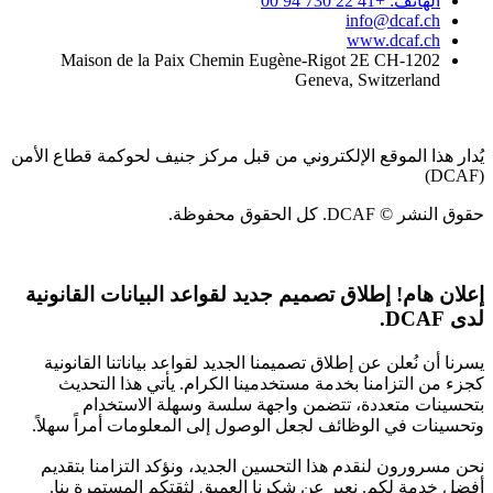
الهاتف: +41 22 730 94 00
info@dcaf.ch
www.dcaf.ch
Maison de la Paix Chemin Eugène-Rigot 2E CH-1202
Geneva, Switzerland
يُدار هذا الموقع الإلكتروني من قبل مركز جنيف لحوكمة قطاع الأمن
(DCAF)
حقوق النشر © DCAF. كل الحقوق محفوظة.
إعلان هام!
إطلاق تصميم جديد لقواعد البيانات القانونية
لدى DCAF.
يسرنا أن نُعلن عن إطلاق تصميمنا الجديد لقواعد بياناتنا القانونية
كجزء من التزامنا بخدمة مستخدمينا الكرام. يأتي هذا التحديث
بتحسينات متعددة، تتضمن واجهة سلسة وسهلة الاستخدام
وتحسينات في الوظائف لجعل الوصول إلى المعلومات أمراً سهلاً.
نحن مسرورون لنقدم هذا التحسين الجديد، ونؤكد التزامنا بتقديم
أفضل خدمة لكم. نعبر عن شكرنا العميق لثقتكم المستمرة بنا.