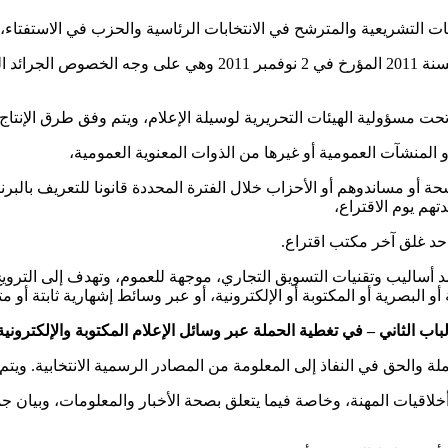
بات التشريعية والمترشح في الانتخابات الرئاسية والحزب في الاستفتاء،
وسائل الإعلام المكتوبة: الدوريات كما تم تعريفها بالمرسوم عدد 115
 تحت مسؤولية الهيئات التحريرية لوسيلة الإعلام، ويتم وفق طرق الإنتا
 المنشآت العمومية أو غيرها من الذوات المعنوية العمومية،
 أو مساندوهم أو الأحزاب خلال الفترة المحددة قانونا للتعريف بالبرنام
تهم يوم الاقتراع،
 حد غلق آخر مكتب اقتراع.
عتمد أساليب وتقنيات التسويق التجاري، موجهة للعموم، وتهدف إلى ال
و البصرية أو المكتوبة أو الإلكترونية، أو عبر وسائط إشهارية ثابتة أو م
لباب الثاني
–
في تغطية الحملة عبر وسائل الإعلام المكتوبة والإلكترونية
ملة والحق في النفاذ إلى المعلومة من المصادر الرسمية الانتخابية. ويت
 وأخلاقيات المهنة، وخاصة فيما يتعلق بصحة الأخبار والمعلومات، وبيان