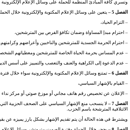
وتسري كافة المبادئ المنظمة للحملة على وسائل الإعلام الإلكترونية 
الفصل 5 –
يتعين على وسائل الإعلام المكتوبة والإلكترونية خلال الحملة
– التزام الحياد،
– احترام مبدإ المساواة وضمان تكافؤ الفرص بين المترشحين،
– احترام الحرمة الجسدية للمترشحين والناخبين وأعراضهم وكرامتهم،
– عدم المساس بحرمة الحياة الخاصة للمترشحين ومعطياتهم الشخصي
– عدم الدعوة إلى الكراهية والعنف والتعصب والتمييز على أسس الدين 
الفصل 6 –
تمتنع وسائل الإعلام المكتوبة والإلكترونية سواء خلال فترة
– القيام بالإشهار السياسي،
– الإعلان عن تخصيص رقم هاتف مجاني أو موزع صوتي أو مركز نداء ل
الفصل 7 –
لا ينسحب منع الإشهار السياسي على الصحف الحزبية التي يخ
الائتلافية المترشحة باسم الحزب.
ويشترط في هذه الحالة أن يتم تقديم الإشهار بشكل بارز يميزه عن بقية ا
الفصل 8 –
يحجر خلال الحملة وفترة الصمت بث ونشر وسائل الإعلام المكتو