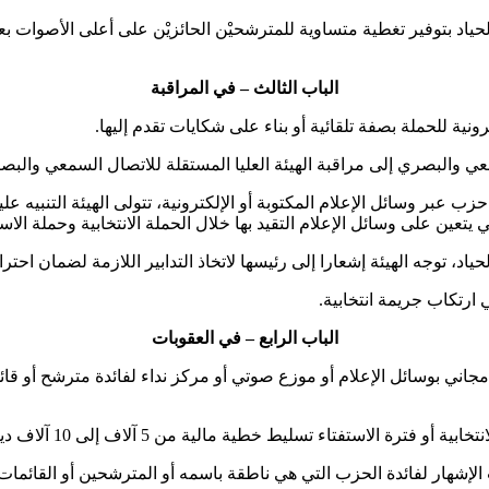
ياد بتوفير تغطية متساوية للمترشحيْن الحائزيْن على أعلى الأصوات بعد ا
الباب الثالث
–
في المراقبة
رونية للحملة بصفة تلقائية أو بناء على شكايات تقدم إليها.
ي والبصري إلى مراقبة الهيئة العليا المستقلة للاتصال السمعي والبص
 الهيئة إشعارا إلى رئيسها لاتخاذ التدابير اللازمة لضمان احترام واجب الحياد طبق
ي ارتكاب جريمة انتخابية.
الباب الرابع
–
في العقوبات
طية مالية من 5 آلاف إلى 10 آلاف دينار طبق الفصل 154 من القانون الانتخابي.
 الإشهار لفائدة الحزب التي هي ناطقة باسمه أو المترشحين أو القائمات