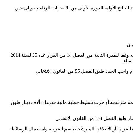
لنتائج الأولية للدورة الأولى من الانتخابات الرئاسية وإلى حين
ري.
الفصل 15 – في حالة ارتكاب مخالفة من قائمة مترشحة أو مترشح أو حزب عبر وسائل الإعلام المكتوبة أو الإلكترونية، تتولى الهيئة التنبيه عليه وفقا للفقرة الثانية من الفصل 14 من القرار عدد 25 لسنة 2014
 الفصل 55 من القانون الانتخابي.
يترتب عن مخالفة تحجير الإعلان عن تخصيص رقم هاتف مجاني بوسائل الإعلام أو موزع صوتي أو مركز نداء لفائدة مترشح أو قائمة مترشحة أو حزب تسليط خطية مالية قدرها 3 آلاف دينار طبق
 الحزبية أو الائتلافية المترشحة باسم الحزب، واستعمال الوسائط