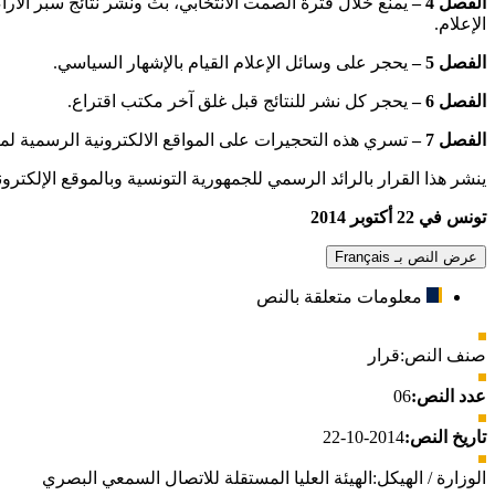
الفصل 4 –
يمنع خلال فترة الصمت الانتخابي، بث ونشر نتائج سبر الآراء
الإعلام.
الفصل 5 –
يحجر على وسائل الإعلام القيام بالإشهار السياسي.
الفصل 6 –
يحجر كل نشر للنتائج قبل غلق آخر مكتب اقتراع.
الفصل 7 –
تسري هذه التحجيرات على المواقع الالكترونية الرسمية لمنشآت الاتصال السمعي
ينشر هذا القرار بالرائد الرسمي للجمهورية التونسية وبالموقع الإلكتروني 
تونس في 22 أكتوبر 2014
عرض النص بـ Français
معلومات متعلقة بالنص
صنف النص:
قرار
عدد النص:
06
تاريخ النص:
2014-10-22
الوزارة / الهيكل:
الهيئة العليا المستقلة للاتصال السمعي البصري