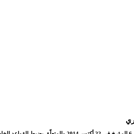
قرار الهيئة العليا المستقلة للاتصال السمعي و البصري عدد 6