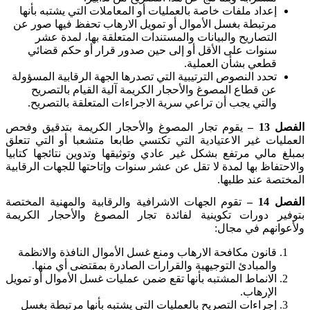
إعداد ملفات خاصة بالعمليات أو المعاملات التي يشتبه بأنها
مرتبطة بغسل الأموال أو تمويل الارهاب تحفظ فيها صور عن
التصاريح والبيانات والمستندات المتعلقة بها، لمدة عشر
سنوات على الأقل أو إلى حين صدور قرار أو حكم قضائي
قطعي بشأن العملية.
تحدد النصوص الترتيبية التي تصدرها الجهة الرقابية المسؤولة
عن قطاع المصوغ والأحجار الكريمة آلية القيام بالتصريح
والتي يجب أن تراعي سرية الاجراءات المتعلقة بالتصريح.
الفصل
13
–
يقوم تجار المصوغ والأحجار الكريمة بتدقيق وفحص
العمليات غير الاعتيادية التي تكتسي طابعا متشعبا أو التي تتعلق
بمبلغ مالي مرتفع بشكل غير عادي وتوثيقها وتدوين نتائجها كتابيا
والاحتفاظ بها لمدة لا تقل عن عشر سنوات وإتاحتها للجهات الرقابية
المختصة عند طلبها.
الفصل
14
–
تقوم الجهات الاشرافية والرقابية والمهنية المختصة
بتوفير دورات تكوينية لفائدة تجار المصوغ والأحجار الكريمة
ولأعوانهم في مجال:
قانون مكافحة الارهاب ومنع غسل الأموال النافذة والانظمة
والمبادئ التوجيهية والقرارات الصادرة بمقتضى أي منها.
الانماط المشتبه بأنها تقع ضمن عمليات غسل الأموال أو تمويل
الإرهاب.
إجراءات التصريح بالعمليات التي يشتبه بأنها مرتبطة بغسل