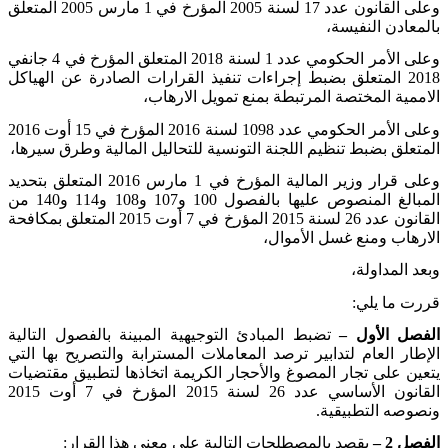
وعلى القانون عدد
17
لسنة
2005
المؤرخ في
1
مارس
2005
المتعلق
بالمعادن النفيسة،
وعلى الأمر الحكومي عدد
1
لسنة
2018
المتعلق المؤرخ في
4
جانفي
2018
المتعلق بضبط إجراءات تنفيذ القرارات الصادرة عن الهياكل
الاممية المختصة المرتبطة بمنع تمويل الارهاب،
وعلى الأمر الحكومي عدد
1098
لسنة
2016
المؤرخ في
15
أوت
2016
المتعلق بضبط تنظيم اللجنة التونسية للتحاليل المالية وطرق سيرها،
وعلى قرار وزير المالية المؤرخ في
1
مارس
2016
المتعلق بتحديد
المبالغ المنصوص عليها بالفصول
100
و
107
و
108
و
114
و
140
من
القانون عدد
26
لسنة
2015
المؤرخ في
7
أوت
2015
المتعلق بمكافحة
الارهاب ومنع غسل الأموال،
وبعد المداولة،
قررت ما يلي:
الفصل الأول –
تضبط المبادئ التوجيهية المبينة بالفصول التالية
الإطار العام لتدابير ترصد المعاملات المسترابة والتصريح بها التي
يتعين على تجار المصوغ والأحجار الكريمة اتخاذها لتطبيق مقتضيات
القانون الأساسي عدد
26
لسنة
2015
المؤرخ في
7
أوت
2015
ونصوصه التطبيقية.
الفصل
2
–
يقصد بالمصطلحات التالية على معنى هذا القرار: