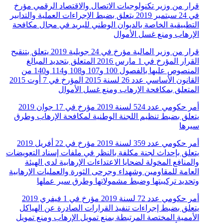
قرار من وزير تكنولوجيات الاتصال والاقتصاد الرقمي مؤرخ
في 24 سبتمبر 2019 يتعلق بضبط الإجراءات العملية والتدابير
التطبيقية الخاصة بالديوان الوطني للبريد في مجال مكافحة
الإرهاب ومنع غسل الأموال
قرار من وزير المالية مؤرخ في 24 جويلية 2019 يتعلق بتنقيح
القرار المؤرخ في 1 مارس 2016 المتعلق بتحديد المبالغ
المنصوص عليها بالفصول 100 و107 و108 و114 و140 من
القانون الأساسي عدد 26 لسنة 2015 المؤرخ في 7 أوت 2015
المتعلق بمكافحة الإرهاب ومنع غسل الأموال
أمر حكومي عدد 524 لسنة 2019 مؤرخ في 17 جوان 2019
يتعلق بضبط تنظيم اللجنة الوطنية لمكافحة الإرهاب وطرق
سيرها
أمر حكومي عدد 359 لسنة 2019 مؤرخ في 22 أفريل 2019
يتعلق بإحداث لجنة مكلفة بالنظر في ملفات إسناد التعويضات
والمنافع المخولة لضحايا الاعتداءات الإرهابية لدى الهيئة
العامة للمقاومين وشهداء وجرحى الثورة والعمليات الإرهابية
وتحديد تركيبتها وضبط مشمولاتها وطرق سير عملها
أمر حكومي عدد 72 لسنة 2019 مؤرخ في 1 فيفري 2019
يتعلق بضبط إجراءات تنفيذ القرارات الصادرة عن الهياكل
الأممية المختصة المرتبطة بمنع تمويل الإرهاب ومنع تمويل