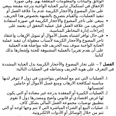
الوثائق والبيانات والمعلومات المتعلقة بهم. وفي صورة
الإخفاق في استكمال تدابير العناية الواجبة بدرجة مقنعة ينبغي
على تجار المصوغ والأحجار الكريمة عدم بدأ علاقة العمل أو
تنفيذ العمليات، والقيام بتصريح بالشبهة بخصوص هذا الحريف.
ينبغي على تاجر المصوغ والأحجار الكريمة في صورة استفادة
الحريف من علاقة العمل قبل عملية التحقق أن يعتمد على
إجراءات إدارة المخاطر المناسبة.
في حال توافر اشتباه بغسل الأموال أو تمويل الإرهاب واعتقاد
تاجر المصوغ والأحجار الكريمة لأسباب معقولة أن تنفيذ عملية
العناية الواجبة سوف ينبه الحريف فله مواصلة هذه العملية
على أن يقدم تقريرا بالعملية المشبوهة للجنة وإشعارها بذلك
كتابيا.
الفصل
7
–
على تجار المصوغ والأحجار الكريمة بذل العناية المشددة
في التعرف على هوية الحريف ونشاطه في العمليات التالية:
العمليات التي تتم مع أشخاص يتواجدون في دول لا تتوفر لديها
مناسبة لمكافحة الارهاب ومنع غسل الأموال أو حاملين
لجنسياتها.
العمليات الكبيرة أو المعقدة بدرجة غير معتادة أو التي يكون
لها غرض اقتصادي أو قانوني واضح ومصدرها دول لا تقوم
بتطبيق توصيات مجموعة العمل المالي بشكل كاف.
عمليات البيع أو الشراء المباشرة التي لا تتم وجها لوجه أو التي
تتم من خلال الوسائل أو الأدوات الالكترونية.