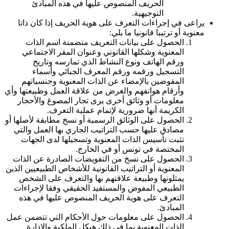
الحريف المنصوص عليها في هذه المبادئ
التوجيهية.
يراعى في إجراءات التعرف على هوية الحريف إذا كان ذاتا
معنوية أو ترتيبا قانونيا ما يلي:
الحصول على بيانات التعريف متضمنة اسم الذات
المعنوية وشكلها القانوني وعنوان المقر الاجتماعي
ورقم الهاتف ونوع النشاط الذي تمارسه وتاريخ
التسجيل ورقمه ورقم المعرف الجبائي وأسماء
المفوضين بالإمضاء عن الذات المعنوية وجنسياتهم
وأرقام هواتفهم والغرض من علاقة العمل وطبيعتها وأي
معلومات أو وثائق أخرى يرى تجار المصوغ والأحجار
الكريمة أنها ضرورية لإتمام عملية التعرف.
الحصول على الوثائق الرسمية أو نسخ مطابقة لأصلها أو
مصادق عليها حسب التراتيب الجاري بها العمل والتي
تثبت تأسيس الذات المعنوية وتسجيلها لدى الجهات
المختصة في تونس أو في الخارج.
الحصول على نسخ من التفويضات الصادرة عن الذات
المعنوية أو التراتيب القانونية للأشخاص الطبيعيين الذين
يمثلونها وطبيعة علاقتهم بها والتعرف على الشخص
الطبيعي المفوض والمستفيد الحقيقي وفقا لإجراءات
التعرف على هوية الحريف المنصوص عليها في هذه
المبادئ.
الحصول على معلومات حول الأحكام التي تتضمن عمل
الذات المعنوية بما في ذلك هيكل الملكية والإدارة