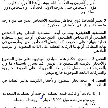
الذين يباشرون وظائف مماثلة. ويشمل هذا التعريف أقارب
هؤلاء الأشخاص حتى الدرجة الأولى كحد أدنى والأشخاص ذوي
الصلة بهم.
لا يعتبر أشخاصا ذوي مخاطر سياسية الأشخاص الذين هم من درجة
متوسطة أو دنيا في الأصناف المذكورة آنفا.
المستفيد الحقيقي:
ويسمى أيضا المستفيد الفعلي وهو الشخص
الطبيعي أو الاشخاص الطبيعيون الذين يملكون أو يمارسون سيطرة
فعلية ونهائية على الحريف. كما يشمل الأشخاص الذين يمارسون في
نهاية المطاف أو نهائيا الرقابة الفعلية على الذات المعنوية أو الترتيب
القانوني.
الفصل
3
–
تسري أحكام هذه المبادئ التوجيهية على تجار المصوغ
والأحجار الكريمة الناشطين في تونس. كما تسري باستثناء ما ورد
بالفقرة (أ) من الفصل
12
من هذه التوجيهات على الفروع الخارجية
والشركات التابعة الموجودة خارج تونس.
الفصل
4
–
يتخذ تجار المصوغ والأحجار الكريمة تدابير العناية في
الحالات التالية:
إذا عادلت أو فاقت قيمة العملية الواحدة أو العمليات المتعددة
[1]
التي تبدو مرتبطة مبلغ 15.000 دينار
أو يعادله بالعملة
الأجنبية.