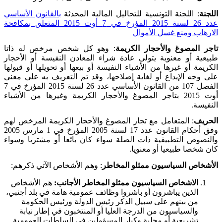
اللجنة
: اللجنة التونسية للتحاليل المالية المحدثة
بالقانون الأساسي
عدد 26 لسنة 2015 المؤرخ في 7 أوت 2015 المتعلق بمكافحة
الارهاب ومنع غسل الأموال
تاجر المصوغ والأحجار الكريمة
: وهو كل شخص مرخص له ذاتا
طبيعية أو معنوية يتولى عادة شراء المعادن النفيسة أو الأحجار
الكريمة أو غيرها من الأشياء النفيسة أو بيعها أو تحويلها أو قبولها
على وجه الإيداع أو لغاية إصلاحها، وقد تم التعريف به على معنى
الفصل
107
من القانون الأساسي عدد
26
لسنة
2015
المؤرخ في
7
أوت
2015
بتاجر المصوغ والأحجار الكريمة وغيرها من الأشياء
النفيسة.
الحريف
: المتعامل مع تجار المصوغ والأحجار الكريمة المرخص لهم
وفق أحكام القانون عدد
17
لسنة
2005
المؤرخ في
1
مارس
2005
والنصوص التطبيقية ذات الصلة سواء كان بائعا أو مشتريا وسواء
كان شخصا طبيعيا أو معنويا.
الأشخاص السياسيون ممثلو المخاطر
: وهم الأشخاص الآتي ذكرهم:
الاشخاص السياسيون ممثلو المخاطر الأجانب:
هم الأشخاص
الذين يباشرون أو باشروا وظائف عمومية هامة في بلد أجنبي،
من بينهم على سبيل الذكر رئيس الدولة ورئيس الحكومة
والسياسيون من الدرجة العليا أو المنتخبون في إطار نيابة
تشريعية أو محلية وكبار المسؤولين في السلطات العمومية