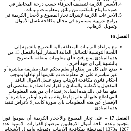
الأسس اللازمة لتصنيف الحرفاء حسب درجة المخاطر في
ضوء ما يتاح للمكتب من وثائق ومعلومات وبيانات.
الاجراءات اللازمة لإشراك تجار المصوغ والأحجار الكريمة في
برامج تدريبية مستمرة في مجال مكافحة غسل الأموال
وتمويل الارهاب.
الفصل
16
–
مع مراعاة الترتيبات المتعلقة بآلية التصريح بالشبهة إلى
اللجنة التونسية للتحاليل المالية المشار إليها بالفصل
13
من
هذه المبادئ يمنع إفشاء أي معلومات متعلقة بالتصريح
بالشبهة إلى اي جهة أخرى.
يمنع على كل من يطلع أو يعلم بحكم عمله بطريقة مباشرة أو
غير مباشرة على أي معلومات تم تقديمها أو تبادلها بموجب
أحكام قانون مكافحة الإرهاب ومنع غسل الأموال النافذ
المفعول والأنظمة والمبادئ والقرارات الصادرة بمقتضى أي
منها بما في ذلك هذه المبادئ إفشاء أي من هذه المعلومات
التي اطلع عليها أو علم بها بطريقة مباشرة أو غير مباشرة أو
الإفصاح عن هذه المعلومات باي صورة كانت إلا لأغراض تنفيذ
هذه المبادئ.
الفصل
17
–
على تجار المصوغ والأحجار الكريمة أن يقوموا فورا
بتجميد وعدم اتاحة أموال الارهابيين موضوع القرارات الاممية عدد
1267
و
1373
المرتبطة بمكافحة الارهاب وتمويله وأموال الأشخاص