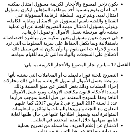
يكون تاجر المصوغ والأحجار الكريمة مسؤول امتثال بمكتبه
كما له أن يقوم بتسمية أحد موظفيه المؤهلين ليكون مسؤول
امتثال لديه. ويتم تزويد السلطة الرقابية المسؤولة على
القطاع واللجنة باسم المسؤول عن الامتثال وبياناته الكاملة،
ويتولى مسؤول الامتثال مهمة التصريح للجنة عن أي عملية
يشتبه بأنها مرتبطة بغسل الأموال أو تمويل الإرهاب.
في صورة تعيين مسؤول يتعين تمكينه من مباشرة اختصاصاته
باستقلالية وبما يكفل الحفاظ على سرية المعلومات التي ترد
إليه والإجراءات التي يقوم بها وأن يكون له في سبيل ذلك
الاطلاع على السجلات والبيانات التي تلزمه للقيام بمهامه.
الفصل
12
–
يلتزم تجار المصوغ والأحجار الكريمة بما يلي:
التصريح للجنة فورا بالعمليات أو المعاملات التي يشتبه بأنها
مرتبطة بغسل الأموال أو تمويل الإرهاب، بما في ذلك محاولات
إجراء العمليات وذلك بغض النظر عن مبلغ العملية وذلك
استنادا لأحكام قانون مكافحة الارهاب ومنع غسل الاموال
النافذ وفقا للنموذج المعتمد من قبل اللجنة بموجب قرارها
عدد
1
لسنة
2017
المؤرخ في
2
مارس
2017
، كما عليهم
التعاون مع اللجنة وتزويدها بالبيانات والوثائق والمعلومات
المتوافرة لديه وتسهيل اطلاعها عليها في حال طلبها لغاية
قيامها بمهامها خلال المدة المحددة في الطلب.
الامتناع عن إعلام الحريف بما شمله من تصريح بعملية
مسترابة وبما نتج عن هذا التصريح من تدابير.