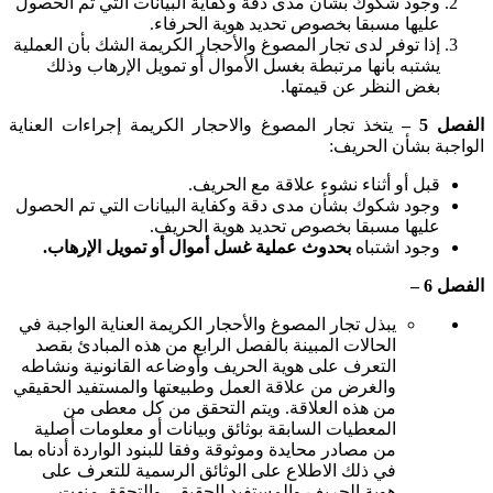
وجود شكوك بشأن مدى دقة وكفاية البيانات التي تم الحصول
عليها مسبقا بخصوص تحديد هوية الحرفاء.
إذا توفر لدى تجار المصوغ والأحجار الكريمة الشك بأن العملية
يشتبه بأنها مرتبطة بغسل الأموال أو تمويل الإرهاب وذلك
بغض النظر عن قيمتها.
الفصل
5
–
يتخذ تجار المصوغ والاحجار الكريمة إجراءات العناية
الواجبة بشأن الحريف:
قبل أو أثناء نشوء علاقة مع الحريف.
وجود شكوك بشأن مدى دقة وكفاية البيانات التي تم الحصول
عليها مسبقا بخصوص تحديد هوية الحريف.
وجود اشتباه
بحدوث عملية غسل أموال أو تمويل الإرهاب.
الفصل
6
–
يبذل تجار المصوغ والأحجار الكريمة العناية الواجبة في
الحالات المبينة بالفصل الرابع من هذه المبادئ بقصد
التعرف على هوية الحريف وأوضاعه القانونية ونشاطه
والغرض من علاقة العمل وطبيعتها والمستفيد الحقيقي
من هذه العلاقة. ويتم التحقق من كل معطى من
المعطيات السابقة بوثائق وبيانات أو معلومات أصلية
من مصادر محايدة وموثوقة وفقا للبنود الواردة أدناه بما
في ذلك الاطلاع على الوثائق الرسمية للتعرف على
هوية الحريف والمستفيد الحقيقي والتحقق منهت