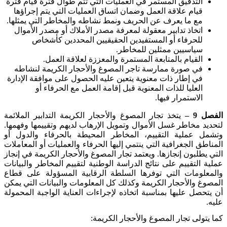
التدقيق المستمر في العمليات التي تتم طوال فترة قيام فترة
قيام علاقة العمل وضمان اتساق العمليات التي يتم إجراؤها
مع ما يعرف عن الحريف ونمط نشاطه والمخاطر التي يمثلها.
اتخاذ تدابير معقولة لمعرفة مصدر الأملاك أو مصدر الأموال
للحرفاء أو المستفيدين الحقيقيين المحددين كأشخاص
سياسيين ممثلين للمخاطر.
القيام بالمتابعة المستمرة والمعززة لعلاقة العمل.
في صورة ممارسة تاجر المصوغ والأحجار الكريمة لنشاطه
في إطار ذات معنوية يتعين عليه الحصول على موافقة الإدارة
العليا للذات المعنوية قبل إقامة العمل مع الحرفاء أو
الاستمرار فيها.
الفصل
9
–
يتخذ تجار المصوغ والأحجار الكريمة التدابير الملائمة
لتحديد مخاطر غسل الأموال وتمويل الإرهاب لديهم وتقييمها وفهمها.
وتشمل عملية التقييم، المخاطر المحيطة بالحرفاء والدول أو
المناطق الجغرافية التي ينتمي إليها الحرفاء والعمليات أو المعاملات
التي يطلبون إنجازها. ويعتمد تجار المصوغ والأحجار الكريمة في إنجاز
عملية التقييم على نتائج الدراسة الوطنية لتقييم المخاطر والبيانات
والمعلومات التي توفرها السلطة الرقابية المسؤولة على قطاع
المصوغ والأحجار الكريمة وكذلك كل المعلومات والبيانات التي يمكن
أن يتحصل عليها بمناسبة اتخاذه لإجراءات العناية الواجبة المحمولة
عليه.
كما يتولى تجار المصوغ والأحجار الكريمة: