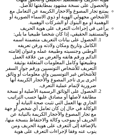
والحصول على نسخة مشهود بمطابقتها للأصل.
يمتنع تجار المصوغ والاحجار الكريمة عن التعامل مع
الأشخاص مجهولي الهوية أو ذوي الاسماء الصورية أو
الوهمية أو مع البنوك أو الشركات الوهمية.
يراعى في إجراءات التعرف على هوية الحريف
والمستفيد الحقيقي، إذا كان شخصا طبيعيا ما يلي:
الحصول على بيانات التعريف متضمنة اسمه
الكامل وتاريخ ومكان ولادته ورقن تعريفه
الوطني وجنسيته وطبيعة عمله وعنوان إقامته
الدائم ورقم هاتفه والغرض من علاقة العمل
وطبيعتها وكامل المعلومات المتعلقة بوثيقة
التعريف للأشخاص التونسيين ورقم جواز السفر
للأشخاص غير التونسيين وأي معلومات أو وثائق
أخرى يرى تاجر المصوغ والأحجار الكريمة أنها
ضرورية لإتمام عملية التعرف.
الحصول على الوثائق الرسمية الأصلية أو نسخة
مطابقة لأصلها أو مصادق عليها حسب التراتيب
الجاري بها العمل التي تثبت صحة النيابة أو
الوكالة في حال إن كان تعامل أي شخص أو جهة
مع تجار المصوغ والأحجار الكريمة بالنيابة عن
الحريف أو بموجب وكالة والاحتفاظ بنسخة منها،
بالإضافة إلى التعرف على هوية الحريف ومن
ينوب عنه وفقا لإجراءات التعرف على هوية