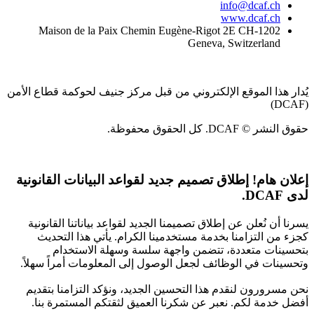
info@dcaf.ch
www.dcaf.ch
Maison de la Paix Chemin Eugène-Rigot 2E CH-1202
Geneva, Switzerland
يُدار هذا الموقع الإلكتروني من قبل مركز جنيف لحوكمة قطاع الأمن
(DCAF)
حقوق النشر © DCAF. كل الحقوق محفوظة.
إعلان هام!
إطلاق تصميم جديد لقواعد البيانات القانونية
لدى DCAF.
يسرنا أن نُعلن عن إطلاق تصميمنا الجديد لقواعد بياناتنا القانونية
كجزء من التزامنا بخدمة مستخدمينا الكرام. يأتي هذا التحديث
بتحسينات متعددة، تتضمن واجهة سلسة وسهلة الاستخدام
وتحسينات في الوظائف لجعل الوصول إلى المعلومات أمراً سهلاً.
نحن مسرورون لنقدم هذا التحسين الجديد، ونؤكد التزامنا بتقديم
أفضل خدمة لكم. نعبر عن شكرنا العميق لثقتكم المستمرة بنا.