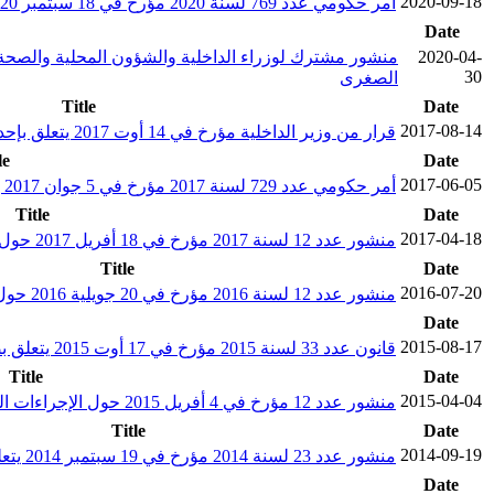
2020-09-18
أمر حكومي عدد 769 لسنة 2020 مؤرخ في 18 سبتمبر 2020 يتعلق بضبط نظام التأجير والامتيازات المخولة للولاة
Date
2020-04-
30
الصغرى
Title
Date
2017-08-14
قرار من وزير الداخلية مؤرخ في 14 أوت 2017 يتعلق بإحداث لجان إدارية متناصفة بالولايات
le
Date
2017-06-05
أمر حكومي عدد 729 لسنة 2017 مؤرخ في 5 جوان 2017 يتعلق بإلحاق الإدارة العامة للشؤون الجهوية بوزارة الداخلية
Title
Date
2017-04-18
منشور عدد 12 لسنة 2017 مؤرخ في 18 أفريل 2017 حول الوضعية الإدارية والمالية للولاة المنهاة مهامهم
Title
Date
2016-07-20
منشور عدد 12 لسنة 2016 مؤرخ في 20 جويلية 2016 حول إجراءات تسمية العمد
Date
2015-08-17
قانون عدد 33 لسنة 2015 مؤرخ في 17 أوت 2015 يتعلق بضبط الوظائف المدنية العليا طبقا لأحكام الفصل 92 من الدستور
Title
Date
2015-04-04
منشور عدد 12 مؤرخ في 4 أفريل 2015 حول الإجراءات المتعلقة بالتسمية في الوظائف العليا والإعفاء منها
Title
Date
2014-09-19
منشور عدد 23 لسنة 2014 مؤرخ في 19 سبتمبر 2014 يتعلق بصلاحيات الوالي
Date