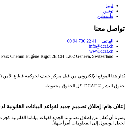
ليبيا
تونس
فلسطين
تواصل معنا
الهاتف: +41 22 730 94 00
info@dcaf.ch
www.dcaf.ch
a Paix Chemin Eugène-Rigot 2E CH-1202 Geneva, Switzerland
يُدار هذا الموقع الإلكتروني من قبل مركز جنيف لحوكمة قطاع الأمن (DCAF)
حقوق النشر © DCAF. كل الحقوق محفوظة.
إعلان هام!
إطلاق تصميم جديد لقواعد البيانات القانونية لدى CAF
يسرنا أن نُعلن عن إطلاق تصميمنا الجديد لقواعد بياناتنا القانونية 
لجعل الوصول إلى المعلومات أمراً سهلاً.