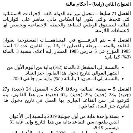
العنوان الثاني (رابعا) – أحكام مالية
الفصل 71 سابعا –
تتحمل ميزانية الدولة كلفة الإجراءات الاستثنائية
التي تتخذها والتي يكون لها انعكاس مالي مباشر على التوازنات
المالية للصندوق الوطني للتقاعد والحيطة الاجتماعية وتخصص لها
الاعتمادات اللازمة
.
الفصل 4 –
يتم الترفــــيع في المساهمـــات المستوجبة بعنوان
التقاعد والمضـــــبوطة بالفصلين 9 و13 من القانون عدد 12 لسنة
1985 المؤرخ في 5 مارس 1985 المشار إليه أعلاه، بنسبة 3 بالمائة
(3%) كما يلي
:
بالنسبة إلى المشغل:
2
بالمائة (2%) بداية من اليوم الأول من
الشهر الموالي لتاريخ دخول هذا القانون حيز النفاذ
.
بالنسبة إلى الــعون: 1 بالمائة (1%) بداية من جانفي 2020
.
الفصل 5 –
بصفة انتقالية وخلافا لأحكام الفصول 24 (جديد) و27
(جديد) و28 (جديد) و29 (جديد) و61 (جديد) من هذا القانون، يتم
الترفيع في سن التقاعد الجاري بها العمل في تاريخ دخول هذا
القانون حيز النفاذ، كما يلي
:
بسنة واحدة بداية من أول جويلية 2019 بالنسبة إلى الأعوان
الذين يبلغون سن التقاعد بداية من هذا التاريخ وإلى غاية 31
ديسمبر 2019
.