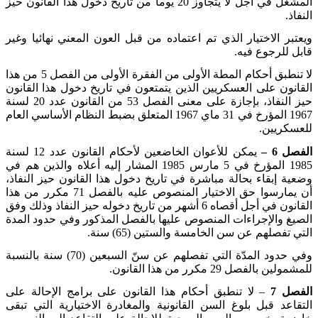
المشغل في أجل لا يتجاوز 20 يوما من تاريخ دخول هذا القانون حيز
النفاذ
.
ويعتبر الاختيار الذي تم اعتماده من قبل العون المعني نهائيا وغير
قابل للرجوع فيه
.
لا تنطبق أحكام المطة الأولى من الفقرة الأولى من الفصل 5 من هذا
القانون على العسكريين الذين يتمتعون في تاريخ دخول هذا القانون
حيز النفاذ، بإجازة على معنى الفصل 53 من القانون عدد 20 لسنة
1967 المؤرخ في 31 ماي 1967 المتعلق بضبط النظام الأساسي العام
للعسكريين
.
الفصل 6 –
يمكن للأعوان الخاضعين لأحكام القانون عدد 12 لسنة
1985 المؤرخ في 5 مارس 1985 المشار إليه أعلاه والذين هم في
وضعية إبقاء بحالة مباشرة في تاريخ دخول هذا القانون حيز النفاذ،
أن يمارسوا حق الاختيار المنصوص عليه بالفصل 71 مكرر من هذا
القانون في أجل أقصاه 6 أشهر من تاريخ دخوله حيز النفاذ وذلك وفق
الصيغ والإجراءات المنصوص عليها بالفصل المذكور وفي حدود المدة
التي تفصلهم عن سن الخامسة والستين (65) سنة
.
وفي حدود المدّة التي تفصلهم عن سنّ السبعين (70) سنة بالنسبة
للمشمولين بالفصل 29 مكرر من هذا القانون
.
الفصل 7
– لا تنطبق أحكام هذا القانون على برامج الإحالة على
التقاعد قبل بلوغ السن القانونية والمغادرة الاختيارية التي تبقى