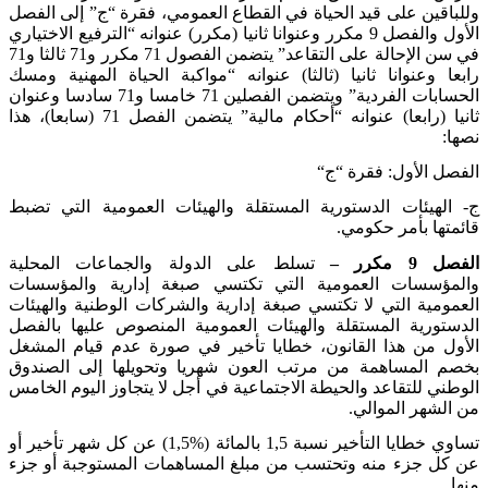
وللباقين على قيد الحياة في القطاع العمومي، فقرة “ج” إلى الفصل
الأول والفصل 9 مكرر وعنوانا ثانيا (مكرر) عنوانه “الترفيع الاختياري
في سن الإحالة على التقاعد” يتضمن الفصول 71 مكرر و71 ثالثا و71
رابعا وعنوانا ثانيا (ثالثا) عنوانه “مواكبة الحياة المهنية ومسك
الحسابات الفردية” ويتضمن الفصلين 71 خامسا و71 سادسا وعنوان
ثانيا (رابعا) عنوانه “أحكام مالية” يتضمن الفصل 71 (سابعا)، هذا
نصها
:
الفصل الأول: فقرة “ج
“
ج- الهيئات الدستورية المستقلة والهيئات العمومية التي تضبط
قائمتها بأمر حكومي
.
الفصل 9 مكرر –
تسلط على الدولة والجماعات المحلية
والمؤسسات العمومية التي تكتسي صبغة إدارية والمؤسسات
العمومية التي لا تكتسي صبغة إدارية والشركات الوطنية والهيئات
الدستورية المستقلة والهيئات العمومية المنصوص عليها بالفصل
الأول من هذا القانون، خطايا تأخير في صورة عدم قيام المشغل
بخصم المساهمة من مرتب العون شهريا وتحويلها إلى الصندوق
الوطني للتقاعد والحيطة الاجتماعية في أجل لا يتجاوز اليوم الخامس
من الشهر الموالي
.
تساوي خطايا التأخير نسبة 1,5 بالمائة (%1,5) عن كل شهر تأخير أو
عن كل جزء منه وتحتسب من مبلغ المساهمات المستوجبة أو جزء
منها
.