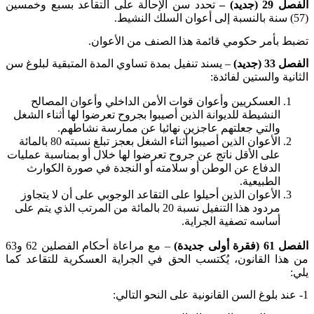
الفصل 29 (جديد) –
تحدد سن الإحالة على التقاعد بسبع وخمسين
(57) سنة بالنسبة إلى أعوان السلك النشيط
.
تضبط بأمر حكومي قائمة هذا الصنف من الأعوان
.
الفصل 33 (جديد)
–
يسند تنفيل بمدة تساوي المدة المتبقية لبلوغ سن
الثانية والستين لفائدة
:
العسكريين وأعوان قوات الأمن الداخلي وأعوان المصالح
النشيطة للديوانة الذين أصيبوا بجروح تعرضوا لها أثناء الشغل
والتي جعلتهم عاجزين نهائيا عن ممارسة نشاطهم
.
الأعوان الذين أصيبوا أثناء الشغل بعجز تبلغ نسبته 80 بالمائة
على الأقل ناتج عن جروح تعرضوا لها خلال أو بمناسبة عمليات
الدفاع عن الوطن أو سلامته أو النجدة في صورة الكوارث
الطبيعية
.
الأعوان الذين أحيلوا على التقاعد الوجوبي على أن لا يتجاوز
مردود هذا التنفيل نسبة 20 بالمائة من المرتب الذي يتم على
أساسه تصفية الجراية
.
الفصل 61 (فقرة أولى جديدة)
–
مع مراعاة أحكام الفصلين 62 و63
من هذا القانون، يُكتسب الحق في الجراية العسكرية للتقاعد كما
يلي
:
1- عند بلوغ السن القانونية على النحو التالي
: