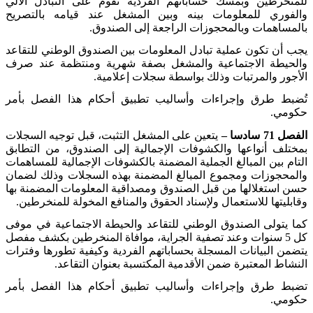
للمنخرطين وبمسك حساباتهم الفردية تقوم على التبادل الآلي
والفوري للمعلومات بينه وبين المشغل عند قيامه بالتصريح
بالمساهمات وبالمحجوزات الراجعة إلى الصندوق
.
يجب أن تكون عملية تبادل المعلومات بين الصندوق الوطني للتقاعد
والحيطة الاجتماعية والمشغل بصفة شهرية ومنتظمة عند صرف
الأجور والمرتبات وذلك بواسطة سجلات إعلامية
.
تُضبط طرق وإجراءات وأساليب تطبيق أحكام هذا الفصل بأمر
حكومي
.
الفصل 71 سادسا –
يتعين على المشغل التثبت، قبل توجيه السجلات
بمختلف أنواعها والكشوفات الإجمالية إلى الصندوق، من التطابق
التام بين المبالغ الجملية المضمنة بالكشوفات الإجمالية للمساهمات
والمحجوزات ومجموع المبالغ المضمنة بهذه السجلات وذلك لضمان
حسن استغلالها من قبل الصندوق ومصداقية المعلومات المضمنة بها
وقابليتها للاستعمال ولإسناد الحقوق والمنافع المخولة للمنخرطين
.
كما يتولى الصندوق الوطني للتقاعد والحيطة الاجتماعية في موفى
كل 5 سنوات وعند تصفية الجراية، موافاة المنخرطين بكشف مفصل
يتضمن البيانات المسجلة بحساباتهم الفردية وكيفية تطورها وفترات
النشاط المعتبرة ضمن الأقدمية المكتسبة بعنوان التقاعد
.
تضبط طرق وإجراءات وأساليب تطبيق أحكام هذا الفصل بأمر
حكومي
.